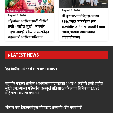
August 6, 2026
August 6, 2026
श्री तुळजाभवानी देवस्थानच्या
महिलांच्या आरोग्यासाठी ‘निरोगी
१६६८ हेक्टर जमिनींसह अन्य
सखी – राहील सुखी’ : महापौर
राज्यांतील जमिनींचा तातडीने ताबा
मंजुषा नागपुरे यांच्या संकल्पनेतून
घ्यावा; अन्यथा न्यायालयात
शहरव्यापी आरोग्य अभियान
प्रतिवादी करू!
LATEST NEWS
हिंदु विधीज्ञ परिषदेचे शासनाला आवाहन
महापौर महिला आरोग्य अभियानाचा दिमाखात शुभारंभ; ‘निरोगी सखी राहील
सुखी’ उपक्रमाला महिलांचा उत्स्फूर्त प्रतिसाद; पहिल्याच शिबिरात १,७५६
महिलांची आरोग्य तपासणी
‘गोयल गंगा डेव्हलपमेंट्स’ ची चार दशकांची भरीव कामगिरी