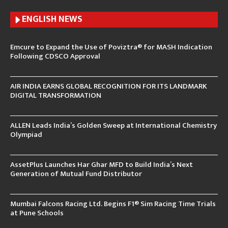
ENGLISH N
EWS
Emcure to Expand the Use of Poviztra® for MASH Indication
Following CDSCO Approval
AIR INDIA EARNS GLOBAL RECOGNITION FOR ITS LANDMARK
DIGITAL TRANSFORMATION
ALLEN Leads India’s Golden Sweep at International Chemistry
Olympiad
AssetPlus Launches Har Ghar MFD to Build India’s Next
Generation of Mutual Fund Distributor
Mumbai Falcons Racing Ltd. Begins F1® Sim Racing Time Trials
at Pune Schools