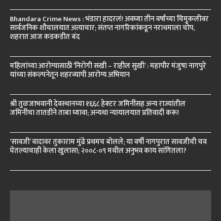
Bhandara Crime News : भंडारा हादरलं! अवघ्या तीन वर्षांच्या चिमुकलीवर
सार्वजनिक शौचालयात अत्याचार; संतप्त नागरिकांकडून नराधमाला चोप,
शहरात आज कडकडीत बंद
महिलांच्या आरोग्यासाठी ‘निरोगी सखी – राहील सुखी’ : महापौर मंजुषा नागपुरे
यांच्या संकल्पनेतून शहरव्यापी आरोग्य अभियान
श्री तुळजाभवानी देवस्थानच्या १६६८ हेक्टर जमिनींसह अन्य राज्यांतील
जमिनींचा तातडीने ताबा घ्यावा; अन्यथा न्यायालयात प्रतिवादी करू!
‘सावजी’ वादावर तुकाराम मुंढे प्रथमच बोलले; या वर्षी नागपुरात सावजीची चव
घेतल्याचाही केला खुलासा; २००८-०९ मधील अनुभव काय सांगितला?