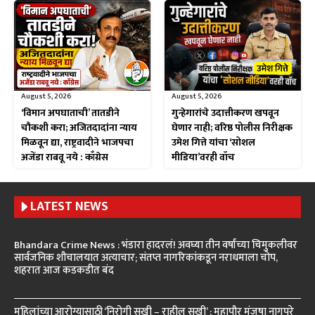
August 5, 2026
August 5, 2026
‘विमान अपघाताची’ तातडीने
गुन्हेगारांचे उदात्तीकरण खपवून
चौकशी करा; अजितदादांना न्याय
घेणार नाही; वरिष्ठ पोलीस निरीक्षक
मिळवून द्या, राष्ट्रवादीने भाजपचा
उमेश गित्ते यांचा ‘सोशल
अजेंडा राबवू नये : काँग्रेस
मीडिया’वरही वॉच
LATEST NEWS
Bhandara Crime News : भंडारा हादरलं! अवघ्या तीन वर्षांच्या चिमुकलीवर
सार्वजनिक शौचालयात अत्याचार; संतप्त नागरिकांकडून नराधमाला चोप,
शहरात आज कडकडीत बंद
महिलांच्या आरोग्यासाठी ‘निरोगी सखी – राहील सुखी’ : महापौर मंजुषा नागपुरे