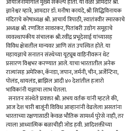
आयोजनामागील मुख्य संकल्प होता. या वेळी आमदार श्री.
ज्ञानेश्वर म्हात्रे, आमदार डॉ. मनीषा कायंदे, श्री सिद्धिविनायक
मंदिराचे कोषाध्यक्ष श्री. आचार्य त्रिपाठी, स्वातंत्रवीर स्मारकाचे
अध्यक्ष श्री. रणजित सावरकर, पितांबरी उद्योग समूहाचे
व्यवस्थापकीय संचालक श्री.रवींद्र प्रभूदेसाई यांच्यासह
विविध क्षेत्रातील मान्यवर आणि संत उपस्थित होते. या
महायज्ञाचे सनातन संस्थेच्या यूट्यूब वाहिनीवरून थेट
प्रसारण विश्वभर करण्यात आले. याचा भारतातील अनेक
राज्यांसह अमेरिका, कॅनडा, जपान, जर्मनी, चीन, अर्जेन्टिना,
पोलंड, थायलंड, ब्राझिल आदी ४० देशांतील हजारो
भाविकांनी यज्ञाचा लाभ घेतला.
सनातन संस्थेते प्रवक्ता श्री. अभय वर्तक यांनी म्हटले की,
आज देश चारी बाजूंनी विविध आव्हानांनी वेढलेला असतांना
भारताच्या रक्षणासाठी केवळ भौतिक सामर्थ्य पुरेसे नाही, तर
त्याला आध्यात्मिक बळाचीही जोड हवी. आदिशक्तीच्या