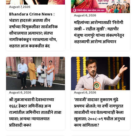
August 7, 2026
Bhandara Crime News :
August 6, 2026
भंडारा हादरलं! अवघ्या तीन
महिलांच्या आरोग्यासाठी ‘निरोगी
वर्षांच्या चिमुकलीवर सार्वजनिक
सखी – राहील सुखी’ : महापौर
शौचालयात अत्याचार; संतप्त
मंजुषा नागपुरे यांच्या संकल्पनेतून
नागरिकांकडून नराधमाला चोप,
शहरव्यापी आरोग्य अभियान
शहरात आज कडकडीत बंद
August 6, 2026
August 6, 2026
श्री तुळजाभवानी देवस्थानच्या
‘सावजी’ वादावर तुकाराम मुंढे
१६६८ हेक्टर जमिनींसह अन्य
प्रथमच बोलले; या वर्षी नागपुरात
राज्यांतील जमिनींचा तातडीने ताबा
सावजीची चव घेतल्याचाही केला
घ्यावा; अन्यथा न्यायालयात
खुलासा; २००८-०९ मधील अनुभव
प्रतिवादी करू!
काय सांगितला?