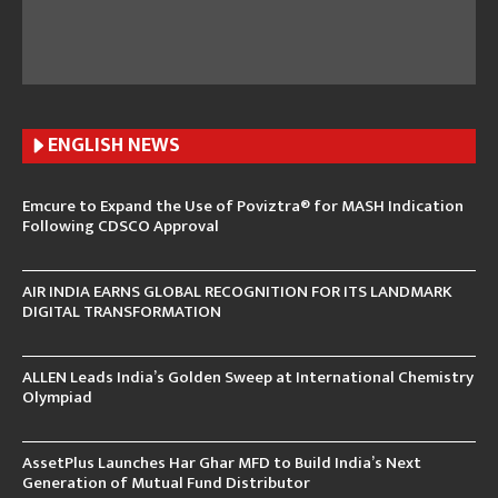
ENGLISH N
EWS
Emcure to Expand the Use of Poviztra® for MASH Indication
Following CDSCO Approval
AIR INDIA EARNS GLOBAL RECOGNITION FOR ITS LANDMARK
DIGITAL TRANSFORMATION
ALLEN Leads India’s Golden Sweep at International Chemistry
Olympiad
AssetPlus Launches Har Ghar MFD to Build India’s Next
Generation of Mutual Fund Distributor