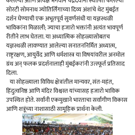
केलेल्या आणि प्रत्यक्ष भगवान चंद्रदेवांनी स्थापित केलेल्या
सोरटी सोमनाथ ज्योतिर्लिंगाच्या दिव्य अंशांचे थेट मुंबईत
दर्शन घेण्याची एक अभूतपूर्व सुवर्णसंधी या यज्ञस्थळी
भाविकांना मिळाली; ज्याचा हजारो भक्तांनी अत्यंत भावपूर्ण
रीतीने लाभ घेतला. या अध्यात्मिक सोहळ्यासोबतच
यज्ञस्थळी लावण्यात आलेल्या सनातननिर्मित अध्यात्म,
राष्ट्ररक्षण, आयुर्वेद आणि धर्मशास्त्र या विषयांवरील अनमोल
ग्रंथ अन् फलक प्रदर्शनालाही मुंबईकरांनी उत्स्फूर्त प्रतिसाद
दिला.
या सोहळ्याला विविध क्षेत्रांतील मान्यवर, संत-महंत,
हिंदुत्वनिष्ठ आणि मंदिर विश्वस्त यांच्यासह हजारो भाविक
उपस्थित होते. सर्वांनी एकमुखाने भारताचा सर्वांगीण विकास
आणि शत्रूंच्या नाशासाठी सामूहिक प्रार्थना केली.