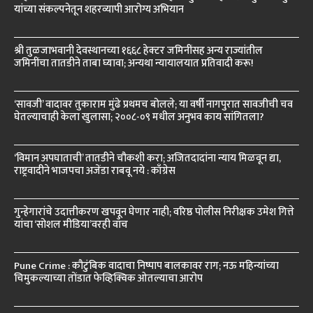
यांच्या संकल्पनेतून शहरव्यापी आरोग्य अभियान
श्री तुळजाभवानी देवस्थानच्या १६६८ हेक्टर जमिनींसह अन्य राज्यांतील
जमिनींचा तातडीने ताबा घ्यावा; अन्यथा न्यायालयात प्रतिवादी करू!
‘सावजी’ वादावर तुकाराम मुंढे प्रथमच बोलले; या वर्षी नागपुरात सावजीची चव
घेतल्याचाही केला खुलासा; २००८-०९ मधील अनुभव काय सांगितला?
‘विमान अपघाताची’ तातडीने चौकशी करा; अजितदादांना न्याय मिळवून द्या,
राष्ट्रवादीने भाजपचा अजेंडा राबवू नये : काँग्रेस
गुन्हेगारांचे उदात्तीकरण खपवून घेणार नाही; वरिष्ठ पोलीस निरीक्षक उमेश गित्ते
यांचा ‘सोशल मीडिया’वरही वॉच
Pune Crime : कौटुंबिक वादाचा निष्पाप बालकावर राग; नऊ महिन्यांच्या
चिमुकल्याच्या तोंडात फेव्हिक्विक ओतल्याचा आरोप