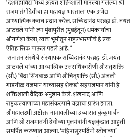
‘दशमहाविद्यां’मध्ये अत्यंत शक्तिशाली मानल्या गेलेल्या श्री
राजमातंगीदेवीचा हा महायज्ञ भारताला एक अभेद्य
आध्यात्मिक कवच प्रदान करेल. सच्चिदानंद परब्रह्म डॉ. जयंत
आठवले यांनी ज्या मुंबापुरीत (मुंबईतून) धर्मकार्याचा
श्रीगणेशा केला, त्याच भूमीतून राष्ट्रउभारणीचे हे एक
ऐतिहासिक पाऊल पडले आहे.”
सनातन संस्थेचे संस्थापक सच्चिदानंद परब्रह्म डॉ. जयंत
आठवले यांच्या आध्यात्मिक उत्तराधिकारीणी श्रीसत्‌शक्ति
(सौ.) बिंदा सिंगबाळ आणि श्रीचित्‌शक्ति (सौ.) अंजली
गाडगीळ यजमान यांच्यासह शेकडो सहयजमान यांनी हे
शक्तिशाली वैदिक अनुष्ठान केले. शंखनाद आणि
राष्ट्रकल्याणाच्या महासंकल्पाने यज्ञाचा प्रारंभ झाला.
श्रीमहालक्ष्मी अष्टोत्तर नामावलीच्या उच्चारात कुंकूमार्चन
आणि श्री राजमातंगी देवीच्या मूलमंत्रांनी यज्ञकुंडात आहुती
समर्पित करण्यात आल्या. ‘महिषासुरमर्दिनी स्तोत्राच्या’