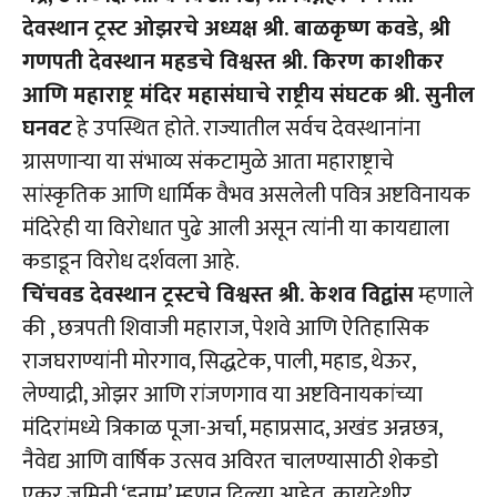
देवस्थान ट्रस्ट ओझरचे अध्यक्ष श्री. बाळकृष्ण कवडे, श्री
गणपती देवस्थान महडचे विश्वस्त श्री. किरण काशीकर
आणि महाराष्ट्र मंदिर महासंघाचे राष्ट्रीय संघटक श्री. सुनील
घनवट
हे उपस्थित होते. राज्यातील सर्वच देवस्थानांना
ग्रासणाऱ्या या संभाव्य संकटामुळे आता महाराष्ट्राचे
सांस्कृतिक आणि धार्मिक वैभव असलेली पवित्र अष्टविनायक
मंदिरेही या विरोधात पुढे आली असून त्यांनी या कायद्याला
कडाडून विरोध दर्शवला आहे.
चिंचवड देवस्थान ट्रस्टचे विश्वस्त श्री. केशव विद्वांस
म्हणाले
की , छत्रपती शिवाजी महाराज, पेशवे आणि ऐतिहासिक
राजघराण्यांनी मोरगाव, सिद्धटेक, पाली, महाड, थेऊर,
लेण्याद्री, ओझर आणि रांजणगाव या अष्टविनायकांच्या
मंदिरांमध्ये त्रिकाळ पूजा-अर्चा, महाप्रसाद, अखंड अन्नछत्र,
नैवेद्य आणि वार्षिक उत्सव अविरत चालण्यासाठी शेकडो
एकर जमिनी ‘इनाम’ म्हणून दिल्या आहेत. कायदेशीर