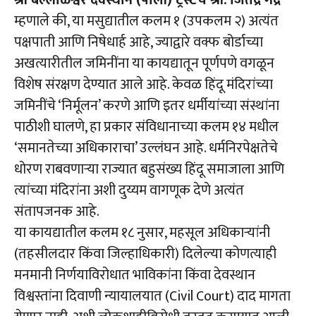
श्री बल्लाळेश्वर देवस्थान (पाली) ट्रस्टचे श्री. जितेंद्र गद्रे
म्हणाले की, या मसुद्यातील कलम १ (उपकलम २) अत्यंत
पक्षपाती आणि निषेधार्ह आहे, ज्याद्वारे वक्फ बोर्डाच्या
अखत्यारीतील जमिनींना या कायद्यातून पूर्णपणे वगळून
विशेष संरक्षण देण्यात आले आहे. केवळ हिंदू मंदिरांच्या
जमिनींचे ‘निर्मूलन’ करणे आणि इतर धर्मीयांच्या संस्थांना
पाठीशी घालणे, हा प्रकार संविधानाच्या कलम १४ मधील
‘समानतेच्या अधिकाराचा’ उल्लंघन आहे. धर्मनिरपेक्षतेचे
धोरण राबवणाऱ्या राज्यात बहुसंख्य हिंदू समाजाला आणि
त्यांच्या मंदिरांना अशी दुय्यम वागणूक देणे अत्यंत
संतापजनक आहे.
या कायद्यातील कलम १८ नुसार, महसूल अधिकाऱ्यांनी
(तहसीलदार किंवा जिल्हाधिकारी) दिलेल्या कोणत्याही
मनमानी निर्णयाविरोधात भाविकांना किंवा देवस्थान
विश्वस्तांना दिवाणी न्यायालयात (Civil Court) दाद मागता