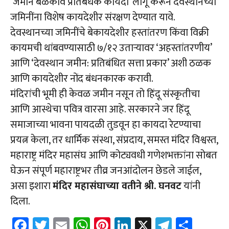
‘जमीन बळकाव प्रतिबंधक कायदा’ लागू करून देवस्थानच्या
जमिनींना विशेष कायदेशीर संरक्षण देण्यात यावे.
देवस्थानच्या जमिनींचे बेकायदेशीर हस्तांतरण किंवा विक्री
कायमची थांबवण्यासाठी ७/१२ उताऱ्यावर ‘अहस्तांतरणीय’
आणि ‘देवस्थान जमीन: प्रतिबंधित सत्ता प्रकार’ अशी ठळक
आणि कायदेशीर नोंद बंधनकारक करावी.
मंदिरांची भूमी ही केवळ जमीन नसून तो हिंदू संस्कृतीचा
आणि आस्थेचा पवित्र वारसा आहे. सरकारने जर हिंदू
समाजाच्या भावना पायदळी तुडवून हा कायदा रेटण्याचा
प्रयत्न केला, तर धार्मिक संस्था, संप्रदाय, समस्त मंदिर विश्वस्त,
महाराष्ट्र मंदिर महासंघ आणि कोट्यवधी गणेशभक्तांना सोबत
घेऊन संपूर्ण महाराष्ट्रभर तीव्र जनआंदोलन छेडले जाईल,
असा इशारा
मंदिर महासंघाच्या वतीने श्री. घनवट
यांनी
दिला.
Fa
T
E
W
Pi
Li
X
Te
Sh