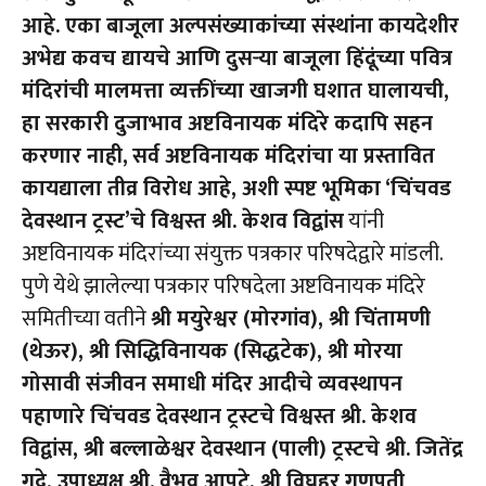
आहे. एका बाजूला अल्पसंख्याकांच्या संस्थांना कायदेशीर
अभेद्य कवच द्यायचे आणि दुसऱ्या बाजूला हिंदूंच्या पवित्र
मंदिरांची मालमत्ता व्यक्तींच्या खाजगी घशात घालायची,
हा सरकारी दुजाभाव अष्टविनायक मंदिरे कदापि सहन
करणार नाही,
सर्व अष्टविनायक मंदिरांचा या प्रस्तावित
कायद्याला तीव्र विरोध आहे, अशी स्पष्ट भूमिका ‘चिंचवड
देवस्थान ट्रस्ट’चे विश्वस्त श्री. केशव विद्वांस
यांनी
अष्टविनायक मंदिरांच्या संयुक्त पत्रकार परिषदेद्वारे मांडली.
पुणे येथे झालेल्या पत्रकार परिषदेला अष्टविनायक मंदिरे
समितीच्या वतीने
श्री मयुरेश्वर (मोरगांव), श्री चिंतामणी
(थेऊर), श्री सिद्धिविनायक (सिद्धटेक), श्री मोरया
गोसावी संजीवन समाधी मंदिर आदीचे व्यवस्थापन
पहाणारे चिंचवड देवस्थान ट्रस्टचे विश्वस्त श्री. केशव
विद्वांस, श्री बल्लाळेश्वर देवस्थान (पाली) ट्रस्टचे श्री. जितेंद्र
गद्रे, उपाध्यक्ष श्री. वैभव आपटे, श्री विघ्नहर गणपती