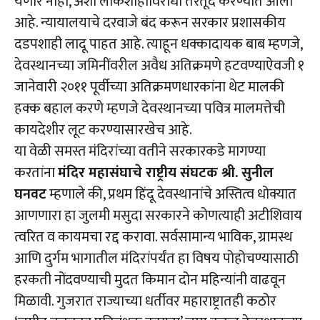
येणार नाही, अशी लोकशाहीविरोधी तरतूद करण्यात आली
आहे. न्यायालयाचे दरवाजे बंद करून सरकार प्रशासकीय
दडपशाही लादू पाहत आहे. त्याहून धक्कादायक बाब म्हणजे,
देवस्थानच्या जमिनींवरील अवैध अतिक्रमणे हटवण्याऐवजी १
जानेवारी २०११ पूर्वीच्या अतिक्रमणधारकांना थेट मालकी
हक्क बहाल करणे म्हणजे देवस्थानच्या पवित्र मालमत्तेची
कायदेशीर लूट करण्यासारखेच आहे.
या वेळी समस्त मंदिरांच्या वतीने सरकारकडे मागण्या
करतांना
मंदिर महासंघाचे राष्ट्रीय संघटक श्री. सुनील
घनवट
म्हणाले की, प्रथम हिंदू देवस्थानांचे अस्तित्व धोक्यात
आणणारा हा जुलमी मसुदा सरकारने कोणत्याही अटीशिवाय
त्वरित व कायमचा रद्द करावा. सर्वसामान्य भाविक, ग्रामस्थ
आणि दुर्गम भागातील मंदिरांपर्यंत हा विषय पोहोचण्यासाठी
हरकती नोंदवण्याची मुदत किमान दोन महिन्यांनी वाढवून
मिळावी. गुजरात राज्याच्या धर्तीवर महाराष्ट्रातही कठोर