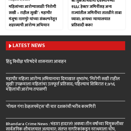
श्री तुळजाभवानी देवस्थानच्या
महिलांच्या आरोग्यासाठी ‘निरोगी
१६६८ हेक्टर जमिनींसह अन्य
सखी – राहील सुखी’ : महापौर
राज्यांतील जमिनींचा तातडीने ताबा
मंजुषा नागपुरे यांच्या संकल्पनेतून
घ्यावा; अन्यथा न्यायालयात
शहरव्यापी आरोग्य अभियान
प्रतिवादी करू!
LATEST NEWS
हिंदु विधीज्ञ परिषदेचे शासनाला आवाहन
महापौर महिला आरोग्य अभियानाचा दिमाखात शुभारंभ; ‘निरोगी सखी राहील
सुखी’ उपक्रमाला महिलांचा उत्स्फूर्त प्रतिसाद; पहिल्याच शिबिरात १,७५६
महिलांची आरोग्य तपासणी
‘गोयल गंगा डेव्हलपमेंट्स’ ची चार दशकांची भरीव कामगिरी
Bhandara Crime News : भंडारा हादरलं! अवघ्या तीन वर्षांच्या चिमुकलीवर
सार्वजनिक शौचालयात अत्याचार; संतप्त नागरिकांकडून नराधमाला चोप,