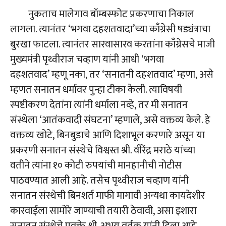
नुकताच मालेगाव बॉम्बस्फोट प्रकरणाचा निकाल
लागला. त्यानंतर ‘भगवा दहशतवादा’च्या काँग्रेसी षड्यंत्राचा
बुरखा फाटला. त्यानंतर सारवासारव करतांना काँग्रेसचे माजी
मुख्यमंत्री पृथ्वीराज चव्हाण यांनी आधी ‘भगवा
दहशतवाद’ म्हणू नका, तर ‘सनातनी दहशतवाद’ म्हणा, असे
म्हणत सनातन धर्मावर पुन्हा टीका केली. त्याविषयी
स्पष्टीकरण देतांना त्यांनी धर्माला नव्हे, तर मी सनातन
संस्थेला ‘आतंकवादी संघटना’ म्हणाले, असे वक्तव्य केले. हे
वक्तव्य खोटे, बिनबुडाचे आणि दिशाभूल करणारे असून या
प्रकरणी सनातन संस्थेचे विश्वस्त श्री. वीरेंद्र मराठे यांच्या
वतीने त्यांना १० कोटी रुपयांची मानहानीची नोटीस
पाठवण्यात आली आहे. तसेच पृथ्वीराज चव्हाण यांनी
सनातन संस्थेची बिनशर्त माफी मागावी अन्यथा कायदेशीर
कारवाईला सामोरे जाण्याची तयारी ठेवावी, असा इशारा
सनातन संस्थेचे प्रवक्ते श्री. अभय वर्तक यांनी दिला आहे.