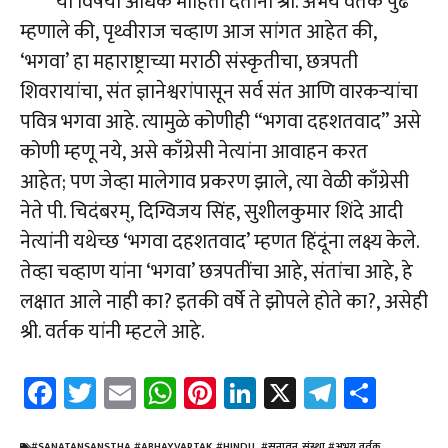
या विषयी अधिक माहिती देतांना श्री. अभय वर्तक पुढे
म्हणाले की, पृथ्वीराज चव्हाण आज सांगत आहेत की,
‘भगवा’ हा महाराष्ट्राच्या मराठी संस्कृतीचा, छत्रपती
शिवरायांचा, संत ज्ञानेश्वरांपासून सर्व संत आणि वारकर्‍यांचा
पवित्र भगवा आहे. त्यामुळे कोणीही “भगवा दहशतवाद’’ असे
कोणी म्हणू नये, असे काँग्रेसी नेत्यांना आवाहन करत
आहेत; पण जेव्हा मालेगाव प्रकरण झाले, त्या वेळी काँग्रेसी
नेते पी. चिदंबरम्, दिग्विजय सिंह, सुशीलकुमार शिंदे आदी
नेत्यांनी यथेच्छ ‘भगवा दहशतवाद’ म्हणत हिंदूंना लक्ष्य केले.
तेव्हा चव्हाण यांना ‘भगवा’ छत्रपतींचा आहे, संतांचा आहे, हे
लक्षात आले नाही का? इतकी वर्षे ते झोपले होते का?, असेही
श्री. वर्तक यांनी म्हटले आहे.
Fa
T
E
W
Pi
Li
X
Te
Sh
ce
wi
m
h
nt
nk
le
ar
#SANATANSANSTHA #ABHAYVARTAK #HINDU
,
#सनातन_संस्था #अभय वर्तक