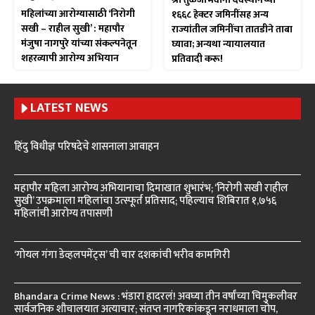
महिलांच्या आरोग्यासाठी ‘निरोगी
१६६८ हेक्टर जमिनींसह अन्य
सखी – राहील सुखी’ : महापौर
राज्यांतील जमिनींचा तातडीने ताबा
मंजुषा नागपुरे यांच्या संकल्पनेतून
घ्यावा; अन्यथा न्यायालयात
शहरव्यापी आरोग्य अभियान
प्रतिवादी करू!
LATEST NEWS
हिंदु विधीज्ञ परिषदेचे शासनाला आवाहन
महापौर महिला आरोग्य अभियानाचा दिमाखात शुभारंभ; ‘निरोगी सखी राहील
सुखी’ उपक्रमाला महिलांचा उत्स्फूर्त प्रतिसाद; पहिल्याच शिबिरात १,७५६
महिलांची आरोग्य तपासणी
‘गोयल गंगा डेव्हलपमेंट्स’ ची चार दशकांची भरीव कामगिरी
Bhandara Crime News : भंडारा हादरलं! अवघ्या तीन वर्षांच्या चिमुकलीवर
सार्वजनिक शौचालयात अत्याचार; संतप्त नागरिकांकडून नराधमाला चोप,