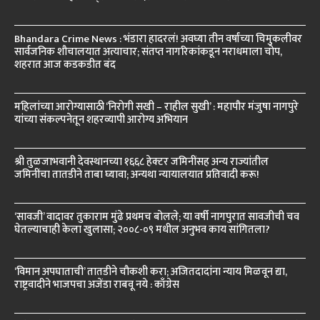
Bhandara Crime News : भंडारा हादरलं! अवघ्या तीन वर्षांच्या चिमुकलीवर
सार्वजनिक शौचालयात अत्याचार; संतप्त नागरिकांकडून नराधमाला चोप,
शहरात आज कडकडीत बंद
महिलांच्या आरोग्यासाठी ‘निरोगी सखी – राहील सुखी’ : महापौर मंजुषा नागपुरे
यांच्या संकल्पनेतून शहरव्यापी आरोग्य अभियान
श्री तुळजाभवानी देवस्थानच्या १६६८ हेक्टर जमिनींसह अन्य राज्यांतील
जमिनींचा तातडीने ताबा घ्यावा; अन्यथा न्यायालयात प्रतिवादी करू!
‘सावजी’ वादावर तुकाराम मुंढे प्रथमच बोलले; या वर्षी नागपुरात सावजीची चव
घेतल्याचाही केला खुलासा; २००८-०९ मधील अनुभव काय सांगितला?
‘विमान अपघाताची’ तातडीने चौकशी करा; अजितदादांना न्याय मिळवून द्या,
राष्ट्रवादीने भाजपचा अजेंडा राबवू नये : काँग्रेस