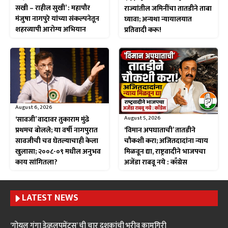
सखी – राहील सुखी’ : महापौर
राज्यांतील जमिनींचा तातडीने ताबा
मंजुषा नागपुरे यांच्या संकल्पनेतून
घ्यावा; अन्यथा न्यायालयात
शहरव्यापी आरोग्य अभियान
प्रतिवादी करू!
August 6, 2026
August 5, 2026
‘सावजी’ वादावर तुकाराम मुंढे
‘विमान अपघाताची’ तातडीने
प्रथमच बोलले; या वर्षी नागपुरात
चौकशी करा; अजितदादांना न्याय
सावजीची चव घेतल्याचाही केला
मिळवून द्या, राष्ट्रवादीने भाजपचा
खुलासा; २००८-०९ मधील अनुभव
अजेंडा राबवू नये : काँग्रेस
काय सांगितला?
LATEST NEWS
‘गोयल गंगा डेव्हलपमेंट्स’ ची चार दशकांची भरीव कामगिरी