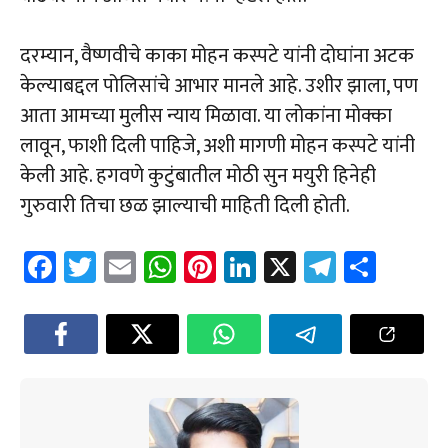
दरम्यान, वैष्णवीचे काका मोहन कस्पटे यांनी दोघांना अटक
केल्याबद्दल पोलिसांचे आभार मानले आहे. उशीर झाला, पण
आता आमच्या मुलीस न्याय मिळावा. या लोकांना मोक्का
लावून, फाशी दिली पाहिजे, अशी मागणी मोहन कस्पटे यांनी
केली आहे. हगवणे कुटुंबातील मोठी सुन मयुरी हिनेही
गुरुवारी तिचा छळ झाल्याची माहिती दिली होती.
Fa
T
E
W
Pi
Li
X
Te
Sh
ce
wi
m
h
nt
nk
le
ar
b
tt
ail
at
er
e
gr
e
o
er
sA
es
dI
a
ok
p
t
n
m
p