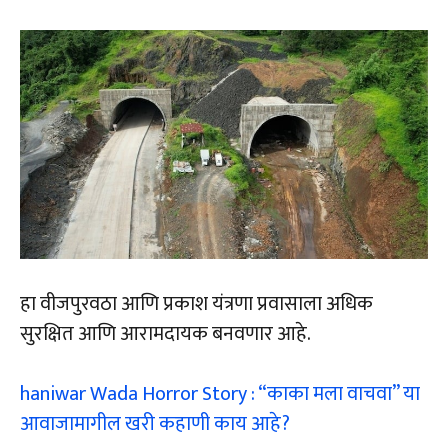
हा वीजपुरवठा आणि प्रकाश यंत्रणा प्रवासाला अधिक
सुरक्षित आणि आरामदायक बनवणार आहे.
haniwar Wada Horror Story : “काका मला वाचवा” या
आवाजामागील खरी कहाणी काय आहे?