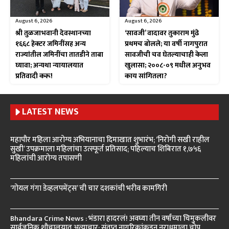
August 6, 2026
August 6, 2026
श्री तुळजाभवानी देवस्थानच्या
‘सावजी’ वादावर तुकाराम मुंढे
१६६८ हेक्टर जमिनींसह अन्य
प्रथमच बोलले; या वर्षी नागपुरात
राज्यांतील जमिनींचा तातडीने ताबा
सावजीची चव घेतल्याचाही केला
घ्यावा; अन्यथा न्यायालयात
खुलासा; २००८-०९ मधील अनुभव
प्रतिवादी करू!
काय सांगितला?
LATEST NEWS
महापौर महिला आरोग्य अभियानाचा दिमाखात शुभारंभ; ‘निरोगी सखी राहील
सुखी’ उपक्रमाला महिलांचा उत्स्फूर्त प्रतिसाद; पहिल्याच शिबिरात १,७५६
महिलांची आरोग्य तपासणी
‘गोयल गंगा डेव्हलपमेंट्स’ ची चार दशकांची भरीव कामगिरी
Bhandara Crime News : भंडारा हादरलं! अवघ्या तीन वर्षांच्या चिमुकलीवर
सार्वजनिक शौचालयात अत्याचार; संतप्त नागरिकांकडून नराधमाला चोप,