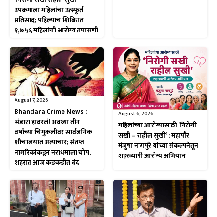
उपक्रमाला महिलांचा उत्स्फूर्त
प्रतिसाद; पहिल्याच शिबिरात
१,७५६ महिलांची आरोग्य तपासणी
August 7, 2026
Bhandara Crime News :
August 6, 2026
भंडारा हादरलं! अवघ्या तीन
महिलांच्या आरोग्यासाठी ‘निरोगी
वर्षांच्या चिमुकलीवर सार्वजनिक
सखी – राहील सुखी’ : महापौर
शौचालयात अत्याचार; संतप्त
मंजुषा नागपुरे यांच्या संकल्पनेतून
नागरिकांकडून नराधमाला चोप,
शहरव्यापी आरोग्य अभियान
शहरात आज कडकडीत बंद