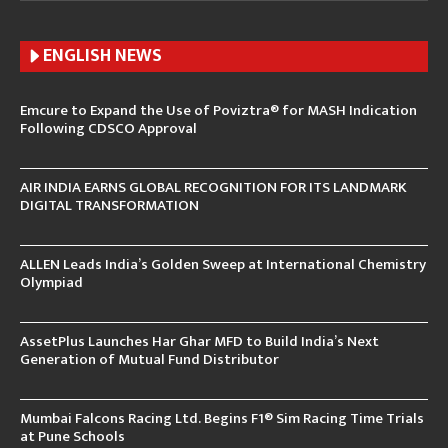
ENGLISH N
EWS
Emcure to Expand the Use of Poviztra® for MASH Indication
Following CDSCO Approval
AIR INDIA EARNS GLOBAL RECOGNITION FOR ITS LANDMARK
DIGITAL TRANSFORMATION
ALLEN Leads India’s Golden Sweep at International Chemistry
Olympiad
AssetPlus Launches Har Ghar MFD to Build India’s Next
Generation of Mutual Fund Distributor
Mumbai Falcons Racing Ltd. Begins F1® Sim Racing Time Trials
at Pune Schools