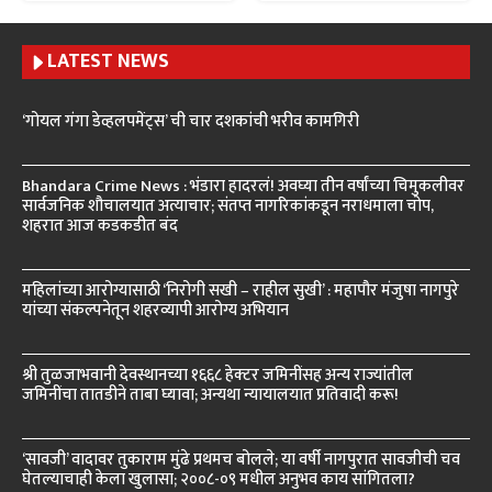
LATEST NEWS
‘गोयल गंगा डेव्हलपमेंट्स’ ची चार दशकांची भरीव कामगिरी
Bhandara Crime News : भंडारा हादरलं! अवघ्या तीन वर्षांच्या चिमुकलीवर
सार्वजनिक शौचालयात अत्याचार; संतप्त नागरिकांकडून नराधमाला चोप,
शहरात आज कडकडीत बंद
महिलांच्या आरोग्यासाठी ‘निरोगी सखी – राहील सुखी’ : महापौर मंजुषा नागपुरे
यांच्या संकल्पनेतून शहरव्यापी आरोग्य अभियान
श्री तुळजाभवानी देवस्थानच्या १६६८ हेक्टर जमिनींसह अन्य राज्यांतील
जमिनींचा तातडीने ताबा घ्यावा; अन्यथा न्यायालयात प्रतिवादी करू!
‘सावजी’ वादावर तुकाराम मुंढे प्रथमच बोलले; या वर्षी नागपुरात सावजीची चव
घेतल्याचाही केला खुलासा; २००८-०९ मधील अनुभव काय सांगितला?