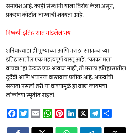
समावेश आहे. काही संस्थांनी याला विरोध केला असून,
प्रकरण कोर्टात जाण्याची शक्यता आहे.
निष्कर्ष: इतिहासात मांडलेलं भय
शनिवारवाडा ही पुण्याच्या आणि मराठा साम्राज्याच्या
इतिहासातील एक महत्वपूर्ण वास्तू आहे. “काका मला
वाचवा” हा केवळ एक आवाज नाही, तो मराठा इतिहासातील
दुर्दैवी आणि भयानक वास्तवाचं प्रतीक आहे. अफवांची
सत्यता नसली तरी या वाक्यामुळे हा वाडा कायमचा
लोकांच्या स्मृतीत राहतो.
Fa
T
E
W
Pi
Li
X
Te
Sh
ce
wi
m
h
nt
nk
le
ar
b
tt
ail
at
er
e
gr
e