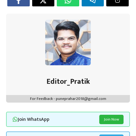
o
er
sA
es
dI
a
ok
p
t
n
m
p
Editor_Pratik
For Feedback - puneprahar2018@gmail.com
Join WhatsApp
Join Now