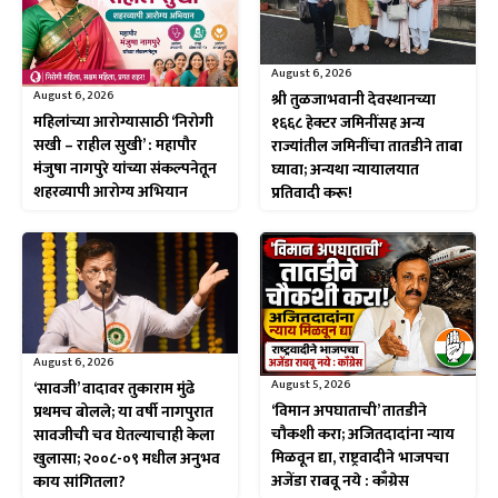
August 6, 2026
August 6, 2026
श्री तुळजाभवानी देवस्थानच्या
महिलांच्या आरोग्यासाठी ‘निरोगी
१६६८ हेक्टर जमिनींसह अन्य
सखी – राहील सुखी’ : महापौर
राज्यांतील जमिनींचा तातडीने ताबा
मंजुषा नागपुरे यांच्या संकल्पनेतून
घ्यावा; अन्यथा न्यायालयात
शहरव्यापी आरोग्य अभियान
प्रतिवादी करू!
August 6, 2026
August 5, 2026
‘सावजी’ वादावर तुकाराम मुंढे
‘विमान अपघाताची’ तातडीने
प्रथमच बोलले; या वर्षी नागपुरात
चौकशी करा; अजितदादांना न्याय
सावजीची चव घेतल्याचाही केला
मिळवून द्या, राष्ट्रवादीने भाजपचा
खुलासा; २००८-०९ मधील अनुभव
अजेंडा राबवू नये : काँग्रेस
काय सांगितला?