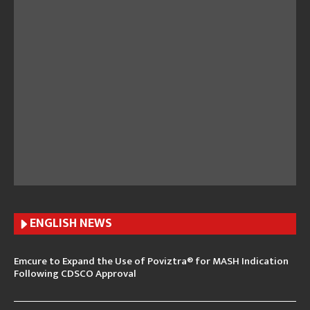
ENGLISH N
EWS
Emcure to Expand the Use of Poviztra® for MASH Indication
Following CDSCO Approval