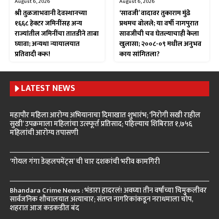
August 6, 2026
August 6, 2026
श्री तुळजाभवानी देवस्थानच्या
‘सावजी’ वादावर तुकाराम मुंढे
१६६८ हेक्टर जमिनींसह अन्य
प्रथमच बोलले; या वर्षी नागपुरात
राज्यांतील जमिनींचा तातडीने ताबा
सावजीची चव घेतल्याचाही केला
घ्यावा; अन्यथा न्यायालयात
खुलासा; २००८-०९ मधील अनुभव
प्रतिवादी करू!
काय सांगितला?
LATEST NEWS
महापौर महिला आरोग्य अभियानाचा दिमाखात शुभारंभ; ‘निरोगी सखी राहील
सुखी’ उपक्रमाला महिलांचा उत्स्फूर्त प्रतिसाद; पहिल्याच शिबिरात १,७५६
महिलांची आरोग्य तपासणी
‘गोयल गंगा डेव्हलपमेंट्स’ ची चार दशकांची भरीव कामगिरी
Bhandara Crime News : भंडारा हादरलं! अवघ्या तीन वर्षांच्या चिमुकलीवर
सार्वजनिक शौचालयात अत्याचार; संतप्त नागरिकांकडून नराधमाला चोप,
शहरात आज कडकडीत बंद