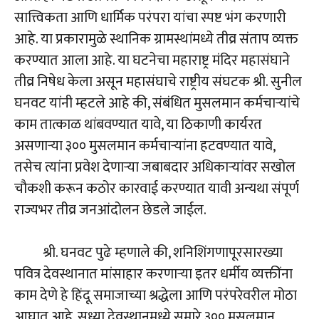
सात्त्विकता आणि धार्मिक परंपरा यांचा स्पष्ट भंग करणारी
आहे. या प्रकारामुळे स्थानिक ग्रामस्थांमध्ये तीव्र संताप व्यक्त
करण्यात आला आहे. या घटनेचा महाराष्ट्र मंदिर महासंघाने
तीव्र निषेध केला असून महासंघाचे राष्ट्रीय संघटक श्री. सुनील
घनवट यांनी म्हटले आहे की, संबंधित मुसलमान कर्मचाऱ्यांचे
काम तात्काळ थांबवण्यात यावे, या ठिकाणी कार्यरत
असणाऱ्या ३०० मुसलमान कर्मचाऱ्यांना हटवण्यात यावे,
तसेच त्यांना प्रवेश देणाऱ्या जबाबदार अधिकाऱ्यांवर सखोल
चौकशी करून कठोर कारवाई करण्यात यावी अन्यथा संपूर्ण
राज्यभर तीव्र जनआंदोलन छेडले जाईल.
श्री. घनवट पुढे म्हणाले की, शनिशिंगणापूरसारख्या
पवित्र देवस्थानात मांसाहार करणाऱ्या इतर धर्मीय व्यक्तींना
काम देणे हे हिंदू समाजाच्या श्रद्धेला आणि परंपरेवरील मोठा
आघात आहे. सध्या देवस्थानमध्ये सुमारे ३०० मुसलमान