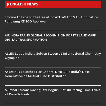
ENGLISH N
EWS
Emcure to Expand the Use of Poviztra® for MASH Indication
Following CDSCO Approval
AIR INDIA EARNS GLOBAL RECOGNITION FOR ITS LANDMARK
DIGITAL TRANSFORMATION
ALLEN Leads India’s Golden Sweep at International Chemistry
Olympiad
AssetPlus Launches Har Ghar MFD to Build India’s Next
Generation of Mutual Fund Distributor
Mumbai Falcons Racing Ltd. Begins F1® Sim Racing Time Trials
at Pune Schools