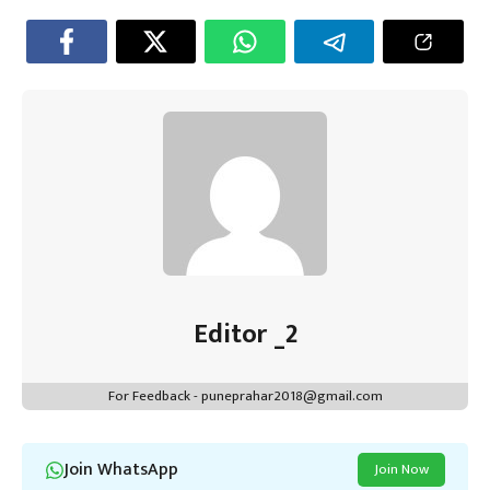
o
er
sA
es
dI
a
ok
p
t
n
m
p
Editor _2
For Feedback - puneprahar2018@gmail.com
Join WhatsApp
Join Now