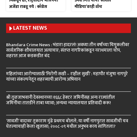
मिळवून द्या, राष्ट्रवादीने भाजपचा
उमेश गित्ते यांचा ‘सोशल
अजेंडा राबवू नये : काँग्रेस
मीडिया’वरही वॉच
LATEST NEWS
Bhandara Crime News : भंडारा हादरलं! अवघ्या तीन वर्षांच्या चिमुकलीवर
सार्वजनिक शौचालयात अत्याचार; संतप्त नागरिकांकडून नराधमाला चोप,
शहरात आज कडकडीत बंद
महिलांच्या आरोग्यासाठी ‘निरोगी सखी – राहील सुखी’ : महापौर मंजुषा नागपुरे
यांच्या संकल्पनेतून शहरव्यापी आरोग्य अभियान
श्री तुळजाभवानी देवस्थानच्या १६६८ हेक्टर जमिनींसह अन्य राज्यांतील
जमिनींचा तातडीने ताबा घ्यावा; अन्यथा न्यायालयात प्रतिवादी करू!
‘सावजी’ वादावर तुकाराम मुंढे प्रथमच बोलले; या वर्षी नागपुरात सावजीची चव
घेतल्याचाही केला खुलासा; २००८-०९ मधील अनुभव काय सांगितला?