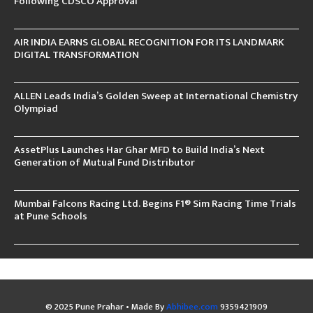
Following CDSCO Approval
AIR INDIA EARNS GLOBAL RECOGNITION FOR ITS LANDMARK
DIGITAL TRANSFORMATION
ALLEN Leads India’s Golden Sweep at International Chemistry
Olympiad
AssetPlus Launches Har Ghar MFD to Build India’s Next
Generation of Mutual Fund Distributor
Mumbai Falcons Racing Ltd. Begins F1® Sim Racing Time Trials
at Pune Schools
© 2025 Pune Prahar • Made By
Abhibee.com
9359421909