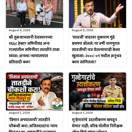
August 6, 2026
August 6, 2026
श्री तुळजाभवानी देवस्थानच्या
‘सावजी’ वादावर तुकाराम मुंढे
१६६८ हेक्टर जमिनींसह अन्य
प्रथमच बोलले; या वर्षी नागपुरात
राज्यांतील जमिनींचा तातडीने ताबा
सावजीची चव घेतल्याचाही केला
घ्यावा; अन्यथा न्यायालयात
खुलासा; २००८-०९ मधील अनुभव
प्रतिवादी करू!
काय सांगितला?
August 5, 2026
August 5, 2026
‘विमान अपघाताची’ तातडीने
गुन्हेगारांचे उदात्तीकरण खपवून
चौकशी करा; अजितदादांना न्याय
घेणार नाही; वरिष्ठ पोलीस निरीक्षक