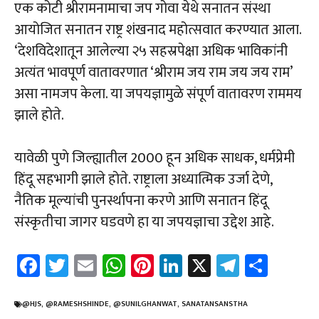
एक कोटी श्रीरामनामाचा जप गोवा येथे सनातन संस्था
आयोजित सनातन राष्ट्र शंखनाद महोत्सवात करण्यात आला.
‘देशविदेशातून आलेल्या २५ सहस्रपेक्षा अधिक भाविकांनी
अत्यंत भावपूर्ण वातावरणात ‘श्रीराम जय राम जय जय राम’
असा नामजप केला. या जपयज्ञामुळे संपूर्ण वातावरण राममय
झाले होते.
यावेळी पुणे जिल्ह्यातील 2000 हून अधिक साधक, धर्मप्रेमी
हिंदू सहभागी झाले होते. राष्ट्राला अध्यात्मिक उर्जा देणे,
नैतिक मूल्यांची पुनर्स्थापना करणे आणि सनातन हिंदू
संस्कृतीचा जागर घडवणे हा या जपयज्ञाचा उद्देश आहे.
Fa
T
E
W
Pi
Li
X
Te
Sh
ce
wi
m
h
nt
nk
le
ar
b
tt
ail
at
er
e
gr
e
@HJS
,
@RAMESHSHINDE
,
@SUNILGHANWAT
,
SANATANSANSTHA