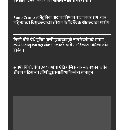
निरीक्षक उमेश गित्ते यांचा ‘सोशल मीडिया’वरही वॉच
Pune Crime : कौटुंबिक वादाचा निष्पाप बालकावर राग; नऊ
महिन्यांच्या चिमुकल्याच्या तोंडात फेव्हिक्विक ओतल्याचा आरोप
निगडे मोसे येथे दूषित पाणीपुरवठ्यामुळे नागरिकांमध्ये संताप;
काँग्रेस तालुकाध्यक्ष शंकर नलावडे यांचे गटविकास अधिकाऱ्यांना
निवेदन
स्वामी चिंचोलीचा ३०० वर्षांचा ऐतिहासिक वारसा; पेशवेकालीन
श्रीराम मंदिराच्या जीर्णोद्धारासाठी भाविकांना आवाहन