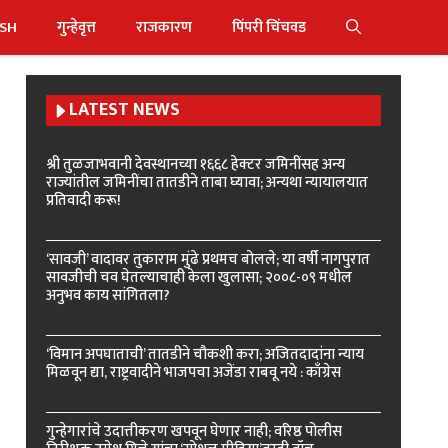
ISH
गुन्हेवृत्त
राजकारण
पिंपरी चिंचवड
LATEST NEWS
श्री तुळजाभवानी देवस्थानच्या १६६८ हेक्टर जमिनींसह अन्य
राज्यांतील जमिनींचा तातडीने ताबा घ्यावा; अन्यथा न्यायालयात
प्रतिवादी करू!
‘सावजी’ वादावर तुकाराम मुंढे प्रथमच बोलले; या वर्षी नागपुरात
सावजीची चव घेतल्याचाही केला खुलासा; २००८-०९ मधील
अनुभव काय सांगितला?
‘विमान अपघाताची’ तातडीने चौकशी करा; अजितदादांना न्याय
मिळवून द्या, राष्ट्रवादीने भाजपचा अजेंडा राबवू नये : काँग्रेस
गुन्हेगारांचे उदात्तीकरण खपवून घेणार नाही; वरिष्ठ पोलीस