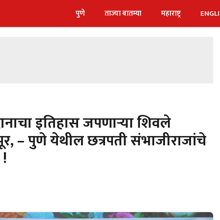
पुणे
ताज्या बातम्या
महाराष्ट्र
ENGL
दानाचा इतिहास जपणार्‍या शिवले
ूर, – पुणे येथील छत्रपती संभाजीराजांचे
 !