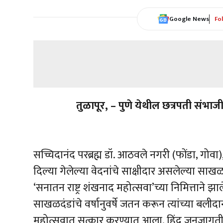
Google News
Fo
तुळापूर, – पुणे येथील छत्रपती संभाज
सच्चिदानंद परब्रह्म डॉ. आठवले नगरी (फोंडा, गोवा)
दिल्या गेलेल्या वेदनांचे साक्षीदार असलेल्या साखळदंड
‘सनातन राष्ट्र शंखनाद महोत्सवा’च्या निमित्ताने झाल
साखळदंडांचे वर्षानुवर्षे जतन करून त्यांच्या बली
महोत्सवात सत्कार करण्यात आला. हिंदु जनजागृती स