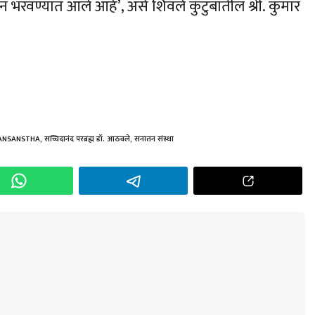
र्शन भरवण्यात आले आहे’, असे शिवले कुटुंबातील श्री. कुमार
h
r
ANSANSTHA
,
सच्चिदानंद परब्रह्म डॉ. आठवले
,
सनातन संस्था