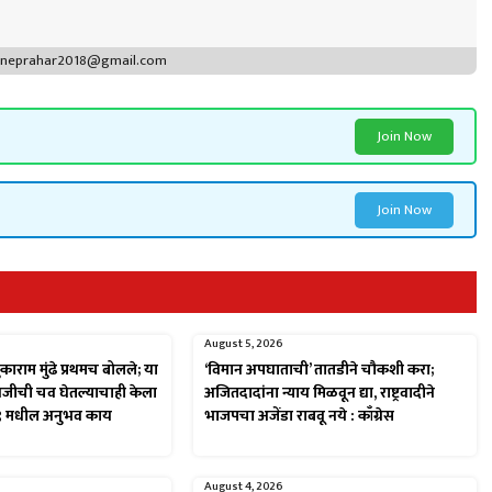
puneprahar2018@gmail.com
Join Now
Join Now
August 5, 2026
काराम मुंढे प्रथमच बोलले; या
‘विमान अपघाताची’ तातडीने चौकशी करा;
ावजीची चव घेतल्याचाही केला
अजितदादांना न्याय मिळवून द्या, राष्ट्रवादीने
९ मधील अनुभव काय
भाजपचा अजेंडा राबवू नये : काँग्रेस
August 4, 2026