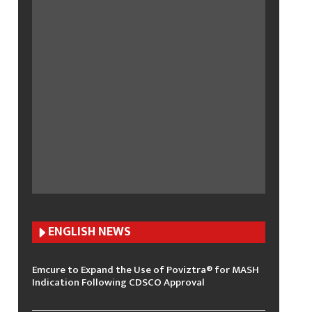
ENGLISH N
EWS
Emcure to Expand the Use of Poviztra® for MASH
Indication Following CDSCO Approval