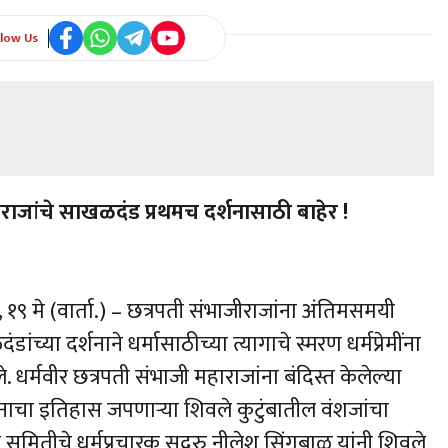
llow Us
ीराजांचे साखळदंड प्रथमच दर्शनासाठी बाहेर !
, १९ मे (वार्ता.) – छत्रपती संभाजीराजांना अंतिमसमयी
ांच्या दर्शनाने धर्मासाठीच्या त्यागाचे स्मरण धर्मप्रेमींना
े. धर्मवीर छत्रपती संभाजी महाराजांना बंदिस्त केलेल्या
दानाचा इतिहास जपणार्‍या शिवले कुटुंबातील वंशजांचा
मितीचे धर्मप्रचारक सद्गुरु नीलेश सिंगबाळ यांनी शिवले