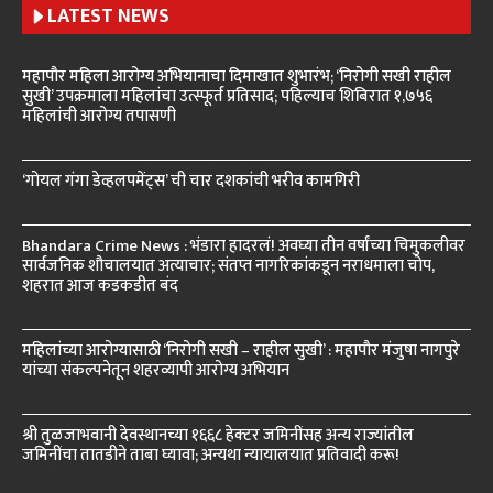
LATEST NEWS
महापौर महिला आरोग्य अभियानाचा दिमाखात शुभारंभ; ‘निरोगी सखी राहील
सुखी’ उपक्रमाला महिलांचा उत्स्फूर्त प्रतिसाद; पहिल्याच शिबिरात १,७५६
महिलांची आरोग्य तपासणी
‘गोयल गंगा डेव्हलपमेंट्स’ ची चार दशकांची भरीव कामगिरी
Bhandara Crime News : भंडारा हादरलं! अवघ्या तीन वर्षांच्या चिमुकलीवर
सार्वजनिक शौचालयात अत्याचार; संतप्त नागरिकांकडून नराधमाला चोप,
शहरात आज कडकडीत बंद
महिलांच्या आरोग्यासाठी ‘निरोगी सखी – राहील सुखी’ : महापौर मंजुषा नागपुरे
यांच्या संकल्पनेतून शहरव्यापी आरोग्य अभियान
श्री तुळजाभवानी देवस्थानच्या १६६८ हेक्टर जमिनींसह अन्य राज्यांतील
जमिनींचा तातडीने ताबा घ्यावा; अन्यथा न्यायालयात प्रतिवादी करू!