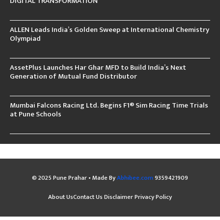
DIGITAL TRANSFORMATION
ALLEN Leads India’s Golden Sweep at International Chemistry
Olympiad
AssetPlus Launches Har Ghar MFD to Build India’s Next
Generation of Mutual Fund Distributor
Mumbai Falcons Racing Ltd. Begins F1® Sim Racing Time Trials
at Pune Schools
© 2025 Pune Prahar • Made By
Abhibee.com
9359421909
About Us
Contact Us
Disclaimer
Privacy Policy