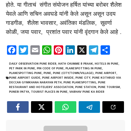
होते. या गीताचं संगीत संयोजन हर्षित यांच्या बरोबर शैलेश
येवले आणि सचिन अवघडे यांनी केले असून असून उदय
गाडगीळ, शैलेश भावसार, अवंतिका मंडलिक, सुवर्णा
कोळी, जया पवार, प्रशांत पवार यांनी वृंदगान केले आहे .
Fa
T
E
W
Pi
Li
X
Te
Sh
ce
wi
m
h
nt
nk
le
ar
b
tt
ail
at
er
e
gr
e
DAILY OBSERVATION PUNE RIDER
,
HATH CHUMME B PRAAK
,
HOTELS IN PUNE
,
PET PARK IN PUNE
,
PIN CODE OF PUNE
,
PLANESPOTTING IN PUNE
,
o
er
sA
es
dI
a
PLANESPOTTING PUNE
,
PUNE
,
PUNE (CITY/TOWN/VILLAGE)
,
PUNE AIRPORT
,
PUNE AIRPORT GUIDE
,
PUNE AIRPORT INSIDE
,
PUNE CITY
,
PUNE KOTHRUD VIA
ok
p
t
n
m
DECCAN GYMKHANA NARAYAN PETH
,
PUNE PLANESPOTTING
,
PUNE
RESTAURANT AND HOTELIERS' ASSOCIATION
,
PUNE STATION
,
PUNE TOURISM
,
p
PUNERI PATYA
,
TOURIST PLACES IN PUNE
,
VAIBHAV PUNE KA RIDER