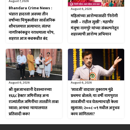
August 7, 2026
Bhandara Crime News :
August 6, 2026
भंडारा हादरलं! अवघ्या तीन
महिलांच्या आरोग्यासाठी ‘निरोगी
वर्षांच्या चिमुकलीवर सार्वजनिक
सखी – राहील सुखी’ : महापौर
शौचालयात अत्याचार; संतप्त
मंजुषा नागपुरे यांच्या संकल्पनेतून
नागरिकांकडून नराधमाला चोप,
शहरव्यापी आरोग्य अभियान
शहरात आज कडकडीत बंद
August 6, 2026
August 6, 2026
श्री तुळजाभवानी देवस्थानच्या
‘सावजी’ वादावर तुकाराम मुंढे
१६६८ हेक्टर जमिनींसह अन्य
प्रथमच बोलले; या वर्षी नागपुरात
राज्यांतील जमिनींचा तातडीने ताबा
सावजीची चव घेतल्याचाही केला
घ्यावा; अन्यथा न्यायालयात
खुलासा; २००८-०९ मधील अनुभव
प्रतिवादी करू!
काय सांगितला?