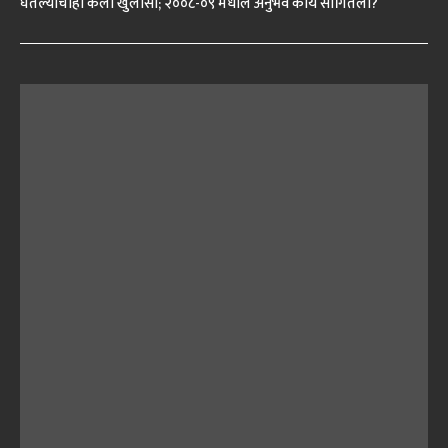
घेतल्याचाही केला खुलासा; २००८-०९ मधील अनुभव काय सांगितला?