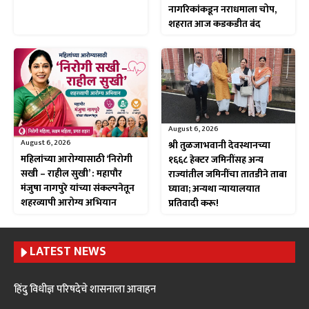
नागरिकांकडून नराधमाला चोप,
शहरात आज कडकडीत बंद
August 6, 2026
August 6, 2026
श्री तुळजाभवानी देवस्थानच्या
महिलांच्या आरोग्यासाठी ‘निरोगी
१६६८ हेक्टर जमिनींसह अन्य
सखी – राहील सुखी’ : महापौर
राज्यांतील जमिनींचा तातडीने ताबा
मंजुषा नागपुरे यांच्या संकल्पनेतून
घ्यावा; अन्यथा न्यायालयात
शहरव्यापी आरोग्य अभियान
प्रतिवादी करू!
LATEST NEWS
हिंदु विधीज्ञ परिषदेचे शासनाला आवाहन