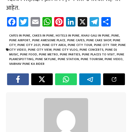
आहेत.
Fa
T
E
W
Pi
Li
X
Te
Sh
ce
wi
m
h
nt
nk
le
ar
b
tt
ail
at
er
e
gr
e
CAFES IN PUNE
,
CAKES IN PUNE
,
HOTELS IN PUNE
,
KHAU GALI IN PUNE
,
PUNE
,
PUNE AIRPORT
,
PUNE AWESOME PLACE
,
PUNE CAFES
,
PUNE CAKE SHOP
,
PUNE
o
er
sA
es
dI
a
CITY
,
PUNE CITY 2021
,
PUNE CITY AREA
,
PUNE CITY TOUR
,
PUNE CITY TRIP
,
PUNE
CITY VIDEO
,
PUNE CITY VIEW
,
PUNE CITY VLOG
,
PUNE CONCERTS
,
PUNE DJ
ok
p
t
n
m
MUSIC
,
PUNE FOOD
,
PUNE METRO
,
PUNE PARTIES
,
PUNE PLACES TO VISIT
,
PUNE
PLANESPOTTING
,
PUNE SKYLINE
,
PUNE STATION
,
PUNE TOURISM
,
PUNE VIDEO
,
p
VAIBHAV PUNE KA RIDER