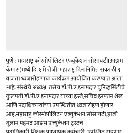
पुणे :
महाराष्ट्र कॉस्मोपॉलिटन एज्युकेशन सोसायटी(आझम
कॅम्पस)मध्ये
दि
. १ मे रोजी महाराष्ट्र दिनानिमित्त सकाळी ९
वाजता ध्वजारोहणाचा कार्यक्रम आयोजित करण्यात आला
आहे. संस्थेचे अध्यक्ष तसेच डॉ.पी.ए.इनामदार युनिव्हर्सिटीचे
कुलपती डॉ.पी.ए.इनामदार यांच्या हस्ते,सचिव इरफान शेख
आणि पदाधिकाऱ्यांच्या उपस्थितीत ध्वजारोहण होणार
आहे.महाराष्ट्र कॉस्मोपॉलिटन एज्युकेशन सोसायटी,हाजी
गुलाम महमद आझम एज्युकेशन ट्रस्टचे
पदाधिकारी,शिक्षक,प्राध्यापक,
कर्मचारी उपस्थित राहणार