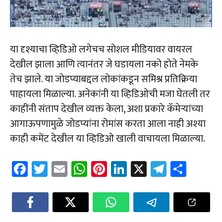
या दृश्याचा व्हिडिओ लगेचच सोशल मीडियावर वायरल
देखील झाला आणि त्यानंतर जे घडायला नको होते नेमके
तेच झाले. या जोडप्याबद्दल लोकांकडून समिश्र प्रतिक्रिया
पाहायला मिळाल्या. अनेकांनी या व्हिडिओची मजा घेतली तर
काहींनी संताप देखील व्यक्त केला, अशा प्रकारे कॅमेऱ्यांच्या
आगाऊपणामुळे जोडप्यांना रोमांस करता आला नाही अश्या
काही कमेंट देखील या व्हिडिओ खाली वाचायला मिळाल्या.
Fa
T
E
W
Pi
Li
X
Te
Sh
ce
wi
m
h
nt
nk
le
ar
b
tt
ail
at
er
e
gr
e
o
er
sA
es
dI
a