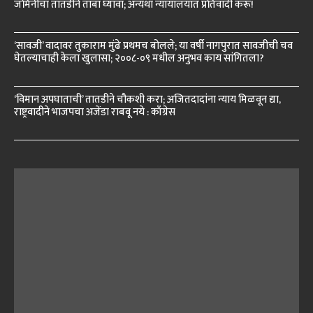
जमिनींचा तातडीने ताबा घ्यावा; अन्यथा न्यायालयात प्रतिवादी करू!
‘सावजी’ वादावर तुकाराम मुंढे प्रथमच बोलले; या वर्षी नागपुरात सावजीची चव
घेतल्याचाही केला खुलासा; २००८-०९ मधील अनुभव काय सांगितला?
‘विमान अपघाताची’ तातडीने चौकशी करा; अजितदादांना न्याय मिळवून द्या,
राष्ट्रवादीने भाजपचा अजेंडा राबवू नये : काँग्रेस