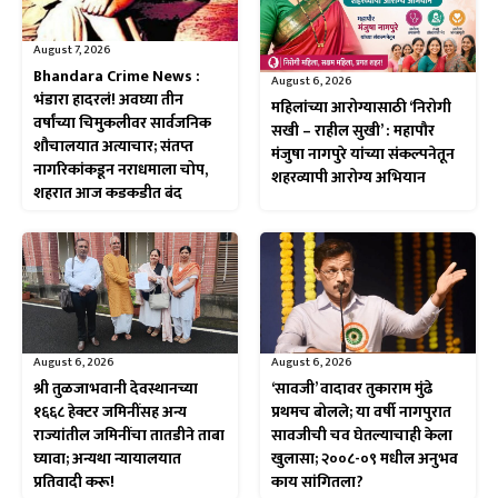
August 7, 2026
Bhandara Crime News :
August 6, 2026
भंडारा हादरलं! अवघ्या तीन
महिलांच्या आरोग्यासाठी ‘निरोगी
वर्षांच्या चिमुकलीवर सार्वजनिक
सखी – राहील सुखी’ : महापौर
शौचालयात अत्याचार; संतप्त
मंजुषा नागपुरे यांच्या संकल्पनेतून
नागरिकांकडून नराधमाला चोप,
शहरव्यापी आरोग्य अभियान
शहरात आज कडकडीत बंद
August 6, 2026
August 6, 2026
श्री तुळजाभवानी देवस्थानच्या
‘सावजी’ वादावर तुकाराम मुंढे
१६६८ हेक्टर जमिनींसह अन्य
प्रथमच बोलले; या वर्षी नागपुरात
राज्यांतील जमिनींचा तातडीने ताबा
सावजीची चव घेतल्याचाही केला
घ्यावा; अन्यथा न्यायालयात
खुलासा; २००८-०९ मधील अनुभव
प्रतिवादी करू!
काय सांगितला?