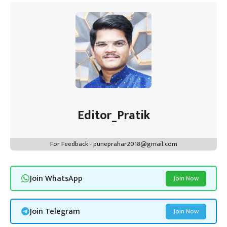
ok
p
t
n
m
p
Editor_Pratik
For Feedback - puneprahar2018@gmail.com
Join WhatsApp
Join Now
Join Telegram
Join Now