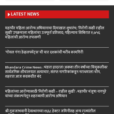
LATEST NEWS
महापौर महिला आरोग्य अभियानाचा दिमाखात शुभारंभ; ‘निरोगी सखी राहील
सुखी’ उपक्रमाला महिलांचा उत्स्फूर्त प्रतिसाद; पहिल्याच शिबिरात १,७५६
महिलांची आरोग्य तपासणी
‘गोयल गंगा डेव्हलपमेंट्स’ ची चार दशकांची भरीव कामगिरी
Bhandara Crime News : भंडारा हादरलं! अवघ्या तीन वर्षांच्या चिमुकलीवर
सार्वजनिक शौचालयात अत्याचार; संतप्त नागरिकांकडून नराधमाला चोप,
शहरात आज कडकडीत बंद
महिलांच्या आरोग्यासाठी ‘निरोगी सखी – राहील सुखी’ : महापौर मंजुषा नागपुरे
यांच्या संकल्पनेतून शहरव्यापी आरोग्य अभियान
श्री तुळजाभवानी देवस्थानच्या १६६८ हेक्टर जमिनींसह अन्य राज्यांतील