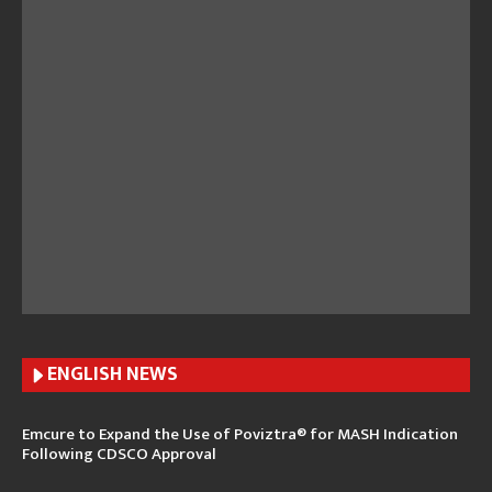
ENGLISH N
EWS
Emcure to Expand the Use of Poviztra® for MASH Indication
Following CDSCO Approval