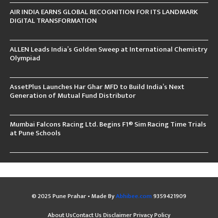
AIR INDIA EARNS GLOBAL RECOGNITION FOR ITS LANDMARK
DIGITAL TRANSFORMATION
ALLEN Leads India’s Golden Sweep at International Chemistry
Olympiad
AssetPlus Launches Har Ghar MFD to Build India’s Next
Generation of Mutual Fund Distributor
Mumbai Falcons Racing Ltd. Begins F1® Sim Racing Time Trials
at Pune Schools
© 2025 Pune Prahar • Made By
Abhibee.com
9359421909
About Us
Contact Us
Disclaimer
Privacy Policy