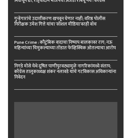
मिळवून द्या, राष्ट्रवादीने भाजपचा अजेंडा राबवू नये : काँग्रेस
गुन्हेगारांचे उदात्तीकरण खपवून घेणार नाही; वरिष्ठ पोलीस
निरीक्षक उमेश गित्ते यांचा ‘सोशल मीडिया’वरही वॉच
Pune Crime : कौटुंबिक वादाचा निष्पाप बालकावर राग; नऊ
महिन्यांच्या चिमुकल्याच्या तोंडात फेव्हिक्विक ओतल्याचा आरोप
निगडे मोसे येथे दूषित पाणीपुरवठ्यामुळे नागरिकांमध्ये संताप;
काँग्रेस तालुकाध्यक्ष शंकर नलावडे यांचे गटविकास अधिकाऱ्यांना
निवेदन