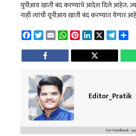
युपीआय खाती बंद करण्याचे आदेश दिले आहेत. ज्य
नाही त्यांची यूपीआय खाती बंद करण्यात येणार आह
Fa
T
E
W
Pi
Li
X
Te
S
ce
wi
m
h
nt
nk
le
a
b
tt
ail
at
er
e
gr
e
o
er
sA
es
dI
a
ok
p
t
n
m
p
Editor_Pratik
For Feedback - 