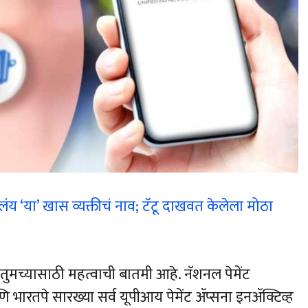
ंंय ‘या’ खास व्यक्तीचं नाव; टॅटू दाखवत केलेला मोठा
ुमच्यासाठी महत्वाची बातमी आहे. नॅशनल पेमेंट
ि भारतपे सारख्या सर्व यूपीआय पेमेंट ॲप्सना इनॲक्टिव्ह