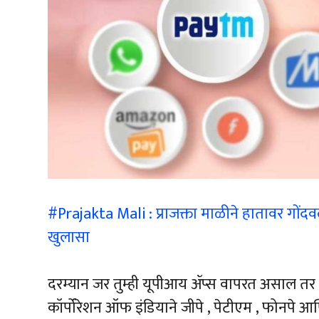
#Prajakta Mali : प्राजक्ता माळीने हातावर गोंदवल
खुलासा
दरम्यान जर तुम्ही यूपीआय ॲप्स वापरत असाल तर त
कॉर्पोरेशन ऑफ इंडियाने जीपे , पेटीएम , फोनपे आण