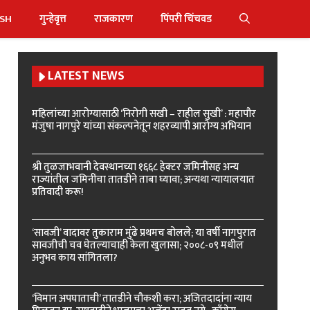
ISH
गुन्हेवृत्त
राजकारण
पिंपरी चिंचवड
LATEST NEWS
महिलांच्या आरोग्यासाठी ‘निरोगी सखी – राहील सुखी’ : महापौर
मंजुषा नागपुरे यांच्या संकल्पनेतून शहरव्यापी आरोग्य अभियान
श्री तुळजाभवानी देवस्थानच्या १६६८ हेक्टर जमिनींसह अन्य
राज्यांतील जमिनींचा तातडीने ताबा घ्यावा; अन्यथा न्यायालयात
प्रतिवादी करू!
‘सावजी’ वादावर तुकाराम मुंढे प्रथमच बोलले; या वर्षी नागपुरात
सावजीची चव घेतल्याचाही केला खुलासा; २००८-०९ मधील
अनुभव काय सांगितला?
‘विमान अपघाताची’ तातडीने चौकशी करा; अजितदादांना न्याय