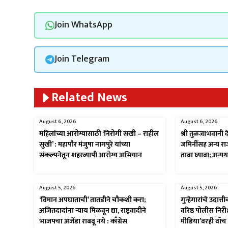
Join WhatsApp
Join Telegram
Related News
August 6, 2026
August 6, 2026
महिलांच्या आरोग्यासाठी ‘निरोगी सखी – राहील
श्री तुळजाभवानी द
सुखी’ : महापौर मंजुषा नागपुरे यांच्या
जमिनींसह अन्य रा
संकल्पनेतून शहरव्यापी आरोग्य अभियान
ताबा घ्यावा; अन्य
August 5, 2026
August 5, 2026
‘विमान अपघाताची’ तातडीने चौकशी करा;
गुन्हेगारांचे उदात
अजितदादांना न्याय मिळवून द्या, राष्ट्रवादीने
वरिष्ठ पोलीस निरी
भाजपचा अजेंडा राबवू नये : काँग्रेस
मीडिया’वरही वॉच