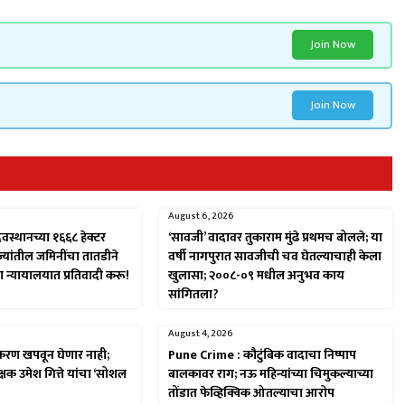
Join Now
Join Now
August 6, 2026
ेवस्थानच्या १६६८ हेक्टर
‘सावजी’ वादावर तुकाराम मुंढे प्रथमच बोलले; या
ज्यांतील जमिनींचा तातडीने
वर्षी नागपुरात सावजीची चव घेतल्याचाही केला
था न्यायालयात प्रतिवादी करू!
खुलासा; २००८-०९ मधील अनुभव काय
सांगितला?
August 4, 2026
्तीकरण खपवून घेणार नाही;
Pune Crime : कौटुंबिक वादाचा निष्पाप
क्षक उमेश गित्ते यांचा ‘सोशल
बालकावर राग; नऊ महिन्यांच्या चिमुकल्याच्या
तोंडात फेव्हिक्विक ओतल्याचा आरोप