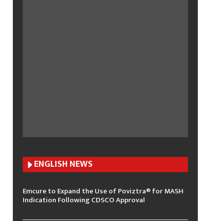
ENGLISH N
EWS
Emcure to Expand the Use of Poviztra® for MASH
Indication Following CDSCO Approval