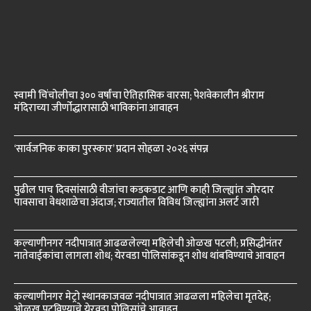
स्वामी चिंचोलीचा ३०० वर्षांचा ऐतिहासिक वारसा; पेशवेकालीन श्रीराम
मंदिराच्या जीर्णोद्धारासाठी भाविकांना आवाहन
‘सार्वजनिक काका पुरस्कार’ प्रदान सोहळा २०२६ संपन्न
पुढील पाच दिवसांसाठी वीजांचा कडकडाट आणि काही जिल्ह्यांत जोरदार
पावसाचा वेधशाळेचा अंदाज; राज्यातील विविध जिल्ह्यांना अलर्ट जारी
कल्याणीनगर नदीपात्रात आढळलेल्या महिलेची ओळख पटली; प्रसिद्धीनंतर
नातेवाईकांचा लागला शोध; येरवडा पोलिसांकडून शोध थांबविण्याचे आवाहन
कल्याणीनगर मेट्रो स्थानकाजवळ नदीपात्रात आढळला महिलेचा मृतदेह;
ओळख पटविण्याचे येरवडा पोलिसांचे आवाहन