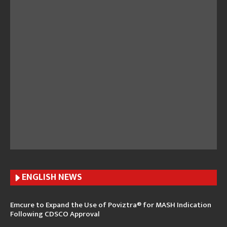
ENGLISH N
EWS
Emcure to Expand the Use of Poviztra® for MASH Indication
Following CDSCO Approval