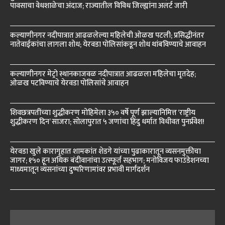
पावसाचा वेधशाळेचा अंदाज; राज्यातील विविध जिल्ह्यांना अलर्ट जारी
कल्याणीनगर नदीपात्रात आढळलेल्या महिलेची ओळख पटली; प्रसिद्धीनंतर
नातेवाईकांचा लागला शोध; येरवडा पोलिसांकडून शोध थांबविण्याचे आवाहन
कल्याणीनगर मेट्रो स्थानकाजवळ नदीपात्रात आढळला महिलेचा मृतदेह;
ओळख पटविण्याचे येरवडा पोलिसांचे आवाहन
शिवछत्रपतींच्या शुद्धीकरण मोहिमेला ३५० वर्षे पूर्ण झाल्यानिमित्त ‘राष्ट्रीय
शुद्धीकरण दिन’ साजरा; सोलापुरात ५ जणांचा हिंदु धर्मात विधीवत पुनर्प्रवेश!
येरवडा खुले कारागृहात शामकांत शेडगे यांच्या पुढाकारातून व्यसनमुक्तीचा
जागर; १५० हून अधिक बंदीवानांचा उत्स्फूर्त सहभाग; मनोविजय फाउंडेशनच्या
माध्यमातून व्यसनांच्या दुष्परिणामांवर प्रभावी मार्गदर्शन