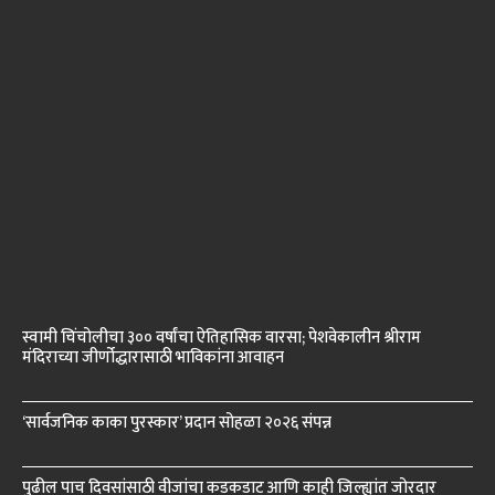
स्वामी चिंचोलीचा ३०० वर्षांचा ऐतिहासिक वारसा; पेशवेकालीन श्रीराम
मंदिराच्या जीर्णोद्धारासाठी भाविकांना आवाहन
‘सार्वजनिक काका पुरस्कार’ प्रदान सोहळा २०२६ संपन्न
पुढील पाच दिवसांसाठी वीजांचा कडकडाट आणि काही जिल्ह्यांत जोरदार