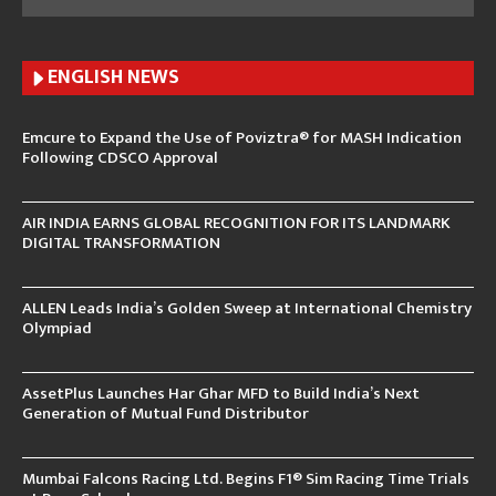
ENGLISH N
EWS
Emcure to Expand the Use of Poviztra® for MASH Indication
Following CDSCO Approval
AIR INDIA EARNS GLOBAL RECOGNITION FOR ITS LANDMARK
DIGITAL TRANSFORMATION
ALLEN Leads India’s Golden Sweep at International Chemistry
Olympiad
AssetPlus Launches Har Ghar MFD to Build India’s Next
Generation of Mutual Fund Distributor
Mumbai Falcons Racing Ltd. Begins F1® Sim Racing Time Trials