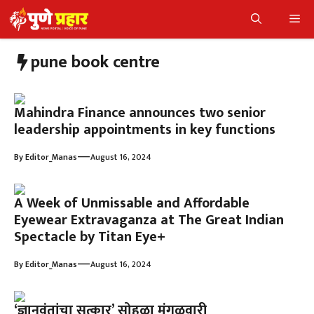
Skip
Me
to
content
pune book centre
Mahindra Finance announces two senior
leadership appointments in key functions
—
By
Editor_Manas
August 16, 2024
A Week of Unmissable and Affordable
Eyewear Extravaganza at The Great Indian
Spectacle by Titan Eye+
—
By
Editor_Manas
August 16, 2024
‘ज्ञानवंतांचा सत्कार’ सोहळा मंगळवारी