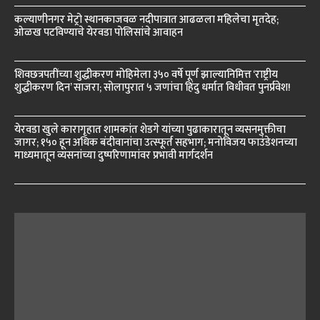
कल्याणीनगर मेट्रो स्थानकाजवळ नदीपात्रात आढळला महिलेचा मृतदेह;
ओळख पटविण्याचे येरवडा पोलिसांचे आवाहन
शिवछत्रपतींच्या शुद्धीकरण मोहिमेला ३५० वर्षे पूर्ण झाल्यानिमित्त ‘राष्ट्रीय
शुद्धीकरण दिन’ साजरा; सोलापुरात ५ जणांचा हिंदु धर्मात विधीवत पुनर्प्रवेश!
येरवडा खुले कारागृहात शामकांत शेडगे यांच्या पुढाकारातून व्यसनमुक्तीचा
जागर; १५० हून अधिक बंदीवानांचा उत्स्फूर्त सहभाग; मनोविजय फाउंडेशनच्या
माध्यमातून व्यसनांच्या दुष्परिणामांवर प्रभावी मार्गदर्शन