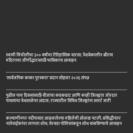
स्वामी चिंचोलीचा ३०० वर्षांचा ऐतिहासिक वारसा; पेशवेकालीन श्रीराम
मंदिराच्या जीर्णोद्धारासाठी भाविकांना आवाहन
‘सार्वजनिक काका पुरस्कार’ प्रदान सोहळा २०२६ संपन्न
पुढील पाच दिवसांसाठी वीजांचा कडकडाट आणि काही जिल्ह्यांत जोरदार
पावसाचा वेधशाळेचा अंदाज; राज्यातील विविध जिल्ह्यांना अलर्ट जारी
कल्याणीनगर नदीपात्रात आढळलेल्या महिलेची ओळख पटली; प्रसिद्धीनंतर
नातेवाईकांचा लागला शोध; येरवडा पोलिसांकडून शोध थांबविण्याचे आवाहन