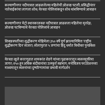
कल्याणीनगर नदीपात्रात आढळलेल्या महिलेची ओळख पटली; प्रसिद्धीनंतर
नातेवाईकांचा लागला शोध; येरवडा पोलिसांकडून शोध थांबविण्याचे आवाहन
कल्याणीनगर मेट्रो स्थानकाजवळ नदीपात्रात आढळला महिलेचा मृतदेह;
ओळख पटविण्याचे येरवडा पोलिसांचे आवाहन
शिवछत्रपतींच्या शुद्धीकरण मोहिमेला ३५० वर्षे पूर्ण झाल्यानिमित्त ‘राष्ट्रीय
शुद्धीकरण दिन’ साजरा; सोलापुरात ५ जणांचा हिंदु धर्मात विधीवत पुनर्प्रवेश!
येरवडा खुले कारागृहात शामकांत शेडगे यांच्या पुढाकारातून व्यसनमुक्तीचा
जागर; १५० हून अधिक बंदीवानांचा उत्स्फूर्त सहभाग; मनोविजय फाउंडेशनच्या
माध्यमातून व्यसनांच्या दुष्परिणामांवर प्रभावी मार्गदर्शन