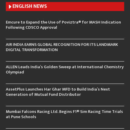
ENGLISH N
EWS
Emcure to Expand the Use of Poviztra® for MASH Indication
Following CDSCO Approval
AIR INDIA EARNS GLOBAL RECOGNITION FOR ITS LANDMARK
DIGITAL TRANSFORMATION
ALLEN Leads India’s Golden Sweep at International Chemistry
Olympiad
AssetPlus Launches Har Ghar MFD to Build India’s Next
Generation of Mutual Fund Distributor
Mumbai Falcons Racing Ltd. Begins F1® Sim Racing Time Trials
at Pune Schools