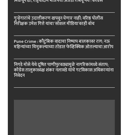
मिळवून द्या, राष्ट्रवादीने भाजपचा अजेंडा राबवू नये : काँग्रेस
गुन्हेगारांचे उदात्तीकरण खपवून घेणार नाही; वरिष्ठ पोलीस
निरीक्षक उमेश गित्ते यांचा ‘सोशल मीडिया’वरही वॉच
Pune Crime : कौटुंबिक वादाचा निष्पाप बालकावर राग; नऊ
महिन्यांच्या चिमुकल्याच्या तोंडात फेव्हिक्विक ओतल्याचा आरोप
निगडे मोसे येथे दूषित पाणीपुरवठ्यामुळे नागरिकांमध्ये संताप;
काँग्रेस तालुकाध्यक्ष शंकर नलावडे यांचे गटविकास अधिकाऱ्यांना
निवेदन