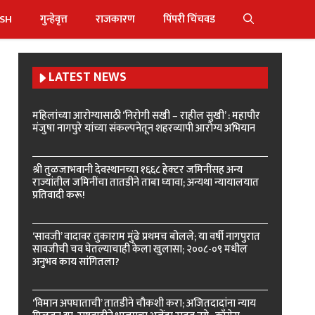
ISH
गुन्हेवृत्त
राजकारण
पिंपरी चिंचवड
LATEST NEWS
महिलांच्या आरोग्यासाठी ‘निरोगी सखी – राहील सुखी’ : महापौर
मंजुषा नागपुरे यांच्या संकल्पनेतून शहरव्यापी आरोग्य अभियान
श्री तुळजाभवानी देवस्थानच्या १६६८ हेक्टर जमिनींसह अन्य
राज्यांतील जमिनींचा तातडीने ताबा घ्यावा; अन्यथा न्यायालयात
प्रतिवादी करू!
‘सावजी’ वादावर तुकाराम मुंढे प्रथमच बोलले; या वर्षी नागपुरात
सावजीची चव घेतल्याचाही केला खुलासा; २००८-०९ मधील
अनुभव काय सांगितला?
‘विमान अपघाताची’ तातडीने चौकशी करा; अजितदादांना न्याय