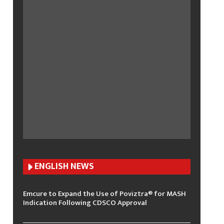
ENGLISH N
EWS
Emcure to Expand the Use of Poviztra® for MASH
Indication Following CDSCO Approval