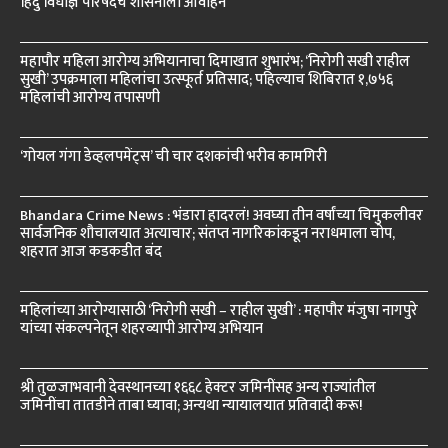
हिंदु विधीज्ञ परिषदेचे शासनाला आवाहन
महापौर महिला आरोग्य अभियानाचा दिमाखात शुभारंभ; ‘निरोगी सखी राहील
सुखी’ उपक्रमाला महिलांचा उत्स्फूर्त प्रतिसाद; पहिल्याच शिबिरात १,७५६
महिलांची आरोग्य तपासणी
‘गोयल गंगा डेव्हलपमेंट्स’ ची चार दशकांची भरीव कामगिरी
Bhandara Crime News : भंडारा हादरलं! अवघ्या तीन वर्षांच्या चिमुकलीवर
सार्वजनिक शौचालयात अत्याचार; संतप्त नागरिकांकडून नराधमाला चोप,
शहरात आज कडकडीत बंद
महिलांच्या आरोग्यासाठी ‘निरोगी सखी – राहील सुखी’ : महापौर मंजुषा नागपुरे
यांच्या संकल्पनेतून शहरव्यापी आरोग्य अभियान
श्री तुळजाभवानी देवस्थानच्या १६६८ हेक्टर जमिनींसह अन्य राज्यांतील
जमिनींचा तातडीने ताबा घ्यावा; अन्यथा न्यायालयात प्रतिवादी करू!