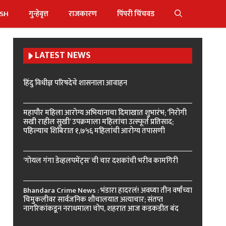
ISH
गुन्हेवृत्त
राजकारण
पिंपरी चिंचवड
LATEST NEWS
हिंदु विधीज्ञ परिषदेचे शासनाला आवाहन
महापौर महिला आरोग्य अभियानाचा दिमाखात शुभारंभ; ‘निरोगी
सखी राहील सुखी’ उपक्रमाला महिलांचा उत्स्फूर्त प्रतिसाद;
पहिल्याच शिबिरात १,७५६ महिलांची आरोग्य तपासणी
‘गोयल गंगा डेव्हलपमेंट्स’ ची चार दशकांची भरीव कामगिरी
Bhandara Crime News : भंडारा हादरलं! अवघ्या तीन वर्षांच्या
चिमुकलीवर सार्वजनिक शौचालयात अत्याचार; संतप्त
नागरिकांकडून नराधमाला चोप, शहरात आज कडकडीत बंद