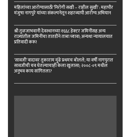
महिलांच्या आरोग्यासाठी ‘निरोगी सखी – राहील सुखी’ : महापौर
मंजुषा नागपुरे यांच्या संकल्पनेतून शहरव्यापी आरोग्य अभियान
श्री तुळजाभवानी देवस्थानच्या १६६८ हेक्टर जमिनींसह अन्य
राज्यांतील जमिनींचा तातडीने ताबा घ्यावा; अन्यथा न्यायालयात
प्रतिवादी करू!
‘सावजी’ वादावर तुकाराम मुंढे प्रथमच बोलले; या वर्षी नागपुरात
सावजीची चव घेतल्याचाही केला खुलासा; २००८-०९ मधील
अनुभव काय सांगितला?