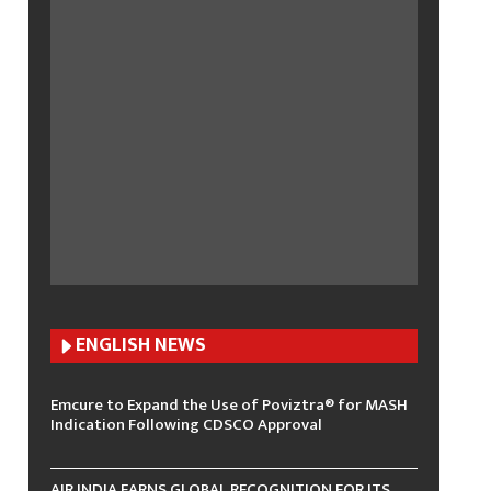
ENGLISH N
EWS
Emcure to Expand the Use of Poviztra® for MASH
Indication Following CDSCO Approval
AIR INDIA EARNS GLOBAL RECOGNITION FOR ITS