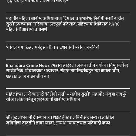
हिंदु विधीज्ञ परिषदेचे शासनाला आवाहन
महापौर महिला आरोग्य अभियानाचा दिमाखात शुभारंभ; ‘निरोगी सखी राहील
सुखी’ उपक्रमाला महिलांचा उत्स्फूर्त प्रतिसाद; पहिल्याच शिबिरात १,७५६
महिलांची आरोग्य तपासणी
‘गोयल गंगा डेव्हलपमेंट्स’ ची चार दशकांची भरीव कामगिरी
Bhandara Crime News : भंडारा हादरलं! अवघ्या तीन वर्षांच्या चिमुकलीवर
सार्वजनिक शौचालयात अत्याचार; संतप्त नागरिकांकडून नराधमाला चोप,
शहरात आज कडकडीत बंद
महिलांच्या आरोग्यासाठी ‘निरोगी सखी – राहील सुखी’ : महापौर मंजुषा नागपुरे
यांच्या संकल्पनेतून शहरव्यापी आरोग्य अभियान
श्री तुळजाभवानी देवस्थानच्या १६६८ हेक्टर जमिनींसह अन्य राज्यांतील
जमिनींचा तातडीने ताबा घ्यावा; अन्यथा न्यायालयात प्रतिवादी करू!