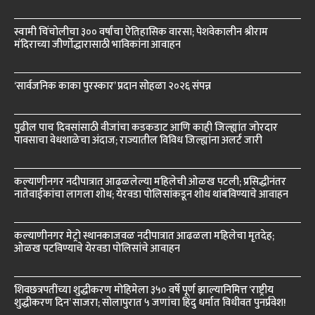
स्वामी चिंचोलीचा ३०० वर्षांचा ऐतिहासिक वारसा; पेशवेकालीन श्रीराम
मंदिराच्या जीर्णोद्धारासाठी भाविकांना आवाहन
‘सार्वजनिक काका पुरस्कार’ प्रदान सोहळा २०२६ संपन्न
पुढील पाच दिवसांसाठी वीजांचा कडकडाट आणि काही जिल्ह्यांत जोरदार
पावसाचा वेधशाळेचा अंदाज; राज्यातील विविध जिल्ह्यांना अलर्ट जारी
कल्याणीनगर नदीपात्रात आढळलेल्या महिलेची ओळख पटली; प्रसिद्धीनंतर
नातेवाईकांचा लागला शोध; येरवडा पोलिसांकडून शोध थांबविण्याचे आवाहन
कल्याणीनगर मेट्रो स्थानकाजवळ नदीपात्रात आढळला महिलेचा मृतदेह;
ओळख पटविण्याचे येरवडा पोलिसांचे आवाहन
शिवछत्रपतींच्या शुद्धीकरण मोहिमेला ३५० वर्षे पूर्ण झाल्यानिमित्त ‘राष्ट्रीय
शुद्धीकरण दिन’ साजरा; सोलापुरात ५ जणांचा हिंदु धर्मात विधीवत पुनर्प्रवेश!