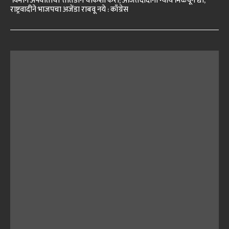
‘विमान अपघाताची’ तातडीने चौकशी करा; अजितदादांना न्याय मिळवून द्या,
राष्ट्रवादीने भाजपचा अजेंडा राबवू नये : काँग्रेस