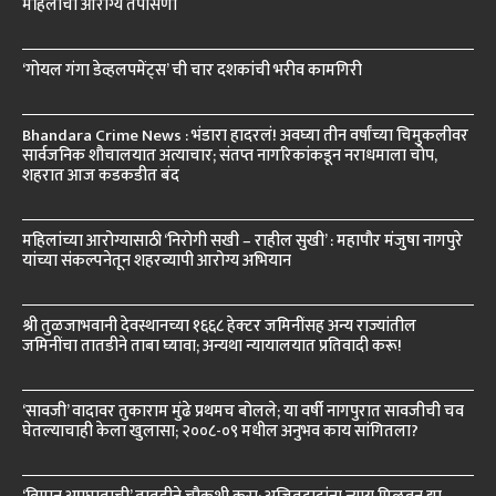
महिलांची आरोग्य तपासणी
‘गोयल गंगा डेव्हलपमेंट्स’ ची चार दशकांची भरीव कामगिरी
Bhandara Crime News : भंडारा हादरलं! अवघ्या तीन वर्षांच्या चिमुकलीवर
सार्वजनिक शौचालयात अत्याचार; संतप्त नागरिकांकडून नराधमाला चोप,
शहरात आज कडकडीत बंद
महिलांच्या आरोग्यासाठी ‘निरोगी सखी – राहील सुखी’ : महापौर मंजुषा नागपुरे
यांच्या संकल्पनेतून शहरव्यापी आरोग्य अभियान
श्री तुळजाभवानी देवस्थानच्या १६६८ हेक्टर जमिनींसह अन्य राज्यांतील
जमिनींचा तातडीने ताबा घ्यावा; अन्यथा न्यायालयात प्रतिवादी करू!
‘सावजी’ वादावर तुकाराम मुंढे प्रथमच बोलले; या वर्षी नागपुरात सावजीची चव
घेतल्याचाही केला खुलासा; २००८-०९ मधील अनुभव काय सांगितला?