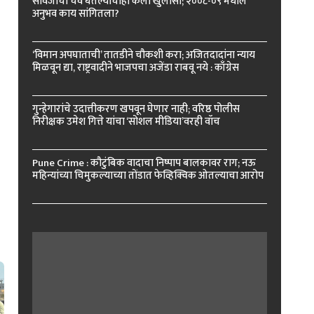
सावजीची चव घेतल्याचाही केला खुलासा; २००८-०९ मधील
अनुभव काय सांगितला?
‘विमान अपघाताची’ तातडीने चौकशी करा; अजितदादांना न्याय
मिळवून द्या, राष्ट्रवादीने भाजपचा अजेंडा राबवू नये : काँग्रेस
गुन्हेगारांचे उदात्तीकरण खपवून घेणार नाही; वरिष्ठ पोलीस
निरीक्षक उमेश गित्ते यांचा ‘सोशल मीडिया’वरही वॉच
Pune Crime : कौटुंबिक वादाचा निष्पाप बालकावर राग; नऊ
महिन्यांच्या चिमुकल्याच्या तोंडात फेव्हिक्विक ओतल्याचा आरोप