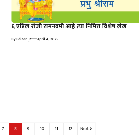
६ एप्रिल रोजी रामनवमी आहे त्या निमित्त विशेष लेख
—
By
Editor _2
April 4, 2025
7
8
9
10
11
12
Next