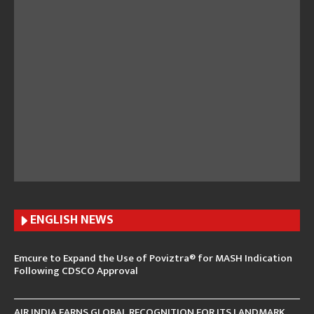
ENGLISH N
EWS
Emcure to Expand the Use of Poviztra® for MASH Indication
Following CDSCO Approval
AIR INDIA EARNS GLOBAL RECOGNITION FOR ITS LANDMARK