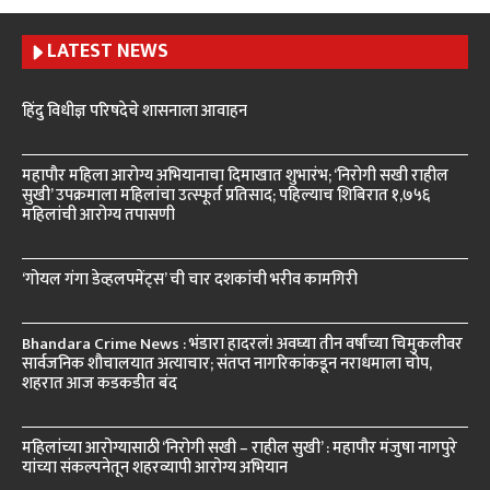
LATEST NEWS
हिंदु विधीज्ञ परिषदेचे शासनाला आवाहन
महापौर महिला आरोग्य अभियानाचा दिमाखात शुभारंभ; ‘निरोगी सखी राहील
सुखी’ उपक्रमाला महिलांचा उत्स्फूर्त प्रतिसाद; पहिल्याच शिबिरात १,७५६
महिलांची आरोग्य तपासणी
‘गोयल गंगा डेव्हलपमेंट्स’ ची चार दशकांची भरीव कामगिरी
Bhandara Crime News : भंडारा हादरलं! अवघ्या तीन वर्षांच्या चिमुकलीवर
सार्वजनिक शौचालयात अत्याचार; संतप्त नागरिकांकडून नराधमाला चोप,
शहरात आज कडकडीत बंद
महिलांच्या आरोग्यासाठी ‘निरोगी सखी – राहील सुखी’ : महापौर मंजुषा नागपुरे
यांच्या संकल्पनेतून शहरव्यापी आरोग्य अभियान