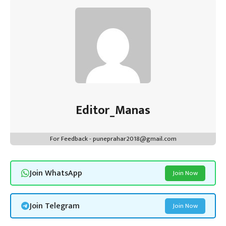
ok
p
t
n
m
p
Editor_Manas
For Feedback - puneprahar2018@gmail.com
Join WhatsApp
Join Now
Join Telegram
Join Now