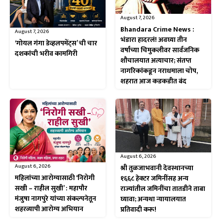
August 7, 2026
Bhandara Crime News :
August 7, 2026
भंडारा हादरलं! अवघ्या तीन
‘गोयल गंगा डेव्हलपमेंट्स’ ची चार
वर्षांच्या चिमुकलीवर सार्वजनिक
दशकांची भरीव कामगिरी
शौचालयात अत्याचार; संतप्त
नागरिकांकडून नराधमाला चोप,
शहरात आज कडकडीत बंद
August 6, 2026
August 6, 2026
श्री तुळजाभवानी देवस्थानच्या
महिलांच्या आरोग्यासाठी ‘निरोगी
१६६८ हेक्टर जमिनींसह अन्य
सखी – राहील सुखी’ : महापौर
राज्यांतील जमिनींचा तातडीने ताबा
मंजुषा नागपुरे यांच्या संकल्पनेतून
घ्यावा; अन्यथा न्यायालयात
शहरव्यापी आरोग्य अभियान
प्रतिवादी करू!