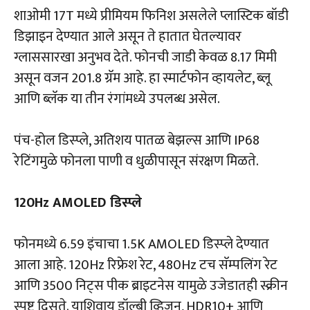
शाओमी 17T मध्ये प्रीमियम फिनिश असलेले प्लास्टिक बॉडी
डिझाइन देण्यात आले असून ते हातात घेतल्यावर
ग्लाससारखा अनुभव देते. फोनची जाडी केवळ 8.17 मिमी
असून वजन 201.8 ग्रॅम आहे. हा स्मार्टफोन व्हायलेट, ब्लू
आणि ब्लॅक या तीन रंगांमध्ये उपलब्ध असेल.
पंच-होल डिस्प्ले, अतिशय पातळ बेझल्स आणि IP68
रेटिंगमुळे फोनला पाणी व धुळीपासून संरक्षण मिळते.
120Hz AMOLED डिस्प्ले
फोनमध्ये 6.59 इंचाचा 1.5K AMOLED डिस्प्ले देण्यात
आला आहे. 120Hz रिफ्रेश रेट, 480Hz टच सॅम्पलिंग रेट
आणि 3500 निट्स पीक ब्राइटनेस यामुळे उजेडातही स्क्रीन
स्पष्ट दिसते. याशिवाय डॉल्बी व्हिजन, HDR10+ आणि