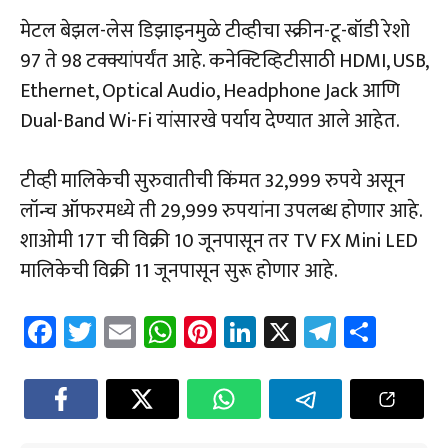
मेटल बेझल-लेस डिझाइनमुळे टीव्हीचा स्क्रीन-टू-बॉडी रेशो
97 ते 98 टक्क्यांपर्यंत आहे. कनेक्टिव्हिटीसाठी HDMI, USB,
Ethernet, Optical Audio, Headphone Jack आणि
Dual-Band Wi-Fi यांसारखे पर्याय देण्यात आले आहेत.
टीव्ही मालिकेची सुरुवातीची किंमत 32,999 रुपये असून
लॉन्च ऑफरमध्ये ती 29,999 रुपयांना उपलब्ध होणार आहे.
शाओमी 17T ची विक्री 10 जूनपासून तर TV FX Mini LED
मालिकेची विक्री 11 जूनपासून सुरू होणार आहे.
Fa
T
E
W
Pi
Li
X
Te
Sh
ce
wi
m
h
nt
nk
le
ar
b
tt
ail
at
er
e
gr
e
o
er
sA
es
dI
a