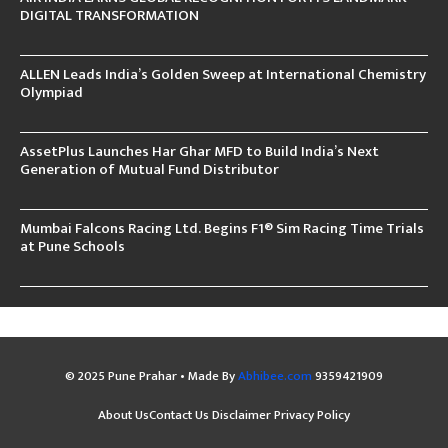
DIGITAL TRANSFORMATION
ALLEN Leads India’s Golden Sweep at International Chemistry
Olympiad
AssetPlus Launches Har Ghar MFD to Build India’s Next
Generation of Mutual Fund Distributor
Mumbai Falcons Racing Ltd. Begins F1® Sim Racing Time Trials
at Pune Schools
© 2025 Pune Prahar • Made By
Abhibee.com
9359421909
About Us
Contact Us
Disclaimer
Privacy Policy