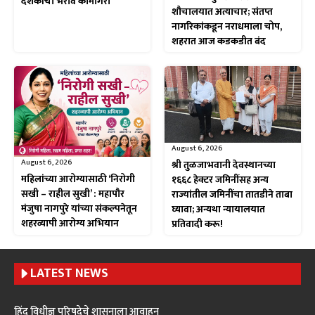
दशकांची भरीव कामगिरी
शौचालयात अत्याचार; संतप्त
नागरिकांकडून नराधमाला चोप,
शहरात आज कडकडीत बंद
August 6, 2026
August 6, 2026
श्री तुळजाभवानी देवस्थानच्या
महिलांच्या आरोग्यासाठी ‘निरोगी
१६६८ हेक्टर जमिनींसह अन्य
सखी – राहील सुखी’ : महापौर
राज्यांतील जमिनींचा तातडीने ताबा
मंजुषा नागपुरे यांच्या संकल्पनेतून
घ्यावा; अन्यथा न्यायालयात
शहरव्यापी आरोग्य अभियान
प्रतिवादी करू!
LATEST NEWS
हिंदु विधीज्ञ परिषदेचे शासनाला आवाहन