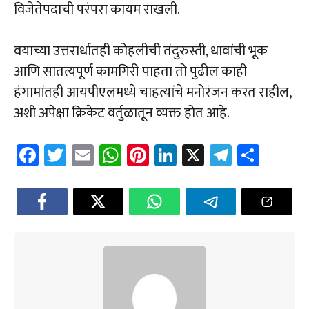
विजेतेपदाची परंपरा कायम राखली.
वयाच्या उत्तरार्धातही कोहलीची तंदुरुस्ती, धावांची भूक
आणि सातत्यपूर्ण कामगिरी पाहता तो पुढील काही
हंगामांतही आयपीएलमध्ये चाहत्यांचे मनोरंजन करत राहील,
अशी अपेक्षा क्रिकेट वर्तुळातून व्यक्त होत आहे.
Fa
T
E
W
Pi
Li
X
Te
Sh
ce
wi
m
h
nt
nk
le
ar
b
tt
ail
at
er
e
gr
e
o
er
sA
es
dI
a
ok
p
t
n
m
p