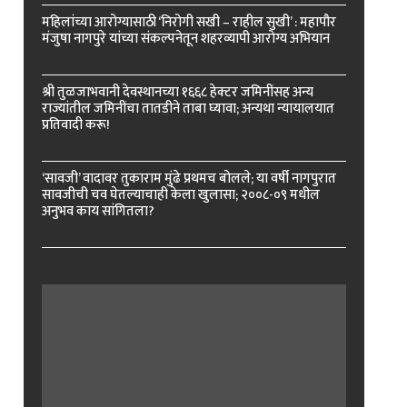
महिलांच्या आरोग्यासाठी ‘निरोगी सखी – राहील सुखी’ : महापौर
मंजुषा नागपुरे यांच्या संकल्पनेतून शहरव्यापी आरोग्य अभियान
श्री तुळजाभवानी देवस्थानच्या १६६८ हेक्टर जमिनींसह अन्य
राज्यांतील जमिनींचा तातडीने ताबा घ्यावा; अन्यथा न्यायालयात
प्रतिवादी करू!
‘सावजी’ वादावर तुकाराम मुंढे प्रथमच बोलले; या वर्षी नागपुरात
सावजीची चव घेतल्याचाही केला खुलासा; २००८-०९ मधील
अनुभव काय सांगितला?