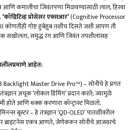
भास आणि कमालीचा जिवंतपणा मिळवण्यासाठी लाल, हिरवा
त.
‘कॉग्निटिव्ह प्रोसेसर एक्सआर’
(Cognitive Processor
II कोणतीही गोष्ट हुबेहूब तशीच दिसते जशी आपण ती
धिक सखोलता, समृद्ध रंग आणि जिवंत तपशीलांसह
 खालीलप्रमाणे आहेत:
RGB Backlight Master Drive Pro™) – सोनीचे हे प्रगत
त्रज्ञान अचूक ‘लोकल डिमिंग’ प्रदान करते; ज्यामुळे
ी होते आणि थक्क करणारा कॉन्ट्रास्ट मिळतो.
िनन्स बूस्टर – हे तंत्रज्ञान ‘QD-OLED’ पातळीवरील
रखर ब्राइटनेस एकत्र आणते, जेणेकरून सोनीचे आजवरचे