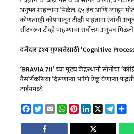
तंत्रज्ञानाचा ब्राइटनेस यांची सांगड घालते, जेणे
अनुभव ग्राहकांना मिळेल. ६५ इंच आणि त्याहून मोठ
कोणत्याही कोपऱ्यातून टीव्ही पाहताना रंगांची अचूक
सीटवरून टीव्ही पाहण्याचा सर्वोत्तम अनुभव मिळतो
दर्जेदार दृश्य गुणवत्तेसाठी
‘Cognitive Processor
‘BRAVIA 7II’
च्या मुख्य केंद्रस्थानी सोनीचा
‘
कॉग्
नैसर्गिकरित्या दिसणाऱ्या आणि ऐकू येणाऱ्या पद्धतीन
टाईममध्ये
Fa
T
E
W
Pi
Li
X
Te
S
ce
wi
m
h
nt
nk
le
a
b
tt
ail
at
er
e
gr
e