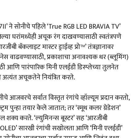
IA 7II’ ने सोनीचे पहिले ‘True RGB LED BRAVIA TV’
सलेल्या घरांमध्येही अचूक रंग दाखवण्यासाठी स्वतंत्रपणे
बी बॅकलाइट मास्टर ड्राईव्ह प्रो™’ तंत्रज्ञानावर
इटनेस वाढवण्यासाठी, प्रकाशाचा अनावश्यक थर (ब्लूमिंग)
 आणि पारंपारिक मिनी एलईडी डिस्प्लेच्या तुलनेत
अत्यंत अचूकतेने नियंत्रित करते.
ीचे आजवरचे सर्वात विस्तृत रंगांचे व्हॉल्यूम प्रदान करतो,
्ट्रम पुन्हा तयार केले जातात; तर ‘स्मूथ कलर ग्रेडेशन’
दल शक्य करते. ‘ल्युमिनन्स बूस्टर’ सह ‘आरजीबी
 ‘QD-OLED’ सारखी रंगांची सखोलता आणि ‘मिनी एलईडी’