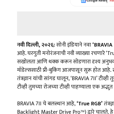
Google News
Fo
नवी दिल्ली, २०२६:
सोनी इंडियाने नवा
‘BRAVIA 
आहे. घरगुती मनोरंजनाची नवी व्याख्या रचणारे ‘True
सखोलता आणि थक्क करून सोडणारा दृश्य अनुभव त
मॉडेल्ससाठी प्री-बुकिंग आजपासून सुरू होत आहे. सोन
तंत्रज्ञान यांची सांगड घालून, ‘BRAVIA 7II’ टीव्ही तु
टीव्ही तुमच्या रोजच्या टीव्ही पाहण्याला एक अद
BRAVIA 7II चे बलस्थान आहे,
‘True RGB’
तंत्रज
Backlight Master Drive Pro™) द्वारे चालते. हे स