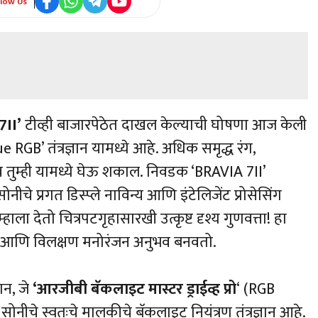
llow Us
7II’
टीव्ही बाजारपेठेत दाखल केल्याची घोषणा आज केली
 RGB’ तंत्रज्ञान यामध्ये आहे. अधिक समृद्ध रंग,
ुम्ही यामध्ये घेऊ शकाल. निवडक ‘BRAVIA 7II’
ीचे प्रगत डिस्प्ले नाविन्य आणि इंटेलिजेंट प्रोसेसिंग
म्हाला देतो चित्रपटगृहासारखी उत्कृष्ट दृश्य गुणवत्ता! हा
्भुत आणि विलक्षण मनोरंजन अनुभव बनवतो.
्ञान, जे
‘आरजीबी बॅकलाइट मास्टर ड्राईव्ह प्रो
‘ (RGB
ोनीचे स्वतःचे मालकीचे बॅकलाइट नियंत्रण तंत्रज्ञान आहे.