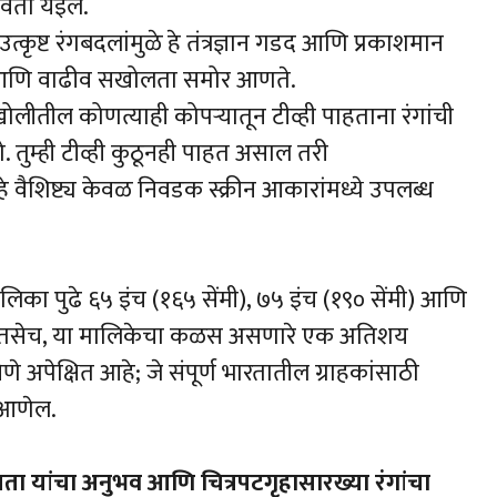
भवता येईल.
त्कृष्ट रंगबदलांमुळे हे तंत्रज्ञान गडद आणि प्रकाशमान
ावा आणि वाढीव सखोलता समोर आणते.
 खोलीतील कोणत्याही कोपऱ्यातून टीव्ही पाहताना रंगांची
तुम्ही टीव्ही कुठूनही पाहत असाल तरी
 वैशिष्ट्य केवळ निवडक स्क्रीन आकारांमध्ये उपलब्ध
लिका पुढे ६५ इंच (१६५ सेंमी), ७५ इंच (१९० सेंमी) आणि
असेल. तसेच, या मालिकेचा कळस असणारे एक अतिशय
े अपेक्षित आहे; जे संपूर्ण भारतातील ग्राहकांसाठी
त आणेल.
 यांचा अनुभव आणि चित्रपटगृहासारख्या रंगांचा