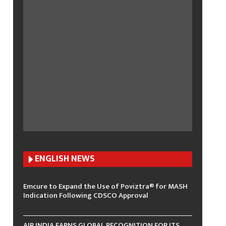
ENGLISH N
EWS
Emcure to Expand the Use of Poviztra® for MASH
Indication Following CDSCO Approval
AIR INDIA EARNS GLOBAL RECOGNITION FOR ITS