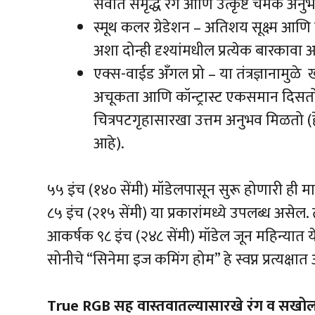
सर्वात समृद्ध रंग आणि उत्कृष्ट चमक अनु
स्मूथ कलर ग्रेडेशन – अतिशय सूक्ष्म आणि उ
अशा दोन्ही दृश्यांमधील प्रत्येक बारक
एक्स-वाईड अँगल प्रो – या तंत्रज्ञानामुळे
अचूकता आणि कॉन्ट्रास्ट एकसमान दिसतो. 
चित्रपटगृहासारखा उत्तम अनुभव मिळतो (हे
आहे).
५५ इंच (१४० सेंमी) मॉडेलपासून सुरू होणारी ही मा
८५ इंच (२१५ सेंमी) या प्रकारांमध्ये उपलब्ध 
आकर्षक ९८ इंच (२४८ सेंमी) मॉडेल जून महिन्यात येण
सोनीचे “सिनेमा इज कमिंग होम” हे स्वप्न प्रत्यक्षा
True RGB सह वास्तवातल्यासारखे रंग व सखोलता