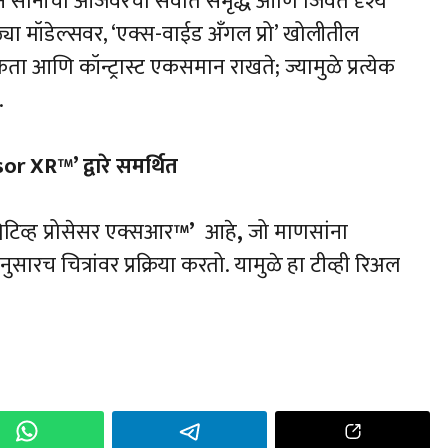
करून सोनीचा आजवरचा सर्वात समृद्ध आणि जिवंत दृश्य
्या मॉडेल्सवर, ‘एक्स-वाईड अँगल प्रो’ खोलीतील
ता आणि कॉन्ट्रास्ट एकसमान राखते; ज्यामुळे प्रत्येक
.
 XR™’ द्वारे समर्थित
निटिव्ह प्रोसेसर एक्सआर
™’
आहे
,
जो माणसांना
ुसारच चित्रांवर प्रक्रिया करतो. यामुळे हा टीव्ही रिअल
h
r