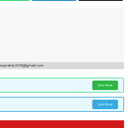
puneprahar2018@gmail.com
Join Now
Join Now