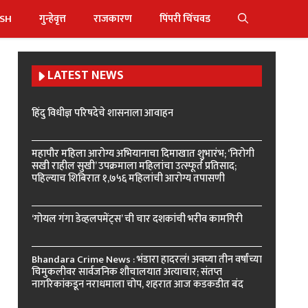
ISH
गुन्हेवृत्त
राजकारण
पिंपरी चिंचवड
LATEST NEWS
हिंदु विधीज्ञ परिषदेचे शासनाला आवाहन
महापौर महिला आरोग्य अभियानाचा दिमाखात शुभारंभ; ‘निरोगी
सखी राहील सुखी’ उपक्रमाला महिलांचा उत्स्फूर्त प्रतिसाद;
पहिल्याच शिबिरात १,७५६ महिलांची आरोग्य तपासणी
‘गोयल गंगा डेव्हलपमेंट्स’ ची चार दशकांची भरीव कामगिरी
Bhandara Crime News : भंडारा हादरलं! अवघ्या तीन वर्षांच्या
चिमुकलीवर सार्वजनिक शौचालयात अत्याचार; संतप्त
नागरिकांकडून नराधमाला चोप, शहरात आज कडकडीत बंद