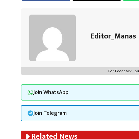
o
er
sA
es
dI
a
ok
p
t
n
m
p
Editor_Manas
For Feedback - 
Join WhatsApp
Join Telegram
Related News