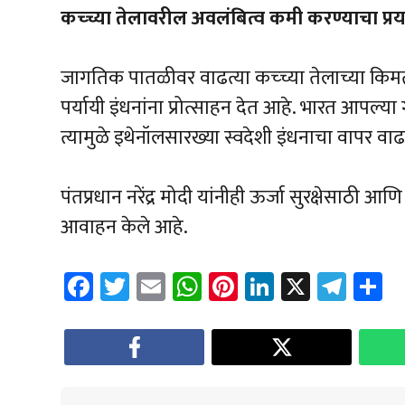
कच्च्या तेलावरील अवलंबित्व कमी करण्याचा प्रयत
जागतिक पातळीवर वाढत्या कच्च्या तेलाच्या किमत
पर्यायी इंधनांना प्रोत्साहन देत आहे. भारत आपल्य
त्यामुळे इथेनॉलसारख्या स्वदेशी इंधनाचा वापर 
पंतप्रधान नरेंद्र मोदी यांनीही ऊर्जा सुरक्षेसाठी आ
आवाहन केले आहे.
Fa
T
E
W
Pi
Li
X
Te
S
ce
wi
m
h
nt
nk
le
a
b
tt
ail
at
er
e
gr
e
o
er
sA
es
dI
a
ok
p
t
n
m