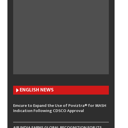
ENGLISH N
EWS
Emcure to Expand the Use of Poviztra® for MASH
Indication Following CDSCO Approval
AIR INDIA EARNS GLOBAL RECOGNITION FOR ITS