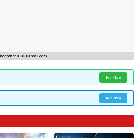
puneprahar2018@gmail.com
Join Now
Join Now