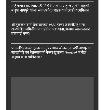
महिलांच्या आरोग्यासाठी ‘निरोगी सखी – राहील सुखी’ : महापौर
मंजुषा नागपुरे यांच्या संकल्पनेतून शहरव्यापी आरोग्य अभियान
श्री तुळजाभवानी देवस्थानच्या १६६८ हेक्टर जमिनींसह अन्य
राज्यांतील जमिनींचा तातडीने ताबा घ्यावा; अन्यथा न्यायालयात
प्रतिवादी करू!
‘सावजी’ वादावर तुकाराम मुंढे प्रथमच बोलले; या वर्षी नागपुरात
सावजीची चव घेतल्याचाही केला खुलासा; २००८-०९ मधील
अनुभव काय सांगितला?