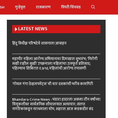
ISH
गुन्हेवृत्त
राजकारण
पिंपरी चिंचवड
LATEST NEWS
हिंदु विधीज्ञ परिषदेचे शासनाला आवाहन
महापौर महिला आरोग्य अभियानाचा दिमाखात शुभारंभ; ‘निरोगी
सखी राहील सुखी’ उपक्रमाला महिलांचा उत्स्फूर्त प्रतिसाद;
पहिल्याच शिबिरात १,७५६ महिलांची आरोग्य तपासणी
‘गोयल गंगा डेव्हलपमेंट्स’ ची चार दशकांची भरीव कामगिरी
Bhandara Crime News : भंडारा हादरलं! अवघ्या तीन वर्षांच्या
चिमुकलीवर सार्वजनिक शौचालयात अत्याचार; संतप्त
नागरिकांकडून नराधमाला चोप, शहरात आज कडकडीत बंद