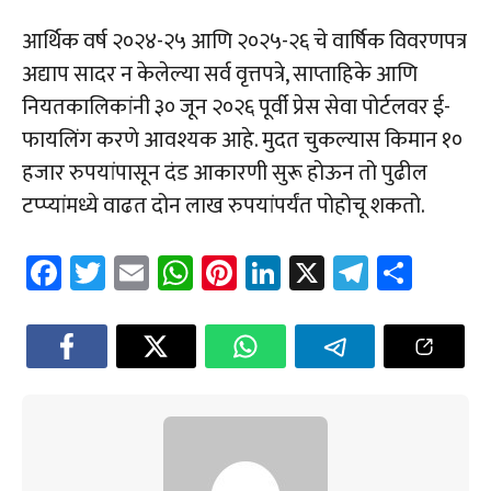
आर्थिक वर्ष २०२४-२५ आणि २०२५-२६ चे वार्षिक विवरणपत्र
अद्याप सादर न केलेल्या सर्व वृत्तपत्रे, साप्ताहिके आणि
नियतकालिकांनी ३० जून २०२६ पूर्वी प्रेस सेवा पोर्टलवर ई-
फायलिंग करणे आवश्यक आहे. मुदत चुकल्यास किमान १०
हजार रुपयांपासून दंड आकारणी सुरू होऊन तो पुढील
टप्प्यांमध्ये वाढत दोन लाख रुपयांपर्यंत पोहोचू शकतो.
Fa
T
E
W
Pi
Li
X
Te
Sh
ce
wi
m
h
nt
nk
le
ar
b
tt
ail
at
er
e
gr
e
o
er
sA
es
dI
a
ok
p
t
n
m
p