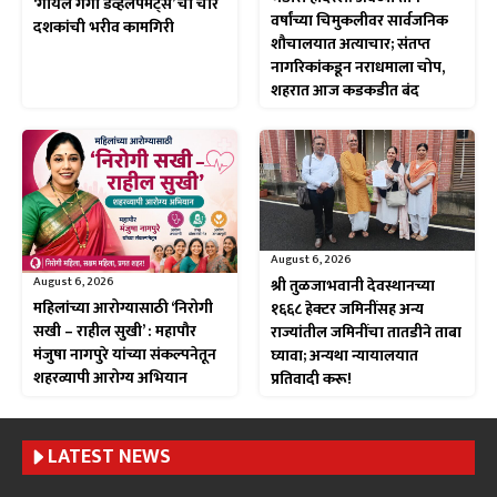
‘गोयल गंगा डेव्हलपमेंट्स’ ची चार
वर्षांच्या चिमुकलीवर सार्वजनिक
दशकांची भरीव कामगिरी
शौचालयात अत्याचार; संतप्त
नागरिकांकडून नराधमाला चोप,
शहरात आज कडकडीत बंद
August 6, 2026
August 6, 2026
श्री तुळजाभवानी देवस्थानच्या
महिलांच्या आरोग्यासाठी ‘निरोगी
१६६८ हेक्टर जमिनींसह अन्य
सखी – राहील सुखी’ : महापौर
राज्यांतील जमिनींचा तातडीने ताबा
मंजुषा नागपुरे यांच्या संकल्पनेतून
घ्यावा; अन्यथा न्यायालयात
शहरव्यापी आरोग्य अभियान
प्रतिवादी करू!
LATEST NEWS