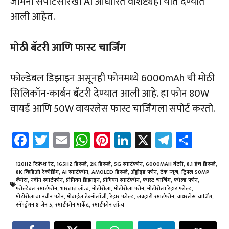
जेमिनी सपोर्टसारखी AI आधारित वैशिष्ट्येही यात देण्यात
आली आहेत.
मोठी बॅटरी आणि फास्ट चार्जिंग
फोल्डेबल डिझाइन असूनही फोनमध्ये 6000mAh ची मोठी
सिलिकॉन-कार्बन बॅटरी देण्यात आली आहे. हा फोन 80W
वायर्ड आणि 50W वायरलेस फास्ट चार्जिंगला सपोर्ट करतो.
Fa
T
E
W
Pi
Li
X
Te
Sh
ce
wi
m
h
nt
nk
le
ar
b
tt
ail
at
er
e
gr
e
120HZ रिफ्रेश रेट
,
165HZ डिस्प्ले
,
2K डिस्प्ले
,
5G स्मार्टफोन
,
6000MAH बॅटरी
,
8.1 इंच डिस्प्ले
,
8K व्हिडिओ रेकॉर्डिंग
,
AI स्मार्टफोन
,
AMOLED डिस्प्ले
,
अँड्रॉइड फोन
,
टेक न्यूज
,
ट्रिपल 50MP
o
er
sA
es
dI
a
कॅमेरा
,
नवीन स्मार्टफोन
,
प्रीमियम डिझाइन
,
प्रीमियम स्मार्टफोन
,
फास्ट चार्जिंग
,
फोल्ड फोन
,
फोल्डेबल स्मार्टफोन
,
भारतात लॉन्च
,
मोटोरोला
,
मोटोरोला फोन
,
मोटोरोला रेझर फोल्ड
,
ok
p
t
n
m
मोटोरोलाचा नवीन फोन
,
मोबाईल टेक्नॉलॉजी
,
रेझर फोल्ड
,
लक्झरी स्मार्टफोन
,
वायरलेस चार्जिंग
,
स्नॅपड्रॅगन 8 जेन 5
,
स्मार्टफोन मार्केट
,
स्मार्टफोन लॉन्च
p