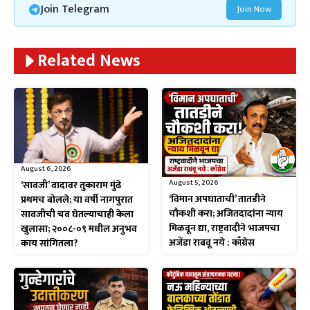
Join Telegram
Join Now
Related News
August 6, 2026
August 5, 2026
‘सावजी’ वादावर तुकाराम मुंढे
‘विमान अपघाताची’ तातडीने
प्रथमच बोलले; या वर्षी नागपुरात
चौकशी करा; अजितदादांना न्याय
सावजीची चव घेतल्याचाही केला
मिळवून द्या, राष्ट्रवादीने भाजपचा
खुलासा; २००८-०९ मधील अनुभव
अजेंडा राबवू नये : काँग्रेस
काय सांगितला?