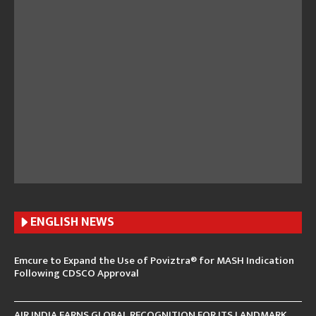
ENGLISH N
EWS
Emcure to Expand the Use of Poviztra® for MASH Indication
Following CDSCO Approval
AIR INDIA EARNS GLOBAL RECOGNITION FOR ITS LANDMARK