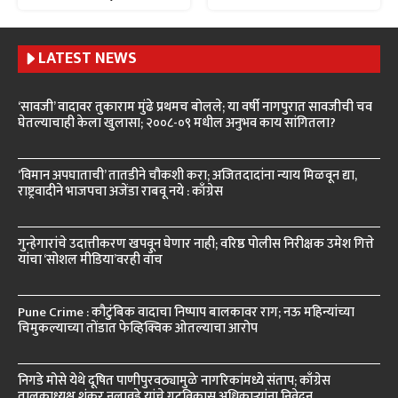
LATEST NEWS
‘सावजी’ वादावर तुकाराम मुंढे प्रथमच बोलले; या वर्षी नागपुरात सावजीची चव
घेतल्याचाही केला खुलासा; २००८-०९ मधील अनुभव काय सांगितला?
‘विमान अपघाताची’ तातडीने चौकशी करा; अजितदादांना न्याय मिळवून द्या,
राष्ट्रवादीने भाजपचा अजेंडा राबवू नये : काँग्रेस
गुन्हेगारांचे उदात्तीकरण खपवून घेणार नाही; वरिष्ठ पोलीस निरीक्षक उमेश गित्ते
यांचा ‘सोशल मीडिया’वरही वॉच
Pune Crime : कौटुंबिक वादाचा निष्पाप बालकावर राग; नऊ महिन्यांच्या
चिमुकल्याच्या तोंडात फेव्हिक्विक ओतल्याचा आरोप
निगडे मोसे येथे दूषित पाणीपुरवठ्यामुळे नागरिकांमध्ये संताप; काँग्रेस
तालुकाध्यक्ष शंकर नलावडे यांचे गटविकास अधिकाऱ्यांना निवेदन