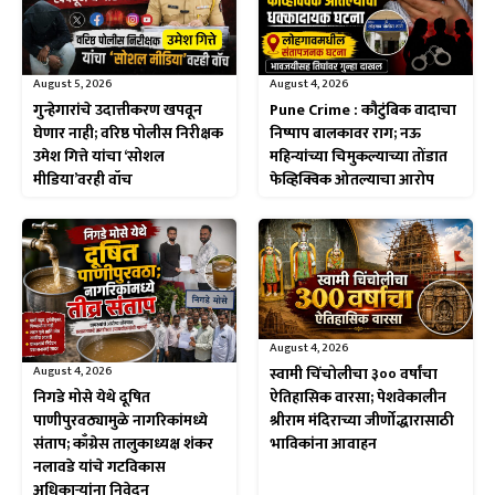
August 5, 2026
August 4, 2026
गुन्हेगारांचे उदात्तीकरण खपवून
Pune Crime : कौटुंबिक वादाचा
घेणार नाही; वरिष्ठ पोलीस निरीक्षक
निष्पाप बालकावर राग; नऊ
उमेश गित्ते यांचा ‘सोशल
महिन्यांच्या चिमुकल्याच्या तोंडात
मीडिया’वरही वॉच
फेव्हिक्विक ओतल्याचा आरोप
August 4, 2026
August 4, 2026
स्वामी चिंचोलीचा ३०० वर्षांचा
निगडे मोसे येथे दूषित
ऐतिहासिक वारसा; पेशवेकालीन
पाणीपुरवठ्यामुळे नागरिकांमध्ये
श्रीराम मंदिराच्या जीर्णोद्धारासाठी
संताप; काँग्रेस तालुकाध्यक्ष शंकर
भाविकांना आवाहन
नलावडे यांचे गटविकास
अधिकाऱ्यांना निवेदन