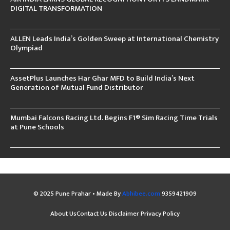
DIGITAL TRANSFORMATION
ALLEN Leads India’s Golden Sweep at International Chemistry
Olympiad
AssetPlus Launches Har Ghar MFD to Build India’s Next
Generation of Mutual Fund Distributor
Mumbai Falcons Racing Ltd. Begins F1® Sim Racing Time Trials
at Pune Schools
© 2025 Pune Prahar • Made By
Abhibee.com
9359421909
About Us
Contact Us
Disclaimer
Privacy Policy