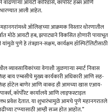
 वाढणाऱ्या आयटी कॉरिडॉर्स, कॉर्पोरेट हब्स आणि
न उभारण्यात आली आहेत.
ुख महानगरांमध्ये ऑलिव्हच्या आक्रमक विस्तार धोरणातील
सर्वात मोठे आयटी हब, झपाट्याने विकसित होणारी पायाभूत
ुळे पुणे हे तंत्रज्ञान-सक्षम, कार्यक्षम हॉस्पिटॅलिटीसाठी
येथील व्यावसायिकांच्या वेगाशी जुळणाऱ्या स्मार्ट निवास
िव्ह बाय एम्बसीचे मुख्य कार्यकारी अधिकारी आणि सह-
लिव्ह हॉटेल बाणेर आणि वाकड ही आमच्या खास एआय-
्क्स, कॉर्पोरेट कार्यालये आणि लाइफस्टाइल
 प्रवेश देतात. या शुभारंभामुळे आमचे पुणे महानगरातले
ढीच्या टप्प्यासाठी आम्ही सज्ज होत आहोत.”