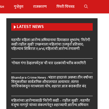
ISH
गुन्हेवृत्त
राजकारण
पिंपरी चिंचवड
LATEST NEWS
महापौर महिला आरोग्य अभियानाचा दिमाखात शुभारंभ; ‘निरोगी
सखी राहील सुखी’ उपक्रमाला महिलांचा उत्स्फूर्त प्रतिसाद;
पहिल्याच शिबिरात १,७५६ महिलांची आरोग्य तपासणी
‘गोयल गंगा डेव्हलपमेंट्स’ ची चार दशकांची भरीव कामगिरी
Bhandara Crime News : भंडारा हादरलं! अवघ्या तीन वर्षांच्या
चिमुकलीवर सार्वजनिक शौचालयात अत्याचार; संतप्त
नागरिकांकडून नराधमाला चोप, शहरात आज कडकडीत बंद
महिलांच्या आरोग्यासाठी ‘निरोगी सखी – राहील सुखी’ : महापौर
मंजुषा नागपुरे यांच्या संकल्पनेतून शहरव्यापी आरोग्य अभियान