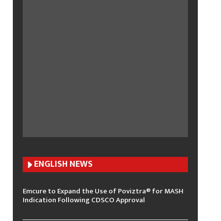
ENGLISH N
EWS
Emcure to Expand the Use of Poviztra® for MASH
Indication Following CDSCO Approval