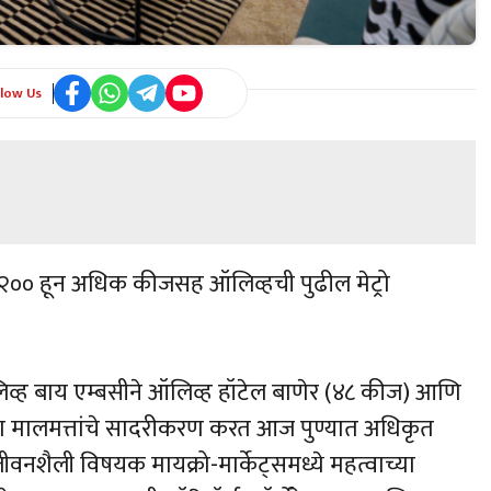
llow Us
 १२०० हून अधिक कीजसह ऑलिव्हची पुढील मेट्रो
ँड ऑलिव्ह बाय एम्बसीने ऑलिव्ह हॉटेल बाणेर (४८ कीज) आणि
्या मालमत्तांचे सादरीकरण करत आज पुण्यात अधिकृत
जीवनशैली विषयक मायक्रो-मार्केट्समध्ये महत्वाच्या