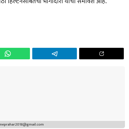
ाठी हिल्टनसोबतची भागीदारी यांचा समावेश आहे.
h
r
puneprahar2018@gmail.com