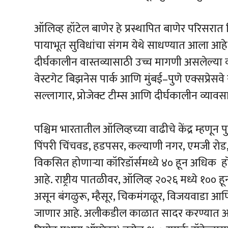
ऑलिव्ह हॉटेल बाणेर हे प्रस्थापित बाणेर परिसरा
पायाभूत सुविधांचा संगम येथे साधण्यात आला आहे
दीर्घकालीन वास्तव्यासाठी उच्च मागणी असलेल्य
वेस्टगेट बिझनेस पार्क आणि मुंबई–पुणे एक्सप्रेस
सल्लागार, प्रोजेक्ट टीम्स आणि दीर्घकालीन व्यावस
पश्चिम भारतातील ऑलिव्हच्या वाढीचे केंद्र म्हणून 
पिंपरी चिंचवड, हडपसर, कल्याणी नगर, एमजी रोड,
विकसित होणाऱ्या कॉरिडॉर्समध्ये ४० हून अधिक ह
आहे. राष्ट्रीय पातळीवर, ऑलिव्ह २०२६ मध्ये १०० 
असून बंगळुरू, म्हैसूर, चिकमंगळूर, विजयवाडा आण
जाणार आहे. अलीकडील काळात सादर करण्यात आलेल