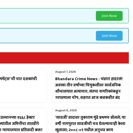
Join Now
Join Now
August 7, 2026
पमेंट्स’ ची चार दशकांची
Bhandara Crime News : भंडारा हादरलं!
अवघ्या तीन वर्षांच्या चिमुकलीवर सार्वजनिक
शौचालयात अत्याचार; संतप्त नागरिकांकडून
नराधमाला चोप, शहरात आज कडकडीत बंद
August 6, 2026
ेवस्थानच्या १६६८ हेक्टर
‘सावजी’ वादावर तुकाराम मुंढे प्रथमच बोलले; या
ज्यांतील जमिनींचा तातडीने
वर्षी नागपुरात सावजीची चव घेतल्याचाही केला
था न्यायालयात प्रतिवादी करू!
खुलासा; २००८-०९ मधील अनुभव काय