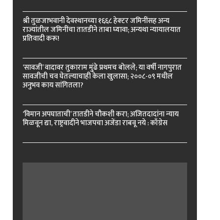
श्री तुळजाभवानी देवस्थानच्या १६६८ हेक्टर जमिनींसह अन्य
राज्यांतील जमिनींचा तातडीने ताबा घ्यावा; अन्यथा न्यायालयात
प्रतिवादी करू!
‘सावजी’ वादावर तुकाराम मुंढे प्रथमच बोलले; या वर्षी नागपुरात
सावजीची चव घेतल्याचाही केला खुलासा; २००८-०९ मधील
अनुभव काय सांगितला?
‘विमान अपघाताची’ तातडीने चौकशी करा; अजितदादांना न्याय
मिळवून द्या, राष्ट्रवादीने भाजपचा अजेंडा राबवू नये : काँग्रेस