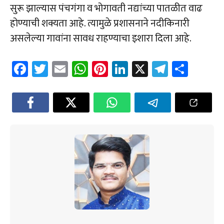
सुरू झाल्यास पंचगंगा व भोगावती नद्यांच्या पातळीत वाढ
होण्याची शक्यता आहे. त्यामुळे प्रशासनाने नदीकिनारी
असलेल्या गावांना सावध राहण्याचा इशारा दिला आहे.
Fa
T
E
W
Pi
Li
X
Te
Sh
ce
wi
m
h
nt
nk
le
ar
b
tt
ail
at
er
e
gr
e
o
er
sA
es
dI
a
ok
p
t
n
m
p