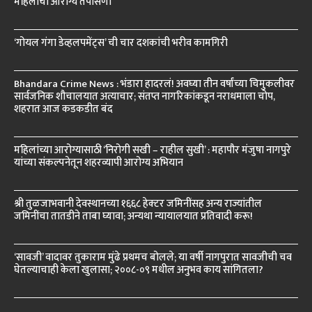
महिलांची आरोग्य तपासणी
‘गोयल गंगा डेव्हलपमेंट्स’ ची चार दशकांची भरीव कामगिरी
Bhandara Crime News : भंडारा हादरलं! अवघ्या तीन वर्षांच्या चिमुकलीवर
सार्वजनिक शौचालयात अत्याचार; संतप्त नागरिकांकडून नराधमाला चोप,
शहरात आज कडकडीत बंद
महिलांच्या आरोग्यासाठी ‘निरोगी सखी – राहील सुखी’ : महापौर मंजुषा नागपुरे
यांच्या संकल्पनेतून शहरव्यापी आरोग्य अभियान
श्री तुळजाभवानी देवस्थानच्या १६६८ हेक्टर जमिनींसह अन्य राज्यांतील
जमिनींचा तातडीने ताबा घ्यावा; अन्यथा न्यायालयात प्रतिवादी करू!
‘सावजी’ वादावर तुकाराम मुंढे प्रथमच बोलले; या वर्षी नागपुरात सावजीची चव
घेतल्याचाही केला खुलासा; २००८-०९ मधील अनुभव काय सांगितला?