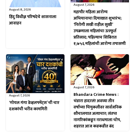
August 7, 2026
August 8, 2026
महापौर महिला आरोग्य
हिंदु विधीज्ञ परिषदेचे शासनाला
अभियानाचा दिमाखात शुभारंभ;
आवाहन
‘निरोगी सखी राहील सुखी’
उपक्रमाला महिलांचा उत्स्फूर्त
प्रतिसाद; पहिल्याच शिबिरात
१,७५६ महिलांची आरोग्य तपासणी
August 7, 2026
Bhandara Crime News :
August 7, 2026
भंडारा हादरलं! अवघ्या तीन
‘गोयल गंगा डेव्हलपमेंट्स’ ची चार
वर्षांच्या चिमुकलीवर सार्वजनिक
दशकांची भरीव कामगिरी
शौचालयात अत्याचार; संतप्त
नागरिकांकडून नराधमाला चोप,
शहरात आज कडकडीत बंद