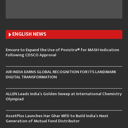
ENGLISH N
EWS
Emcure to Expand the Use of Poviztra® for MASH Indication
Following CDSCO Approval
AIR INDIA EARNS GLOBAL RECOGNITION FOR ITS LANDMARK
DIGITAL TRANSFORMATION
ALLEN Leads India’s Golden Sweep at International Chemistry
Olympiad
AssetPlus Launches Har Ghar MFD to Build India’s Next
Generation of Mutual Fund Distributor