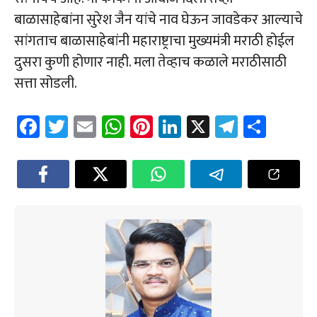
बाळासाहेबांना सुरेश जैन यांचे नाव घेऊन जावडेकर आल्याचे
सांगताच बाळासाहेबांनी महाराष्ट्राचा मुख्यमंत्री मराठी होईल
दुसरा कुणी होणार नाही. मला तेव्हाच कळाले मराठीसाठी
सत्ता सोडली.
Fa
T
E
W
Pi
Li
X
Te
Sh
ce
wi
m
h
nt
nk
le
ar
b
tt
ail
at
er
e
gr
e
o
er
sA
es
dI
a
ok
p
t
n
m
p