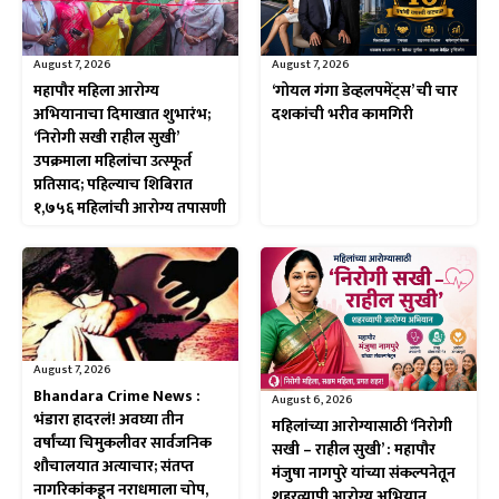
August 7, 2026
August 7, 2026
महापौर महिला आरोग्य
‘गोयल गंगा डेव्हलपमेंट्स’ ची चार
अभियानाचा दिमाखात शुभारंभ;
दशकांची भरीव कामगिरी
‘निरोगी सखी राहील सुखी’
उपक्रमाला महिलांचा उत्स्फूर्त
प्रतिसाद; पहिल्याच शिबिरात
१,७५६ महिलांची आरोग्य तपासणी
August 7, 2026
Bhandara Crime News :
August 6, 2026
भंडारा हादरलं! अवघ्या तीन
महिलांच्या आरोग्यासाठी ‘निरोगी
वर्षांच्या चिमुकलीवर सार्वजनिक
सखी – राहील सुखी’ : महापौर
शौचालयात अत्याचार; संतप्त
मंजुषा नागपुरे यांच्या संकल्पनेतून
नागरिकांकडून नराधमाला चोप,
शहरव्यापी आरोग्य अभियान