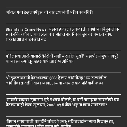
‘गोयल गंगा डेव्हलपमेंट्स’ ची चार दशकांची भरीव कामगिरी
Bhandara Crime News : भंडारा हादरलं! अवघ्या तीन वर्षांच्या चिमुकलीवर
सार्वजनिक शौचालयात अत्याचार; संतप्त नागरिकांकडून नराधमाला चोप,
शहरात आज कडकडीत बंद
महिलांच्या आरोग्यासाठी ‘निरोगी सखी – राहील सुखी’ : महापौर मंजुषा नागपुरे
यांच्या संकल्पनेतून शहरव्यापी आरोग्य अभियान
श्री तुळजाभवानी देवस्थानच्या १६६८ हेक्टर जमिनींसह अन्य राज्यांतील
जमिनींचा तातडीने ताबा घ्यावा; अन्यथा न्यायालयात प्रतिवादी करू!
‘सावजी’ वादावर तुकाराम मुंढे प्रथमच बोलले; या वर्षी नागपुरात सावजीची चव
घेतल्याचाही केला खुलासा; २००८-०९ मधील अनुभव काय सांगितला?
‘विमान अपघाताची’ तातडीने चौकशी करा; अजितदादांना न्याय मिळवून द्या,
राष्ट्रवादीने भाजपचा अजेंडा राबवू नये : काँग्रेस