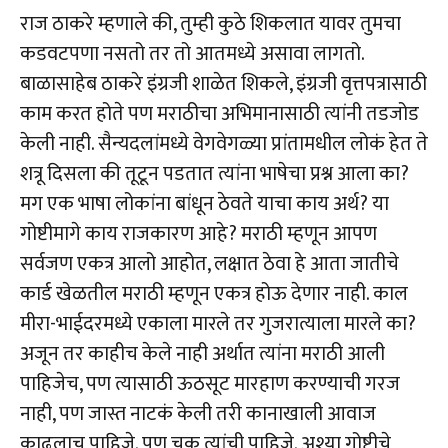
राज ठाकरे म्हणाले की, तुम्ही कुठे शिकलात यावर तुमचा
कडवटपणा नसतो तर तो आतमध्ये असावा लागतो.
बाळासाहेब ठाकरे इंग्रजी शाळेत शिकले, इंग्रजी वृत्तपत्रासाठी
काम करत होते पण मराठीचा अभिमानासाठी त्यांनी तडजोड
केली नाही. सैन्यदलांमध्ये वेगवेगळ्या प्रांतामधील लोकं हेत ते
शत्रू दिसला की तूटून पडतात त्यांना भाषेचा प्रश्न आला का?
मग एक भाषा लोकांना बांधून ठेवते याचा काय अर्थ? या
गोष्टीमागे काय राजकारण आहे? मराठी म्हणून आपण
सर्वजण एकत्र आलो आहोत, लक्षात ठेवा हे आता जातीचे
कार्ड खेळतील मराठी म्हणून एकत्र होऊ देणार नाही. काल
मीरा-भाईदरमध्ये एकाला मारले तर गुजरात्याला मारले का?
अजून तर काहीच केले नाही अर्थात त्यांना मराठी आली
पाहिजेच, पण त्यासाठी ऊठसूट मारहाण करण्याची गरज
नाही, पण जास्त नाटकं केली तरी कानाखाली आवाज
काढलाच पाहिजे. पण चूक त्यांची पाहिजे. अश्या गोष्टीचे