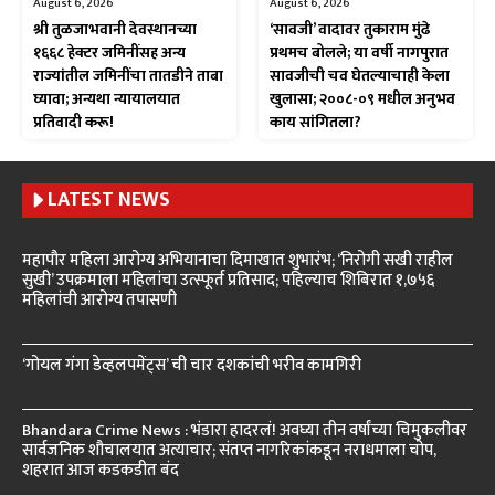
August 6, 2026
August 6, 2026
श्री तुळजाभवानी देवस्थानच्या
‘सावजी’ वादावर तुकाराम मुंढे
१६६८ हेक्टर जमिनींसह अन्य
प्रथमच बोलले; या वर्षी नागपुरात
राज्यांतील जमिनींचा तातडीने ताबा
सावजीची चव घेतल्याचाही केला
घ्यावा; अन्यथा न्यायालयात
खुलासा; २००८-०९ मधील अनुभव
प्रतिवादी करू!
काय सांगितला?
LATEST NEWS
महापौर महिला आरोग्य अभियानाचा दिमाखात शुभारंभ; ‘निरोगी सखी राहील
सुखी’ उपक्रमाला महिलांचा उत्स्फूर्त प्रतिसाद; पहिल्याच शिबिरात १,७५६
महिलांची आरोग्य तपासणी
‘गोयल गंगा डेव्हलपमेंट्स’ ची चार दशकांची भरीव कामगिरी
Bhandara Crime News : भंडारा हादरलं! अवघ्या तीन वर्षांच्या चिमुकलीवर
सार्वजनिक शौचालयात अत्याचार; संतप्त नागरिकांकडून नराधमाला चोप,
शहरात आज कडकडीत बंद