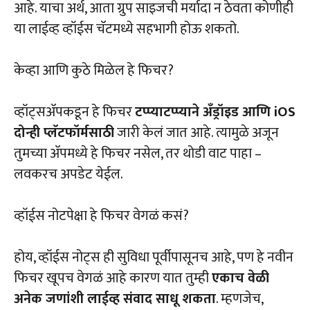
आहे. याचा अर्थ, आता ग्रुप साइजची मर्यादा न ठेवता कोणीही
या लाईव्ह व्हॉईस चॅटमध्ये सहभागी होऊ शकतो.
केव्हा आणि कुठे मिळेल हे फिचर?
व्हॉट्सअ‍ॅपकडून हे फिचर
टप्प्याटप्प्याने अँड्रॉइड आणि iOS
दोन्ही प्लॅटफॉर्मसाठी
जारी केलं जात आहे. त्यामुळे अजून
तुमच्या अ‍ॅपमध्ये हे फिचर नसेल, तर थोडी वाट पाहा –
लवकरच अपडेट येईल.
व्हॉईस नोटपेक्षा हे फिचर वेगळं कसं?
होय, व्हॉईस नोट्स ही सुविधा पूर्वीपासूनच आहे, पण हे नवीन
फिचर खूपच वेगळं आहे कारण यात तुम्ही
एकाच वेळी
अनेक जणांशी लाईव्ह संवाद साधू शकता
. म्हणजेच,