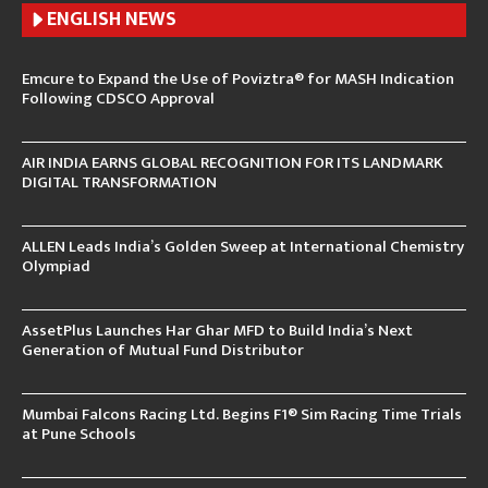
ENGLISH N
EWS
Emcure to Expand the Use of Poviztra® for MASH Indication
Following CDSCO Approval
AIR INDIA EARNS GLOBAL RECOGNITION FOR ITS LANDMARK
DIGITAL TRANSFORMATION
ALLEN Leads India’s Golden Sweep at International Chemistry
Olympiad
AssetPlus Launches Har Ghar MFD to Build India’s Next
Generation of Mutual Fund Distributor
Mumbai Falcons Racing Ltd. Begins F1® Sim Racing Time Trials
at Pune Schools