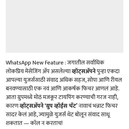
WhatsApp New Feature : जगातील सर्वाधिक
लोकप्रिय मेसेजिंग अ‍ॅप असलेल्या
व्हॉट्सअ‍ॅपने
पुन्हा एकदा
आपल्या युजर्ससाठी संवाद अधिक सहज, सोपा आणि रीयल
बनवण्यासाठी एक नवं आणि आकर्षक फिचर आणलं आहे.
आता ग्रुपमध्ये मोठं मजकूर टायपिंग करण्याची गरज नाही,
कारण
व्हॉट्सअ‍ॅपने ‘ग्रुप व्हॉईस चॅट’
नावाचं भन्नाट फिचर
सादर केलं आहे, ज्यामुळे युजर्स थेट बोलून संवाद साधू
शकतात — कॉल न करताच!