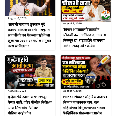
August 6, 2026
August 5, 2026
‘सावजी’ वादावर तुकाराम मुंढे
‘विमान अपघाताची’ तातडीने
प्रथमच बोलले; या वर्षी नागपुरात
चौकशी करा; अजितदादांना न्याय
सावजीची चव घेतल्याचाही केला
मिळवून द्या, राष्ट्रवादीने भाजपचा
खुलासा; २००८-०९ मधील अनुभव
अजेंडा राबवू नये : काँग्रेस
काय सांगितला?
August 5, 2026
August 4, 2026
गुन्हेगारांचे उदात्तीकरण खपवून
Pune Crime : कौटुंबिक वादाचा
घेणार नाही; वरिष्ठ पोलीस निरीक्षक
निष्पाप बालकावर राग; नऊ
उमेश गित्ते यांचा ‘सोशल
महिन्यांच्या चिमुकल्याच्या तोंडात
मीडिया’वरही वॉच
फेव्हिक्विक ओतल्याचा आरोप