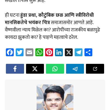
सखोल तपास सुरू आहे.
ही घटना
हुंडा प्रथा, कौटुंबिक छळ आणि स्त्रीविरोधी
मानसिकतेचे भयंकर चित्र
समाजासमोर आणते आहे.
वैष्णवीला न्याय मिळेल का? आरोपींच्या राजकीय बळापुढे
कायदा झुकतो का? हे पाहणे महत्वाचे ठरेल.
Fa
T
E
W
Pi
Li
X
Te
Sh
ce
wi
m
h
nt
nk
le
ar
b
tt
ail
at
er
e
gr
e
o
er
sA
es
dI
a
ok
p
t
n
m
p