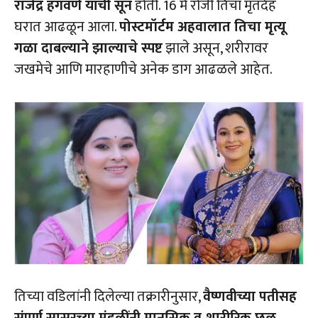
राजेंद्र हगवणे यांची सून
होती. 16 मे रोजी तिचा मृतदेह
घरात आढळून आला.
पोस्टमॉर्टम अहवालात तिचा मृत्यू
गळा दाबल्याने झाल्याचे स्पष्ट
झाले असून, शरीरावर
जखमेचे आणि मारहाणीचे अनेक डाग आढळले आहेत.
तिच्या वडिलांनी दिलेल्या तक्रारीनुसार,
वैष्णवीच्या पतीसह
संपूर्ण सासरच्या मंडळींनी मानसिक व शारीरिक छळ