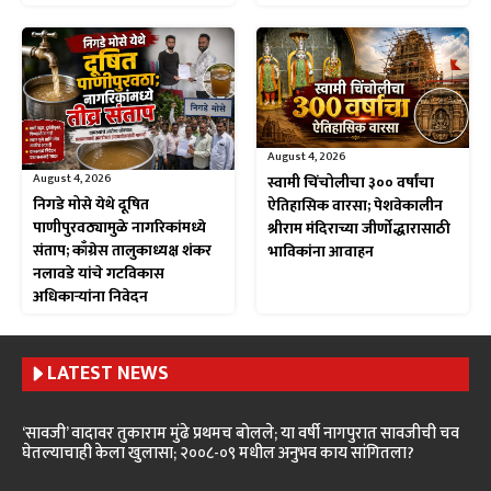
August 4, 2026
August 4, 2026
स्वामी चिंचोलीचा ३०० वर्षांचा
निगडे मोसे येथे दूषित
ऐतिहासिक वारसा; पेशवेकालीन
पाणीपुरवठ्यामुळे नागरिकांमध्ये
श्रीराम मंदिराच्या जीर्णोद्धारासाठी
संताप; काँग्रेस तालुकाध्यक्ष शंकर
भाविकांना आवाहन
नलावडे यांचे गटविकास
अधिकाऱ्यांना निवेदन
LATEST NEWS
‘सावजी’ वादावर तुकाराम मुंढे प्रथमच बोलले; या वर्षी नागपुरात सावजीची चव
घेतल्याचाही केला खुलासा; २००८-०९ मधील अनुभव काय सांगितला?