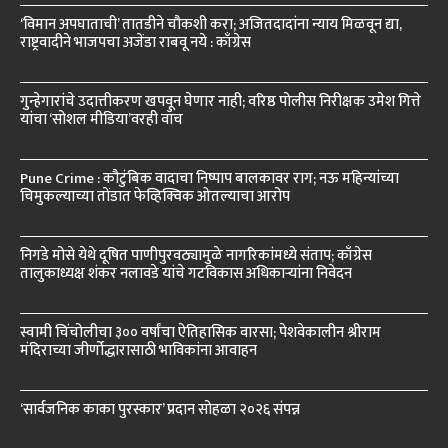
‘विमान अपघाताची’ तातडीने चौकशी करा; अजितदादांना न्याय मिळवून द्या,
राष्ट्रवादीने भाजपचा अजेंडा राबवू नये : काँग्रेस
गुन्हेगारांचे उदात्तीकरण खपवून घेणार नाही; वरिष्ठ पोलीस निरीक्षक उमेश गित्ते
यांचा ‘सोशल मीडिया’वरही वॉच
Pune Crime : कौटुंबिक वादाचा निष्पाप बालकावर राग; नऊ महिन्यांच्या
चिमुकल्याच्या तोंडात फेव्हिक्विक ओतल्याचा आरोप
निगडे मोसे येथे दूषित पाणीपुरवठ्यामुळे नागरिकांमध्ये संताप; काँग्रेस
तालुकाध्यक्ष शंकर नलावडे यांचे गटविकास अधिकाऱ्यांना निवेदन
स्वामी चिंचोलीचा ३०० वर्षांचा ऐतिहासिक वारसा; पेशवेकालीन श्रीराम
मंदिराच्या जीर्णोद्धारासाठी भाविकांना आवाहन
‘सार्वजनिक काका पुरस्कार’ प्रदान सोहळा २०२६ संपन्न