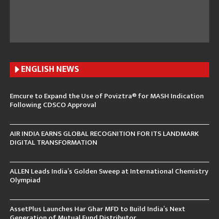
ENGLISH N
EWS
Emcure to Expand the Use of Poviztra® for MASH Indication
Following CDSCO Approval
AIR INDIA EARNS GLOBAL RECOGNITION FOR ITS LANDMARK
DIGITAL TRANSFORMATION
ALLEN Leads India’s Golden Sweep at International Chemistry
Olympiad
AssetPlus Launches Har Ghar MFD to Build India’s Next
Generation of Mutual Fund Distributor