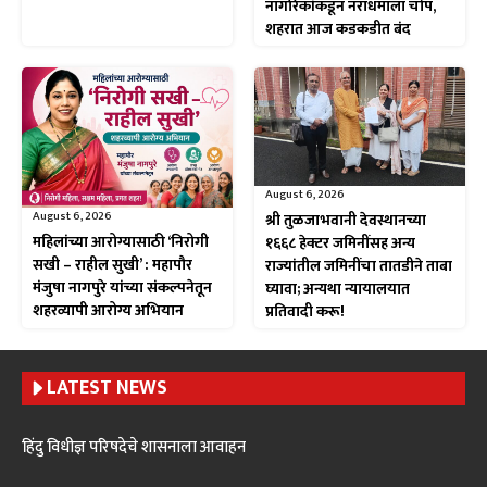
नागरिकांकडून नराधमाला चोप,
शहरात आज कडकडीत बंद
August 6, 2026
August 6, 2026
श्री तुळजाभवानी देवस्थानच्या
महिलांच्या आरोग्यासाठी ‘निरोगी
१६६८ हेक्टर जमिनींसह अन्य
सखी – राहील सुखी’ : महापौर
राज्यांतील जमिनींचा तातडीने ताबा
मंजुषा नागपुरे यांच्या संकल्पनेतून
घ्यावा; अन्यथा न्यायालयात
शहरव्यापी आरोग्य अभियान
प्रतिवादी करू!
LATEST NEWS
हिंदु विधीज्ञ परिषदेचे शासनाला आवाहन