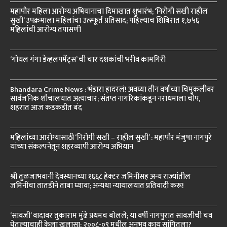
महापौर महिला आरोग्य अभियानाचा दिमाखात शुभारंभ; ‘निरोगी सखी राहील
सुखी’ उपक्रमाला महिलांचा उत्स्फूर्त प्रतिसाद; पहिल्याच शिबिरात १,७५६
महिलांची आरोग्य तपासणी
‘गोयल गंगा डेव्हलपमेंट्स’ ची चार दशकांची भरीव कामगिरी
Bhandara Crime News : भंडारा हादरलं! अवघ्या तीन वर्षांच्या चिमुकलीवर
सार्वजनिक शौचालयात अत्याचार; संतप्त नागरिकांकडून नराधमाला चोप,
शहरात आज कडकडीत बंद
महिलांच्या आरोग्यासाठी ‘निरोगी सखी – राहील सुखी’ : महापौर मंजुषा नागपुरे
यांच्या संकल्पनेतून शहरव्यापी आरोग्य अभियान
श्री तुळजाभवानी देवस्थानच्या १६६८ हेक्टर जमिनींसह अन्य राज्यांतील
जमिनींचा तातडीने ताबा घ्यावा; अन्यथा न्यायालयात प्रतिवादी करू!
‘सावजी’ वादावर तुकाराम मुंढे प्रथमच बोलले; या वर्षी नागपुरात सावजीची चव
घेतल्याचाही केला खुलासा; २००८-०९ मधील अनुभव काय सांगितला?