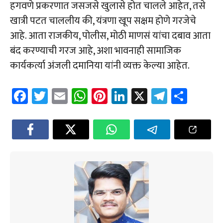
हगवणे प्रकरणात जसजसे खुलासे होत चालले आहेत, तसे
खात्री पटत चाललीय की, यंत्रणा खूप सक्षम होणे गरजेचे
आहे. आता राजकीय, पोलीस, मोठी माणसं यांचा दबाव आता
बंद करण्याची गरज आहे, अशा भावनाही सामाजिक
कार्यकर्त्या अंजली दमानिया यांनी व्यक्त केल्या आहेत.
Fa
T
E
W
Pi
Li
X
Te
Sh
ce
wi
m
h
nt
nk
le
ar
b
tt
ail
at
er
e
gr
e
o
er
sA
es
dI
a
ok
p
t
n
m
p