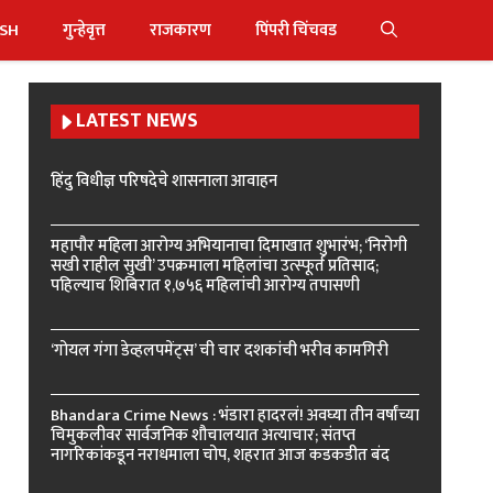
ISH
गुन्हेवृत्त
राजकारण
पिंपरी चिंचवड
LATEST NEWS
हिंदु विधीज्ञ परिषदेचे शासनाला आवाहन
महापौर महिला आरोग्य अभियानाचा दिमाखात शुभारंभ; ‘निरोगी
सखी राहील सुखी’ उपक्रमाला महिलांचा उत्स्फूर्त प्रतिसाद;
पहिल्याच शिबिरात १,७५६ महिलांची आरोग्य तपासणी
‘गोयल गंगा डेव्हलपमेंट्स’ ची चार दशकांची भरीव कामगिरी
Bhandara Crime News : भंडारा हादरलं! अवघ्या तीन वर्षांच्या
चिमुकलीवर सार्वजनिक शौचालयात अत्याचार; संतप्त
नागरिकांकडून नराधमाला चोप, शहरात आज कडकडीत बंद