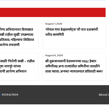
August 7, 2026
रोग्य अभियानाचा दिमाखात
‘गोयल गंगा डेव्हलपमेंट्स’ ची चार दशकांची
 सखी राहील सुखी’ उपक्रमाला
भरीव कामगिरी
त प्रतिसाद; पहिल्याच शिबिरात
 आरोग्य तपासणी
August 6, 2026
यासाठी ‘निरोगी सखी – राहील
श्री तुळजाभवानी देवस्थानच्या १६६८ हेक्टर
षा नागपुरे यांच्या
जमिनींसह अन्य राज्यांतील जमिनींचा तातडीने
्यापी आरोग्य अभियान
ताबा घ्यावा; अन्यथा न्यायालयात प्रतिवादी करू!
m
9359421909
About 