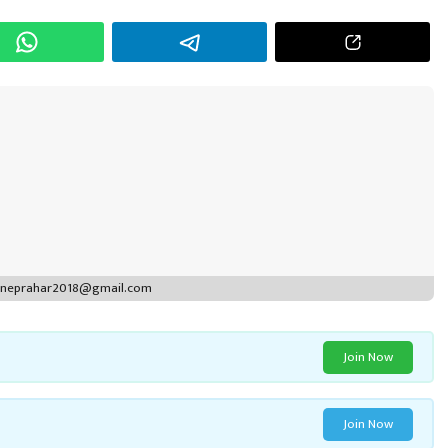
r
puneprahar2018@gmail.com
Join Now
Join Now