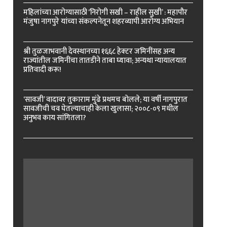
महिलांच्या आरोग्यासाठी ‘निरोगी सखी – राहील सुखी’ : महापौर
मंजुषा नागपुरे यांच्या संकल्पनेतून शहरव्यापी आरोग्य अभियान
श्री तुळजाभवानी देवस्थानच्या १६६८ हेक्टर जमिनींसह अन्य
राज्यांतील जमिनींचा तातडीने ताबा घ्यावा; अन्यथा न्यायालयात
प्रतिवादी करू!
‘सावजी’ वादावर तुकाराम मुंढे प्रथमच बोलले; या वर्षी नागपुरात
सावजीची चव घेतल्याचाही केला खुलासा; २००८-०९ मधील
अनुभव काय सांगितला?