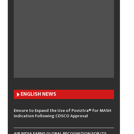
ENGLISH N
EWS
Emcure to Expand the Use of Poviztra® for MASH
Indication Following CDSCO Approval
AIR INDIA EARNS GLOBAL RECOGNITION FOR ITS