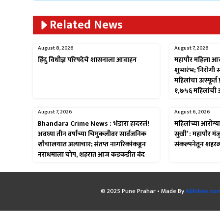
Related News
August 8, 2026
August 7, 2026
हिंदु विधीज्ञ परिषदेचे शासनाला आवाहन
महापौर महिला आ
शुभारंभ; ‘निरोगी
महिलांचा उत्स्फूर्
१,७५६ महिलांची
August 7, 2026
August 6, 2026
Bhandara Crime News : भंडारा हादरलं!
महिलांच्या आरोग्
अवघ्या तीन वर्षांच्या चिमुकलीवर सार्वजनिक
सुखी’ : महापौर मंजु
शौचालयात अत्याचार; संतप्त नागरिकांकडून
संकल्पनेतून शहरव
नराधमाला चोप, शहरात आज कडकडीत बंद
© 2025 Pune Prahar • Made By
Abhibee.co