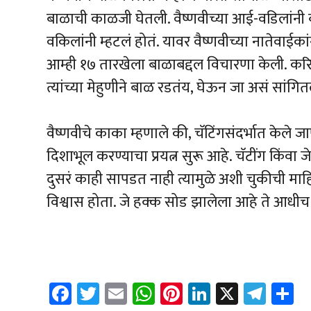
बाळाची काळजी घेतली. वैष्णवीच्या आई-वडिलांनी 
वकिलांनी म्हटलं होतं. यावर वैष्णवीच्या नातेवाईक
आम्ही १७ तारखेला बाळाबद्दल विचारणा केली. करिष्
त्यांच्या मेहुणीने बाळ रडतंय, घेऊन जा असं सांगितल
वैष्णवीचे काका म्हणाले की, चॅटिंगसंदर्भात केले 
दिशाभूल करण्याचा प्रयत्न सुरू आहे. चॅटींग किंवा
दुसरं काही सापडत नाही त्यामुळे अशी चुकीची मा
विश्वास होता. जे हक्क सोड झालेला आहे ते आधीच 
Fa
T
E
W
Pi
Li
X
Te
S