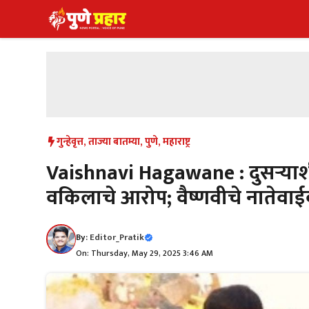
Skip
to
content
गुन्हेवृत्त
,
ताज्या बातम्या
,
पुणे
,
महाराष्ट्र
Vaishnavi Hagawane : दुसऱ्याशी 
वकिलाचे आरोप; वैष्णवीचे नातेवाईक 
By:
Editor_Pratik
On: Thursday, May 29, 2025 3:46 AM