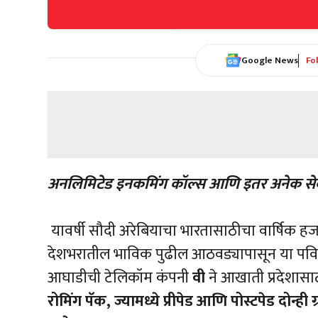
Google News
Fo
अनलिमिटेड
इनकमिंग
कॉल्स
आणि
इतर
अनेक
से
यावर्षी सौदी अरेबियाचा भारतासाठीचा वार्षिक हज
देशभरातील भाविक पुढील आठवड्यापासून या पवित्
आघाडीची टेलिकॉम कंपनी
वी
ने आखाती प्रदेशास
रोमिंग
पॅक
,
ज्यामध्ये
प्रीपेड
आणि
पोस्टपेड
दोन्ही
ग