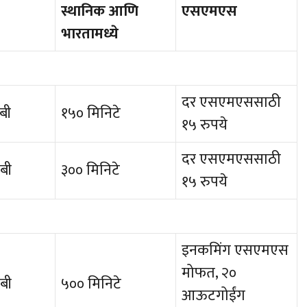
स्थानिक
आणि
एसएमएस
भारतामध्ये
दर एसएमएससाठी
बी
१५० मिनिटे
१५ रुपये
दर एसएमएससाठी
बी
३०० मिनिटे
१५ रुपये
इनकमिंग एसएमएस
मोफत, २०
बी
५०० मिनिटे
आऊटगोईंग