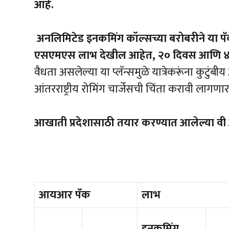
आहे
.
अनलिमिटेड
इनकमिंग
कॉल्सच्या
बरोबरीने
या
पॅ
एसएमएस
लाभ
देखील
आहेत
,
२०
दिवस
आणि
वैधता असलेल्या या प्लॅन्समुळे यात्रेकरूंना कुटुं
आंतरराष्ट्रीय रोमिंग चार्जेसची चिंता करावी लागणार
आखाती
प्रदेशासाठी
तयार
करण्यात
आलेल्या
वी
आयआर
पॅक
लाभ
इनकमिंग