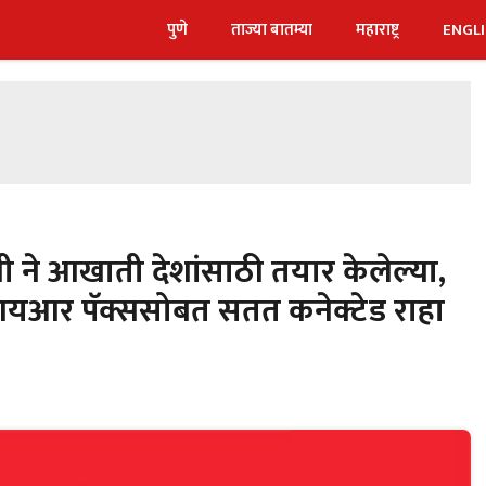
पुणे
ताज्या बातम्या
महाराष्ट्र
ENGL
ने आखाती देशांसाठी तयार केलेल्या,
या आयआर पॅक्ससोबत सतत कनेक्टेड राहा