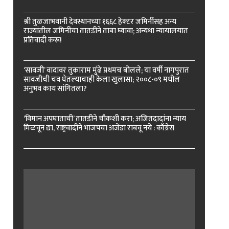
श्री तुळजाभवानी देवस्थानच्या १६६८ हेक्टर जमिनींसह अन्य
राज्यांतील जमिनींचा तातडीने ताबा घ्यावा; अन्यथा न्यायालयात
प्रतिवादी करू!
‘सावजी’ वादावर तुकाराम मुंढे प्रथमच बोलले; या वर्षी नागपुरात
सावजीची चव घेतल्याचाही केला खुलासा; २००८-०९ मधील
अनुभव काय सांगितला?
‘विमान अपघाताची’ तातडीने चौकशी करा; अजितदादांना न्याय
मिळवून द्या, राष्ट्रवादीने भाजपचा अजेंडा राबवू नये : काँग्रेस