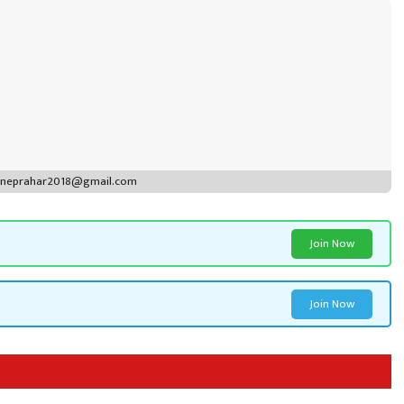
puneprahar2018@gmail.com
Join Now
Join Now