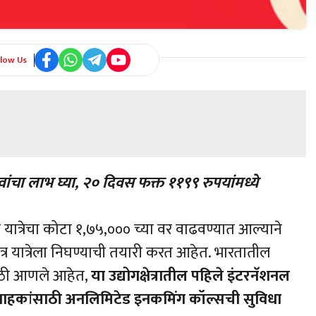
llow Us
वांचा
लाभ
घ्या
,
२०
दिवस
फक्त
११९९
रुपयांमध्ये
 यात्रेचा कोटा १,७५,००० च्या वर वाढवण्यात आल्याने
र यात्रेला निघण्याची तयारी करत आहेत. भारतातील
ाठी आणले आहेत,
या
उद्योगक्षेत्रातील
पहिले
इंटरनॅशनल
्राहकांसाठी
अनलिमिटेड
इनकमिंग
कॉल्सची
सुविधा