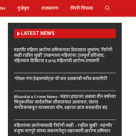
ISH
गुन्हेवृत्त
राजकारण
पिंपरी चिंचवड
LATEST NEWS
महापौर महिला आरोग्य अभियानाचा दिमाखात शुभारंभ; ‘निरोगी
सखी राहील सुखी’ उपक्रमाला महिलांचा उत्स्फूर्त प्रतिसाद;
पहिल्याच शिबिरात १,७५६ महिलांची आरोग्य तपासणी
‘गोयल गंगा डेव्हलपमेंट्स’ ची चार दशकांची भरीव कामगिरी
Bhandara Crime News : भंडारा हादरलं! अवघ्या तीन वर्षांच्या
चिमुकलीवर सार्वजनिक शौचालयात अत्याचार; संतप्त
नागरिकांकडून नराधमाला चोप, शहरात आज कडकडीत बंद
महिलांच्या आरोग्यासाठी ‘निरोगी सखी – राहील सुखी’ : महापौर
मंजुषा नागपुरे यांच्या संकल्पनेतून शहरव्यापी आरोग्य अभियान