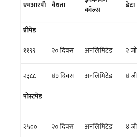
एमआरपी
वैधता
डेटा
कॉल्स
प्रीपेड
११९९
२० दिवस
अनलिमिटेड
२ जी
२३८८
४० दिवस
अनलिमिटेड
४ जी
पोस्टपेड
२५००
२० दिवस
अनलिमिटेड
४ जी