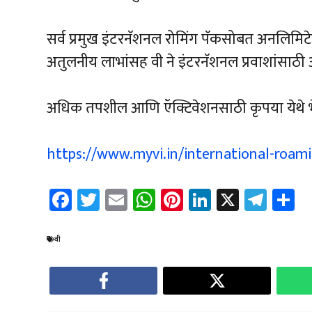
सर्व प्रमुख इंटरनॅशनल रोमिंग पॅकसोबत अनलिमि
अतुलनीय लाभांसह वी ने इंटरनॅशनल प्रवाशांसाठी 
अधिक तपशील आणि ऍक्टिवेशनसाठी कृपया येथे भेट
https://www.myvi.in/international-roam
Fa
T
E
W
Pi
Li
X
Te
S
ce
wi
m
h
nt
nk
le
a
b
tt
ail
at
er
e
gr
e
वी
o
er
sA
es
dI
a
ok
p
t
n
m
p