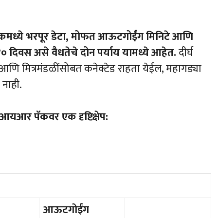
कमध्ये
भरपूर
डेटा
,
मोफत
आऊटगोईंग
मिनिटे
आणि
४०
दिवस
असे
वैधतेचे
दोन
पर्याय
यामध्ये
आहेत
.
दीर्घ
बीय आणि मित्रमंडळींसोबत कनेक्टेड राहता येईल, महागड्या
 नाही.
आयआर
पॅकवर
एक
दृष्टिक्षेप
:
आऊटगोईंग