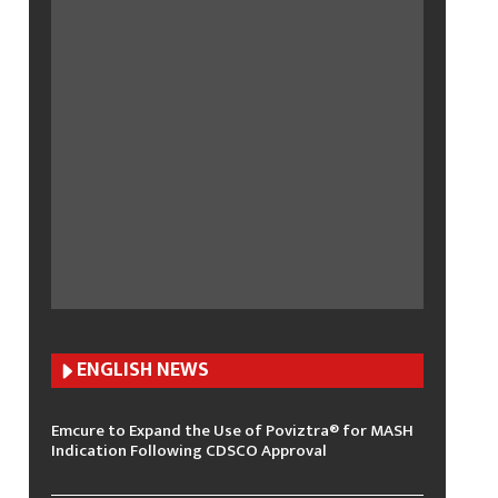
ENGLISH N
EWS
Emcure to Expand the Use of Poviztra® for MASH
Indication Following CDSCO Approval