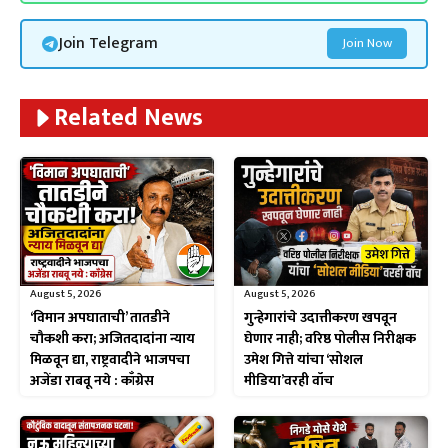
Join Telegram
Join Now
Related News
August 5, 2026
August 5, 2026
‘विमान अपघाताची’ तातडीने
गुन्हेगारांचे उदात्तीकरण खपवून
चौकशी करा; अजितदादांना न्याय
घेणार नाही; वरिष्ठ पोलीस निरीक्षक
मिळवून द्या, राष्ट्रवादीने भाजपचा
उमेश गित्ते यांचा ‘सोशल
अजेंडा राबवू नये : काँग्रेस
मीडिया’वरही वॉच