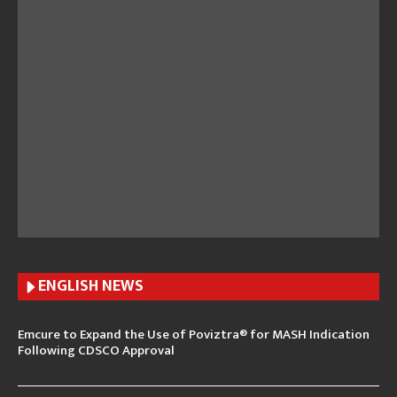
ENGLISH N
EWS
Emcure to Expand the Use of Poviztra® for MASH Indication
Following CDSCO Approval