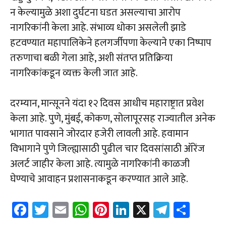
न केल्यामुळे अशा दुर्घटना घडत असल्याचा आरोप
नागरिकांनी केला आहे. संभाव्य धोका असलेली झाडे
हटवण्यात महापालिकेने हलगर्जीपणा केल्याने एका निष्पाप
तरुणाचा बळी गेला आहे, अशी संतप्त प्रतिक्रिया
नागरिकांकडून व्यक्त केली जात आहे.
दरम्यान, मान्सूनने यंदा १२ दिवस आधीच महाराष्ट्रात प्रवेश
केला आहे. पुणे, मुंबई, कोकण, सोलापूरसह राज्यातील अनेक
भागात पावसाने जोरदार हजेरी लावली आहे. हवामान
विभागाने पुणे जिल्ह्यासाठी पुढील चार दिवसांसाठी ऑरेंज
अलर्ट जाहीर केला आहे. त्यामुळे नागरिकांनी काळजी
घेण्याचे आवाहन प्रशासनाकडून करण्यात आले आहे.
Fa
T
E
W
Pi
Li
X
Te
Sh
ce
wi
m
h
nt
nk
le
ar