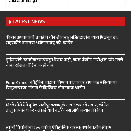
भाविकांना आवाहन
LATEST NEWS
‘विमान अपघाताची’ तातडीने चौकशी करा; अजितदादांना न्याय मिळवून द्या,
राष्ट्रवादीने भाजपचा अजेंडा राबवू नये : काँग्रेस
गुन्हेगारांचे उदात्तीकरण खपवून घेणार नाही; वरिष्ठ पोलीस निरीक्षक उमेश गित्ते
यांचा ‘सोशल मीडिया’वरही वॉच
Pune Crime : कौटुंबिक वादाचा निष्पाप बालकावर राग; नऊ महिन्यांच्या
चिमुकल्याच्या तोंडात फेव्हिक्विक ओतल्याचा आरोप
निगडे मोसे येथे दूषित पाणीपुरवठ्यामुळे नागरिकांमध्ये संताप; काँग्रेस
तालुकाध्यक्ष शंकर नलावडे यांचे गटविकास अधिकाऱ्यांना निवेदन
स्वामी चिंचोलीचा ३०० वर्षांचा ऐतिहासिक वारसा; पेशवेकालीन श्रीराम