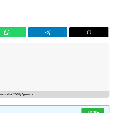
h
r
puneprahar2018@gmail.com
Join Now