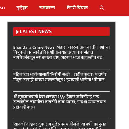
ISH
गुन्हेवृत्त
राजकारण
पिंपरी चिंचवड
LATEST NEWS
Bhandara Crime News : भंडारा हादरलं! अवघ्या तीन वर्षांच्या
चिमुकलीवर सार्वजनिक शौचालयात अत्याचार; संतप्त
नागरिकांकडून नराधमाला चोप, शहरात आज कडकडीत बंद
महिलांच्या आरोग्यासाठी ‘निरोगी सखी – राहील सुखी’ : महापौर
मंजुषा नागपुरे यांच्या संकल्पनेतून शहरव्यापी आरोग्य अभियान
श्री तुळजाभवानी देवस्थानच्या १६६८ हेक्टर जमिनींसह अन्य
राज्यांतील जमिनींचा तातडीने ताबा घ्यावा; अन्यथा न्यायालयात
प्रतिवादी करू!
‘सावजी’ वादावर तुकाराम मुंढे प्रथमच बोलले; या वर्षी नागपुरात