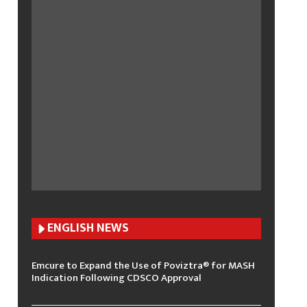
ENGLISH N
EWS
Emcure to Expand the Use of Poviztra® for MASH
Indication Following CDSCO Approval