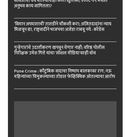
सावजीची चव घेतल्याचाही केला खुलासा; २००८-०९ मधील
अनुभव काय सांगितला?
‘विमान अपघाताची’ तातडीने चौकशी करा; अजितदादांना न्याय
मिळवून द्या, राष्ट्रवादीने भाजपचा अजेंडा राबवू नये : काँग्रेस
गुन्हेगारांचे उदात्तीकरण खपवून घेणार नाही; वरिष्ठ पोलीस
निरीक्षक उमेश गित्ते यांचा ‘सोशल मीडिया’वरही वॉच
Pune Crime : कौटुंबिक वादाचा निष्पाप बालकावर राग; नऊ
महिन्यांच्या चिमुकल्याच्या तोंडात फेव्हिक्विक ओतल्याचा आरोप