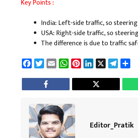
Key Points :
India: Left-side traffic, so steering
USA: Right-side traffic, so steering
The difference is due to traffic sa
Fa
T
E
W
Pi
Li
X
Te
S
ce
wi
m
h
nt
nk
le
a
b
tt
ail
at
er
e
gr
e
o
er
sA
es
dI
a
ok
p
t
n
m
p
Editor_Pratik