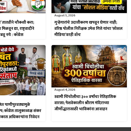
August 5, 2026
’ तातडीने चौकशी करा;
गुन्हेगारांचे उदात्तीकरण खपवून घेणार नाही;
िळवून द्या, राष्ट्रवादीने
वरिष्ठ पोलीस निरीक्षक उमेश गित्ते यांचा ‘सोशल
ू नये : काँग्रेस
मीडिया’वरही वॉच
August 4, 2026
स्वामी चिंचोलीचा ३०० वर्षांचा ऐतिहासिक
वारसा; पेशवेकालीन श्रीराम मंदिराच्या
ूषित पाणीपुरवठ्यामुळे
जीर्णोद्धारासाठी भाविकांना आवाहन
प; काँग्रेस तालुकाध्यक्ष शंकर
िकास अधिकाऱ्यांना निवेदन