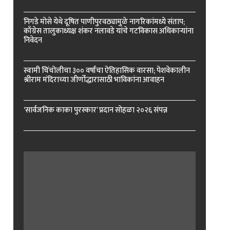
निगडे मोसे येथे दूषित पाणीपुरवठ्यामुळे नागरिकांमध्ये संताप;
काँग्रेस तालुकाध्यक्ष शंकर नलावडे यांचे गटविकास अधिकाऱ्यांना
निवेदन
स्वामी चिंचोलीचा ३०० वर्षांचा ऐतिहासिक वारसा; पेशवेकालीन
श्रीराम मंदिराच्या जीर्णोद्धारासाठी भाविकांना आवाहन
‘सार्वजनिक काका पुरस्कार’ प्रदान सोहळा २०२६ संपन्न