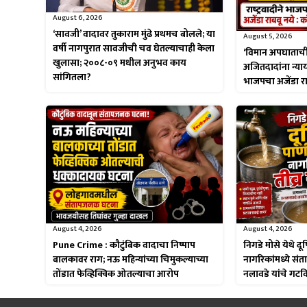
August 6, 2026
‘सावजी’ वादावर तुकाराम मुंढे प्रथमच बोलले; या
August 5, 2026
वर्षी नागपुरात सावजीची चव घेतल्याचाही केला
‘विमान अपघाताची
खुलासा; २००८-०९ मधील अनुभव काय
अजितदादांना न्याय म
सांगितला?
भाजपचा अजेंडा राबव
August 4, 2026
August 4, 2026
Pune Crime : कौटुंबिक वादाचा निष्पाप
निगडे मोसे येथे द
बालकावर राग; नऊ महिन्यांच्या चिमुकल्याच्या
नागरिकांमध्ये संता
तोंडात फेव्हिक्विक ओतल्याचा आरोप
नलावडे यांचे गटव