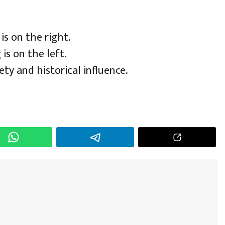
 is on the right.
 is on the left.
fety and historical influence.
h
r