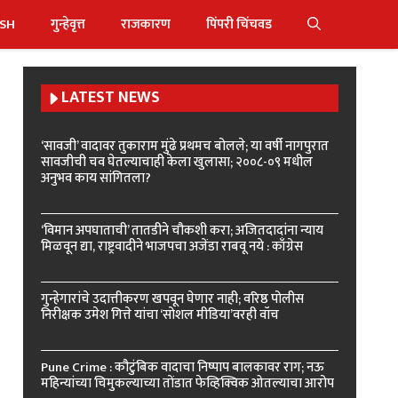
ISH
गुन्हेवृत्त
राजकारण
पिंपरी चिंचवड
LATEST NEWS
‘सावजी’ वादावर तुकाराम मुंढे प्रथमच बोलले; या वर्षी नागपुरात
सावजीची चव घेतल्याचाही केला खुलासा; २००८-०९ मधील
अनुभव काय सांगितला?
‘विमान अपघाताची’ तातडीने चौकशी करा; अजितदादांना न्याय
मिळवून द्या, राष्ट्रवादीने भाजपचा अजेंडा राबवू नये : काँग्रेस
गुन्हेगारांचे उदात्तीकरण खपवून घेणार नाही; वरिष्ठ पोलीस
निरीक्षक उमेश गित्ते यांचा ‘सोशल मीडिया’वरही वॉच
Pune Crime : कौटुंबिक वादाचा निष्पाप बालकावर राग; नऊ
महिन्यांच्या चिमुकल्याच्या तोंडात फेव्हिक्विक ओतल्याचा आरोप