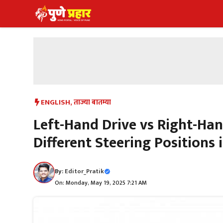
Skip
to
content
ENGLISH
,
ताज्या बातम्या
Left-Hand Drive vs Right-Han
Different Steering Positions 
By:
Editor_Pratik
On: Monday, May 19, 2025 7:21 AM