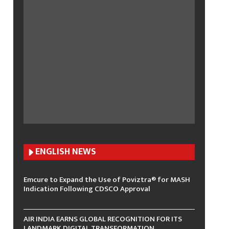
ENGLISH N
EWS
Emcure to Expand the Use of Poviztra® for MASH
Indication Following CDSCO Approval
AIR INDIA EARNS GLOBAL RECOGNITION FOR ITS
LANDMARK DIGITAL TRANSFORMATION