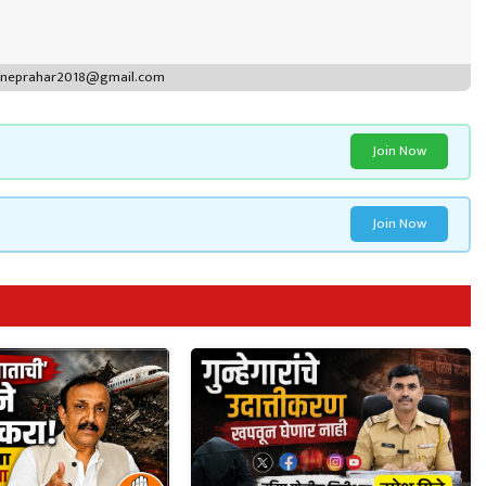
puneprahar2018@gmail.com
Join Now
Join Now