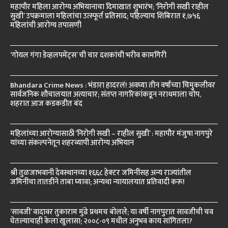
महापौर महिला आरोग्य अभियानाचा दिमाखात शुभारंभ; ‘निरोगी सखी राहील
सुखी’ उपक्रमाला महिलांचा उत्स्फूर्त प्रतिसाद; पहिल्याच शिबिरात १,७५६
महिलांची आरोग्य तपासणी
‘गोयल गंगा डेव्हलपमेंट्स’ ची चार दशकांची भरीव कामगिरी
Bhandara Crime News : भंडारा हादरलं! अवघ्या तीन वर्षांच्या चिमुकलीवर
सार्वजनिक शौचालयात अत्याचार; संतप्त नागरिकांकडून नराधमाला चोप,
शहरात आज कडकडीत बंद
महिलांच्या आरोग्यासाठी ‘निरोगी सखी – राहील सुखी’ : महापौर मंजुषा नागपुरे
यांच्या संकल्पनेतून शहरव्यापी आरोग्य अभियान
श्री तुळजाभवानी देवस्थानच्या १६६८ हेक्टर जमिनींसह अन्य राज्यांतील
जमिनींचा तातडीने ताबा घ्यावा; अन्यथा न्यायालयात प्रतिवादी करू!
‘सावजी’ वादावर तुकाराम मुंढे प्रथमच बोलले; या वर्षी नागपुरात सावजीची चव
घेतल्याचाही केला खुलासा; २००८-०९ मधील अनुभव काय सांगितला?