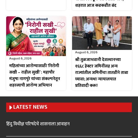
शहरात आज कडकडीत बंद
August 6, 2026
August 6, 2026
श्री तुळजाभवानी देवस्थानच्या
महिलांच्या आरोग्यासाठी ‘निरोगी
१६६८ हेक्टर जमिनींसह अन्य
सखी – राहील सुखी’ : महापौर
राज्यांतील जमिनींचा तातडीने ताबा
मंजुषा नागपुरे यांच्या संकल्पनेतून
घ्यावा; अन्यथा न्यायालयात
शहरव्यापी आरोग्य अभियान
प्रतिवादी करू!
LATEST NEWS
हिंदु विधीज्ञ परिषदेचे शासनाला आवाहन