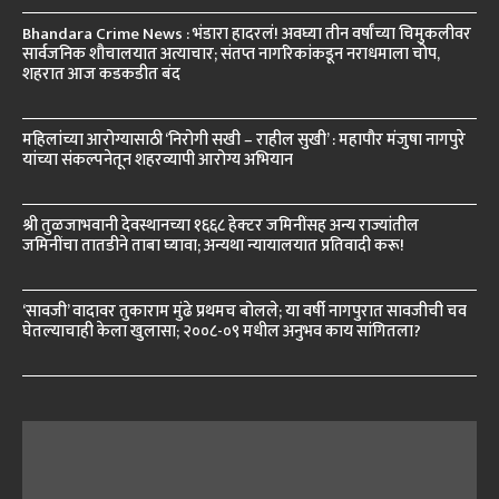
Bhandara Crime News : भंडारा हादरलं! अवघ्या तीन वर्षांच्या चिमुकलीवर
सार्वजनिक शौचालयात अत्याचार; संतप्त नागरिकांकडून नराधमाला चोप,
शहरात आज कडकडीत बंद
महिलांच्या आरोग्यासाठी ‘निरोगी सखी – राहील सुखी’ : महापौर मंजुषा नागपुरे
यांच्या संकल्पनेतून शहरव्यापी आरोग्य अभियान
श्री तुळजाभवानी देवस्थानच्या १६६८ हेक्टर जमिनींसह अन्य राज्यांतील
जमिनींचा तातडीने ताबा घ्यावा; अन्यथा न्यायालयात प्रतिवादी करू!
‘सावजी’ वादावर तुकाराम मुंढे प्रथमच बोलले; या वर्षी नागपुरात सावजीची चव
घेतल्याचाही केला खुलासा; २००८-०९ मधील अनुभव काय सांगितला?