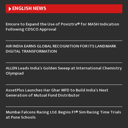
ENGLISH N
EWS
Emcure to Expand the Use of Poviztra® for MASH Indication
Following CDSCO Approval
AIR INDIA EARNS GLOBAL RECOGNITION FOR ITS LANDMARK
DIGITAL TRANSFORMATION
ALLEN Leads India’s Golden Sweep at International Chemistry
Olympiad
AssetPlus Launches Har Ghar MFD to Build India’s Next
Generation of Mutual Fund Distributor
Mumbai Falcons Racing Ltd. Begins F1® Sim Racing Time Trials
at Pune Schools