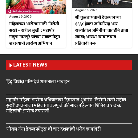
August 6, 2026
August 6, 2026
श्री तुळजाभवानी देवस्थानच्या
महिलांच्या आरोग्यासाठी ‘निरोगी
१६६८ हेक्टर जमिनींसह अन्य
सखी – राहील सुखी’ : महापौर
राज्यांतील जमिनींचा तातडीने ताबा
मंजुषा नागपुरे यांच्या संकल्पनेतून
घ्यावा; अन्यथा न्यायालयात
शहरव्यापी आरोग्य अभियान
प्रतिवादी करू!
LATEST NEWS
हिंदु विधीज्ञ परिषदेचे शासनाला आवाहन
महापौर महिला आरोग्य अभियानाचा दिमाखात शुभारंभ; ‘निरोगी सखी राहील
सुखी’ उपक्रमाला महिलांचा उत्स्फूर्त प्रतिसाद; पहिल्याच शिबिरात १,७५६
महिलांची आरोग्य तपासणी
‘गोयल गंगा डेव्हलपमेंट्स’ ची चार दशकांची भरीव कामगिरी