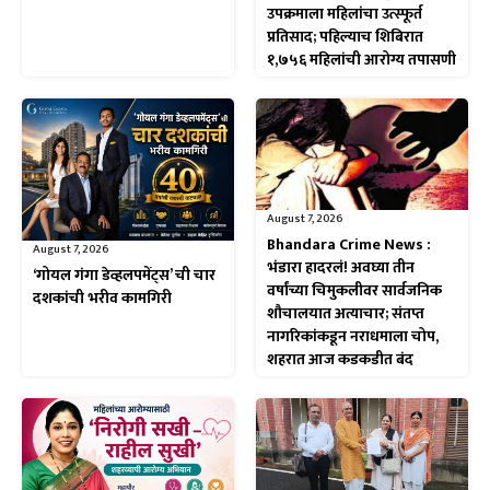
उपक्रमाला महिलांचा उत्स्फूर्त
प्रतिसाद; पहिल्याच शिबिरात
१,७५६ महिलांची आरोग्य तपासणी
August 7, 2026
Bhandara Crime News :
August 7, 2026
भंडारा हादरलं! अवघ्या तीन
‘गोयल गंगा डेव्हलपमेंट्स’ ची चार
वर्षांच्या चिमुकलीवर सार्वजनिक
दशकांची भरीव कामगिरी
शौचालयात अत्याचार; संतप्त
नागरिकांकडून नराधमाला चोप,
शहरात आज कडकडीत बंद