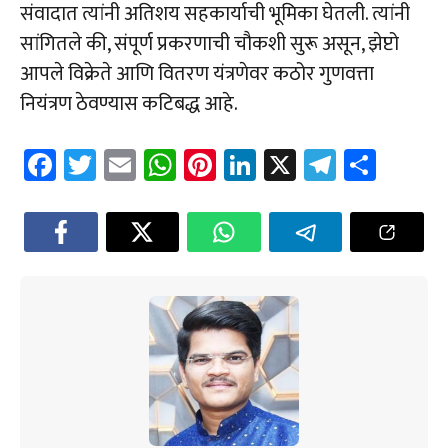
संवादात त्यांनी अतिशय सहकार्याची भूमिका घेतली. त्यांनी
सांगितले की, संपूर्ण प्रकरणाची चौकशी सुरू असून, झेप्टो
आपले विक्रेते आणि वितरण यंत्रणेवर कठोर गुणवत्ता
नियंत्रण ठेवण्यास कटिबद्ध आहे.
Fa
T
E
W
Pi
Li
X
Te
Sh
ce
wi
m
h
nt
nk
le
ar
b
tt
ail
at
er
e
gr
e
o
er
sA
es
dI
a
ok
p
t
n
m
p