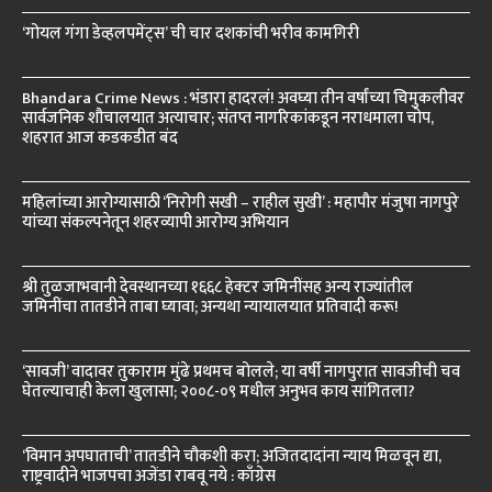
‘गोयल गंगा डेव्हलपमेंट्स’ ची चार दशकांची भरीव कामगिरी
Bhandara Crime News : भंडारा हादरलं! अवघ्या तीन वर्षांच्या चिमुकलीवर
सार्वजनिक शौचालयात अत्याचार; संतप्त नागरिकांकडून नराधमाला चोप,
शहरात आज कडकडीत बंद
महिलांच्या आरोग्यासाठी ‘निरोगी सखी – राहील सुखी’ : महापौर मंजुषा नागपुरे
यांच्या संकल्पनेतून शहरव्यापी आरोग्य अभियान
श्री तुळजाभवानी देवस्थानच्या १६६८ हेक्टर जमिनींसह अन्य राज्यांतील
जमिनींचा तातडीने ताबा घ्यावा; अन्यथा न्यायालयात प्रतिवादी करू!
‘सावजी’ वादावर तुकाराम मुंढे प्रथमच बोलले; या वर्षी नागपुरात सावजीची चव
घेतल्याचाही केला खुलासा; २००८-०९ मधील अनुभव काय सांगितला?
‘विमान अपघाताची’ तातडीने चौकशी करा; अजितदादांना न्याय मिळवून द्या,
राष्ट्रवादीने भाजपचा अजेंडा राबवू नये : काँग्रेस