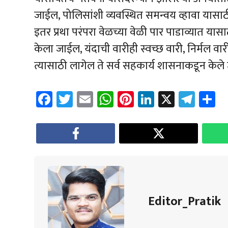
जाईल, पोलिसांशी व्यवस्थित समन्वय व्हावा यास
इतर प्रथा परंपरा वेळच्या वेळी पार पाडाव्यात यासा
केला जाईल, यंदाची वारीही स्वच्छ वारी, निर्मल व
त्यासाठी लागेल ते सर्व सहकार्य शासनाकडून केले 
Fa
T
E
W
Pi
Li
X
Te
S
ce
wi
m
h
nt
nk
le
a
b
tt
ail
at
er
e
gr
e
o
er
sA
es
dI
a
ok
p
t
n
m
p
Editor_Pratik