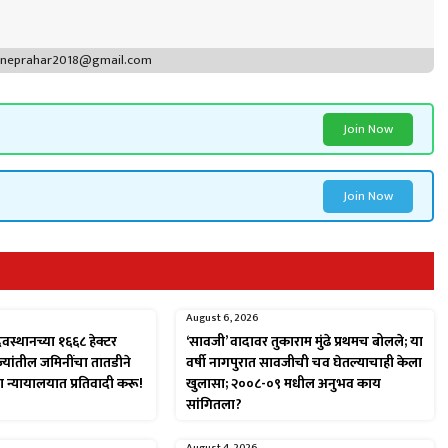
puneprahar2018@gmail.com
Join Now
Join Now
August 6, 2026
ेवस्थानच्या १६६८ हेक्टर
‘सावजी’ वादावर तुकाराम मुंढे प्रथमच बोलले; या
ज्यांतील जमिनींचा तातडीने
वर्षी नागपुरात सावजीची चव घेतल्याचाही केला
था न्यायालयात प्रतिवादी करू!
खुलासा; २००८-०९ मधील अनुभव काय
सांगितला?