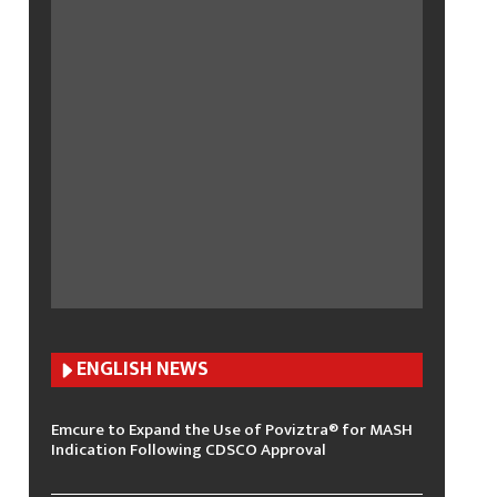
ENGLISH N
EWS
Emcure to Expand the Use of Poviztra® for MASH
Indication Following CDSCO Approval