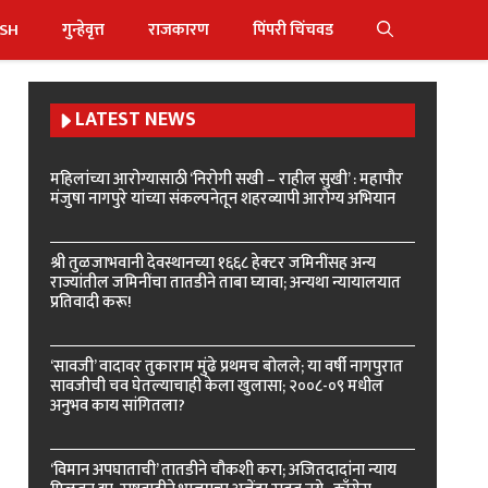
ISH
गुन्हेवृत्त
राजकारण
पिंपरी चिंचवड
LATEST NEWS
महिलांच्या आरोग्यासाठी ‘निरोगी सखी – राहील सुखी’ : महापौर
मंजुषा नागपुरे यांच्या संकल्पनेतून शहरव्यापी आरोग्य अभियान
श्री तुळजाभवानी देवस्थानच्या १६६८ हेक्टर जमिनींसह अन्य
राज्यांतील जमिनींचा तातडीने ताबा घ्यावा; अन्यथा न्यायालयात
प्रतिवादी करू!
‘सावजी’ वादावर तुकाराम मुंढे प्रथमच बोलले; या वर्षी नागपुरात
सावजीची चव घेतल्याचाही केला खुलासा; २००८-०९ मधील
अनुभव काय सांगितला?
‘विमान अपघाताची’ तातडीने चौकशी करा; अजितदादांना न्याय