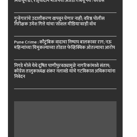
मिळवून द्या, राष्ट्रवादीने भाजपचा अजेंडा राबवू नये : काँग्रेस
गुन्हेगारांचे उदात्तीकरण खपवून घेणार नाही; वरिष्ठ पोलीस
निरीक्षक उमेश गित्ते यांचा ‘सोशल मीडिया’वरही वॉच
Pune Crime : कौटुंबिक वादाचा निष्पाप बालकावर राग; नऊ
महिन्यांच्या चिमुकल्याच्या तोंडात फेव्हिक्विक ओतल्याचा आरोप
निगडे मोसे येथे दूषित पाणीपुरवठ्यामुळे नागरिकांमध्ये संताप;
काँग्रेस तालुकाध्यक्ष शंकर नलावडे यांचे गटविकास अधिकाऱ्यांना
निवेदन