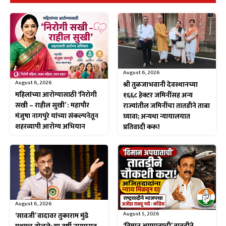
August 6, 2026
August 6, 2026
श्री तुळजाभवानी देवस्थानच्या
महिलांच्या आरोग्यासाठी ‘निरोगी
१६६८ हेक्टर जमिनींसह अन्य
सखी – राहील सुखी’ : महापौर
राज्यांतील जमिनींचा तातडीने ताबा
मंजुषा नागपुरे यांच्या संकल्पनेतून
घ्यावा; अन्यथा न्यायालयात
शहरव्यापी आरोग्य अभियान
प्रतिवादी करू!
August 6, 2026
August 5, 2026
‘सावजी’ वादावर तुकाराम मुंढे
‘विमान अपघाताची’ तातडीने