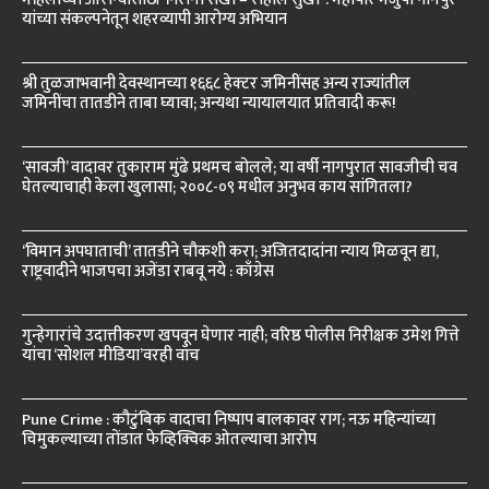
यांच्या संकल्पनेतून शहरव्यापी आरोग्य अभियान
श्री तुळजाभवानी देवस्थानच्या १६६८ हेक्टर जमिनींसह अन्य राज्यांतील
जमिनींचा तातडीने ताबा घ्यावा; अन्यथा न्यायालयात प्रतिवादी करू!
‘सावजी’ वादावर तुकाराम मुंढे प्रथमच बोलले; या वर्षी नागपुरात सावजीची चव
घेतल्याचाही केला खुलासा; २००८-०९ मधील अनुभव काय सांगितला?
‘विमान अपघाताची’ तातडीने चौकशी करा; अजितदादांना न्याय मिळवून द्या,
राष्ट्रवादीने भाजपचा अजेंडा राबवू नये : काँग्रेस
गुन्हेगारांचे उदात्तीकरण खपवून घेणार नाही; वरिष्ठ पोलीस निरीक्षक उमेश गित्ते
यांचा ‘सोशल मीडिया’वरही वॉच
Pune Crime : कौटुंबिक वादाचा निष्पाप बालकावर राग; नऊ महिन्यांच्या
चिमुकल्याच्या तोंडात फेव्हिक्विक ओतल्याचा आरोप