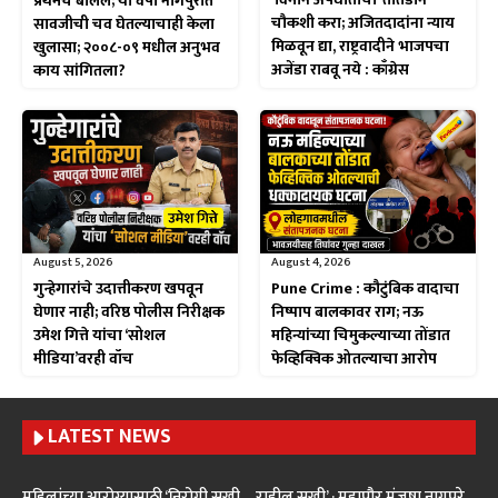
प्रथमच बोलले; या वर्षी नागपुरात
चौकशी करा; अजितदादांना न्याय
सावजीची चव घेतल्याचाही केला
मिळवून द्या, राष्ट्रवादीने भाजपचा
खुलासा; २००८-०९ मधील अनुभव
अजेंडा राबवू नये : काँग्रेस
काय सांगितला?
August 5, 2026
August 4, 2026
गुन्हेगारांचे उदात्तीकरण खपवून
Pune Crime : कौटुंबिक वादाचा
घेणार नाही; वरिष्ठ पोलीस निरीक्षक
निष्पाप बालकावर राग; नऊ
उमेश गित्ते यांचा ‘सोशल
महिन्यांच्या चिमुकल्याच्या तोंडात
मीडिया’वरही वॉच
फेव्हिक्विक ओतल्याचा आरोप
LATEST NEWS
महिलांच्या आरोग्यासाठी ‘निरोगी सखी – राहील सुखी’ : महापौर मंजुषा नागपुरे