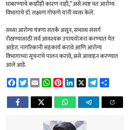
घाबरण्याचे काहीही कारण नाही,” असे स्पष्ट मत आरोग्य
विभागाचे डॉ. लक्ष्मण गोफणे यांनी व्यक्त केले.
सध्या आरोग्य यंत्रणा सतर्क असून, संभाव्य संसर्ग
रोखण्यासाठी सर्व आवश्यक उपाययोजना करण्यात येत
आहेत. नागरिकांनी सहकार्य करावे आणि आरोग्य
विभागाच्या सूचनांचे पालन करावे, असे आवाहन करण्यात
आले आहे.
Fa
T
E
W
Pi
Li
X
Te
Sh
ce
wi
m
h
nt
nk
le
ar
b
tt
ail
at
er
e
gr
e
o
er
sA
es
dI
a
ok
p
t
n
m
p