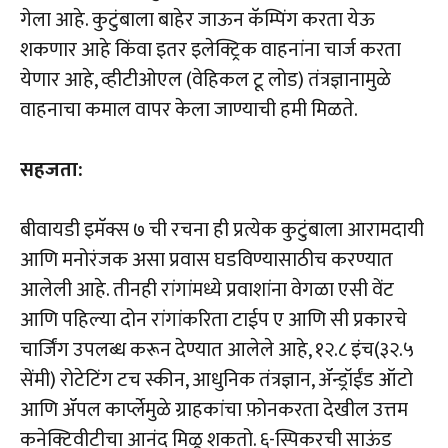
गेला आहे. कुटुंबाला बाहेर जाऊन कॅम्पिंग करता येऊ
शकणार आहे किंवा इतर इलेक्ट्रिक वाहनांना चार्ज करता
येणार आहे, व्हीटीओएल (वेहिकल टू लोड) तंत्रज्ञानामुळे
वाहनाचा कमाल वापर केला जाण्याची हमी मिळते.
सहजता:
बीवायडी इमॅक्स ७ ची रचना ही प्रत्येक कुटुंबाला आरामदायी
आणि मनोरंजक असा प्रवास घडविण्यासाठीच करण्यात
आलेली आहे. तीनही रांगांमध्ये प्रवाशांना वेगळा एसी वेंट
आणि पहिल्या दोन रांगांकरिता टाईप ए आणि सी प्रकारचे
चार्जिंग उपलब्ध करून देण्यात आलेले आहे, १२.८ इंच(३२.५
सेंमी) रोटेटिंग टच स्कीन, आधुनिक तंत्रज्ञान, ॲन्ड्रॉईंड ऑटो
आणि ॲपल कार्प्लेमुळे ग्राहकांचा फ़ोनकरता देखील उत्तम
कनेक्टिवीटीचा आनंद मिळू शकतो. ६-स्पिकरची साऊंड