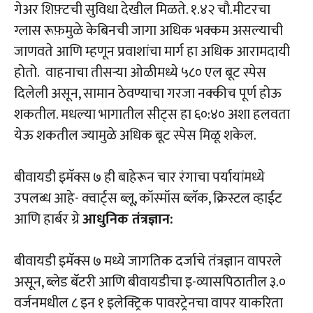
गेअर शिफ़्टची सुविधा देखील मिळते. १.४२ चौ.मीटरचा
ग्लास रूफ़मुळे केबिनची जागा अधिक भक्कम असल्याची
जाणवते आणि म्हणून प्रवाशांचा मार्ग हा अधिक आरामदायी
होतो. वाहनाचा तीसऱ्या ओळीमध्ये ५८० एल बूट स्पेस
दिलेली असून, सामान ठेवण्याचा गरजा नक्कीच पूर्ण होऊ
शकतील. मधल्या भागातील सीट्स हा ६०:४० अशा हलवता
येऊ शकतील ज्यामुळे अधिक बूट स्पेस मिळू शकेल.
बीवायडी इमॅक्स ७ ही बाहेरून चार रंगाचा पर्यायांमध्ये
उपलब्ध आहे- क्वार्ट्स ब्लू, कॉस्मॉस ब्लॅक, क्रिस्टल व्हाईट
आणि हार्बर ग्रे
आधुनिक तंत्रज्ञान:
बीवायडी इमॅक्स ७ मध्ये जागतिक दर्जाचे तंत्रज्ञान वापरले
असून, ब्लेड बॅटरी आणि बीवायडीचा इ-व्यासपिठातील ३.०
वर्जनमधील ८ इन १ इलेक्ट्रिक पावरट्रेनचा वापर याकरिता