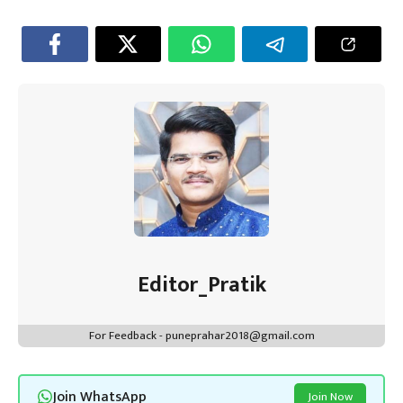
o
er
sA
es
dI
a
ok
p
t
n
m
p
Editor_Pratik
For Feedback - puneprahar2018@gmail.com
Join WhatsApp
Join Now