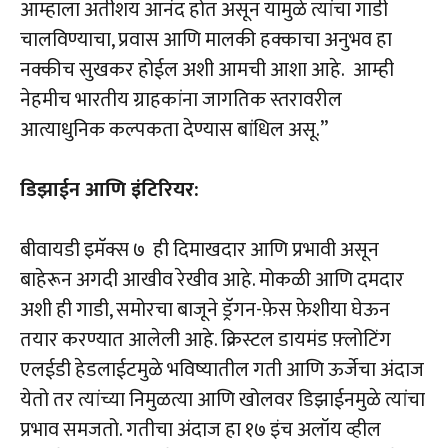
आम्हाला अतीशय आनंद होत असून यामुळे त्यांचा गाडी
चालविण्याचा, प्रवास आणि मालकी हक्काचा अनुभव हा
नक्कीच सुखकर होईल अशी आमची आशा आहे. आम्ही
नेहमीच भारतीय ग्राहकांना जागतिक स्तरावरील
आत्याधुनिक कल्पकता देण्यास बांधिल असू.”
डिझाईन आणि इंटिरियर:
बीवायडी इमॅक्स ७ ही दिमाखदार आणि प्रभावी असून
बाहेरून अगदी आखीव रेखीव आहे. मोकळी आणि दमदार
अशी ही गाडी, समोरचा बाजूने ड्रॅगन-फ़ेस फ़ेशीया घेऊन
तयार करण्यात आलेली आहे. क्रिस्टल डायमंड फ़्लोटिंग
एलईडी हेडलाईटमुळे भविष्यातील गती आणि ऊर्जेचा अंदाज
येतो तर त्यांच्या निमुळत्या आणि खोलवर डिझाईनमुळे त्यांचा
प्रभाव समजतो. गतीचा अंदाज हा १७ इंच अलॉय व्हील