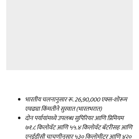
भारतीय चलनानुसार रू. 26,90,000 एक्स-शोरूम
एवढ्या किंमतीने सुरवात (भारतभरात)
दोन पर्यायांमध्ये उपलब्ध सुपिरियर आणि प्रिमियम
७१.८ किलोवॅट आणि ५५.४ किलोवॅट बॅटरीसह आणि
एनईडीसी चाचणीनुसार ५३० किलोमीटर आणि ४२०