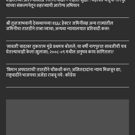
महिलांच्या आरोग्यासाठी ‘निरोगी सखी – राहील सुखी’ : महापौर मंजुषा नागपुरे
यांच्या संकल्पनेतून शहरव्यापी आरोग्य अभियान
श्री तुळजाभवानी देवस्थानच्या १६६८ हेक्टर जमिनींसह अन्य राज्यांतील
जमिनींचा तातडीने ताबा घ्यावा; अन्यथा न्यायालयात प्रतिवादी करू!
‘सावजी’ वादावर तुकाराम मुंढे प्रथमच बोलले; या वर्षी नागपुरात सावजीची चव
घेतल्याचाही केला खुलासा; २००८-०९ मधील अनुभव काय सांगितला?
‘विमान अपघाताची’ तातडीने चौकशी करा; अजितदादांना न्याय मिळवून द्या,
राष्ट्रवादीने भाजपचा अजेंडा राबवू नये : काँग्रेस