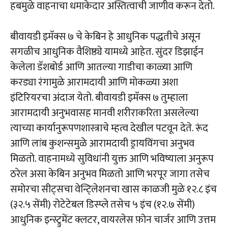
हबमुळे वाहनाचा धमाकेदार अस्तित्वाची जाणीव करून देतो.
बीवायडी इमॅक्स ७ चे केबिन हे आधुनिक पद्धतीचे असून
सगळीच आधुनिक वैशिष्ठ्ये यामध्ये आहेत. सुंदर डिझाईन
केलेला डॅशबोर्ड आणि आतल्या गाडीचा काळ्या आणि
करड्या रंगामुळे आरामदायी आणि मोकळ्या अशा
इंटिरियरचा अंदाज येतो. बीवायडी इमॅक्स ७ तुम्हाला
आरामदायी अनुभवासह मानवी शरीराकरिता असलेल्या
त्याच्या कार्यानुरूपणशास्त्राचे म्हत्व देखील पटवून देते. रूंद
आणि लांब कुशन्समुळे आरामदायी ड्रायविंगचा अनुभव
मिळतो. वाहनामध्ये सुविधांनी युक्त आणि भविष्याला अनुरूप
ठरेल असा केबिन अनुभव मिळतो आणि भरपूर जागा तसेच
समोरचा सीट्सचा वेन्टि्लेशनचा खास काळजी मुळे १२.८ इंच
(३२.५ सेंमी) रोटेटेबल डिस्प्ले तसेच ५ इंच (१२.७ सेंमी)
आधुनिक इन्स्ट्रुमेंट क्लटर, वायरलेस फ़ोन चार्जर आणि उत्तम