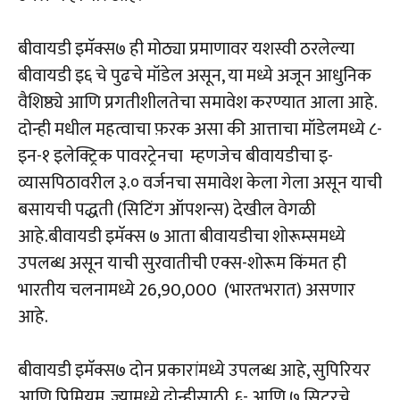
बीवायडी इमॅक्स७ ही मोठ्या प्रमाणावर यशस्वी ठरलेल्या
बीवायडी इ६ चे पुढचे मॉडेल असून, या मध्ये अजून आधुनिक
वैशिष्ठ्ये आणि प्रगतीशीलतेचा समावेश करण्यात आला आहे.
दोन्ही मधील महत्वाचा फ़रक असा की आत्ताचा मॉडेलमध्ये ८-
इन-१ इलेक्ट्रिक पावरट्रेनचा म्हणजेच बीवायडीचा इ-
व्यासपिठावरील ३.० वर्जनचा समावेश केला गेला असून याची
बसायची पद्धती (सिटिंग ऑपशन्स) देखील वेगळी
आहे.बीवायडी इमॅक्स ७ आता बीवायडीचा शोरूम्समध्ये
उपलब्ध असून याची सुरवातीची एक्स-शोरूम किंमत ही
भारतीय चलनामध्ये 26,90,000 (भारतभरात) असणार
आहे.
बीवायडी इमॅक्स७ दोन प्रकारांमध्ये उपलब्ध आहे, सुपिरियर
आणि प्रिमियम, ज्यामध्ये दोन्हीसाठी, ६- आणि ७ सिटरचे