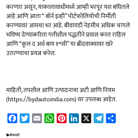
करणार असून, याकालावाधीमध्ये आम्ही भरपूर यश बघितले
आहे आणि आता “ बॉर्न इव्ही” पोर्टफ़ोलियोची निर्मीती
करण्यावर आमचा भर आहे. बीवायडी नेहमीच अधिक चांगले
भविष्य देण्याकरिता गतीशील पद्धतीने प्रवास करत राहिल
आणि “कूल द अर्थ बाय १°सी” या ब्रीदवाक्यावर खरे
उतरण्याचा प्रयत्न करेल.
माहिती, तपशील आणि उत्पादनाचा अटी आणि नियम
(https://bydautoindia.com) वर उपलब्ध आहेत.
Fa
T
E
W
Pi
Li
X
Te
Sh
ce
wi
m
h
nt
nk
le
ar
b
tt
ail
at
er
e
gr
e
बीवायडी