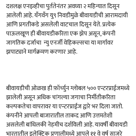
दशलक्ष एनइव्हीचा पुर्ततेनंतर अवघ्या २ महिन्यात दिसून
आलेली आहे. यॅंगवॅंग यु९ निवडीमुळे बीवायडीची आरामदायी
आणि प्रगतीकडे असलेली वाटचाल दिसून येते. प्रत्येक
पाऊलखूण ही बीवायडीकरिता एक झेप असून, कंपनी
जागतिक दर्जाचा न्यु एनर्जी वेहिकल्सचा या मार्गावर
झपाट्याने मार्गक्रमण करणार आहे.
बीवायडीची ओळख ही फ़ॉर्च्युन ग्लोबल ५०० एन्टरप्राईजमध्ये
झालेली असून अधिक चांगल्या जगाचा निर्मीतीकरिता
कल्पकतेचा वापरावर या एन्टरप्राईज द्वारे भर दिला जातो.
कंपनीने आपली बाजारातील ताकद आणि उत्तमतेशी
असलेली बांधिलकी नेहमीच दर्शविली आहे. यावर्षी बीवायडी
भारतातील इलेक्ट्रिक प्रणालीमध्ये आपले ११ वे वर्ष साजरे