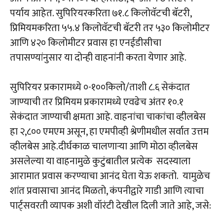
पर्याय आहेत. सुपिरियरकरिता ७१.८ किलोवॅटची बॅटरी,
प्रिमियमकरिता ५५.४ किलोवॅटची बॅटरी तर ५३० किलोमीटर
आणि ४२० किलोमीटर प्रवास हा एनईडीसीचा
तपासण्यांनुसार या दोन्ही वाहनांनी करता येणार आहे.
सुपिरियर प्रकारामध्ये ०-१००किलो/ताशी ८.६ सेकंदात
जाण्याची तर प्रिमियम प्रकारामध्ये एवढेच अंतर १०.१
सेकंदात जाण्याची क्षमता आहे. वाहनांचा चाकांचा व्हीलबेस
हा २,८०० एमएम असून, हा एमपीव्ही श्रेणीमधील सर्वात उत्तम
व्हीलबेस आहे.दीर्घकाळ चालणाऱ्या आणि मोठा व्हीलबेस
असलेल्या या वाहनामुळे कुटुंबातील प्रत्येक सदस्याला
आरामात प्रवास करण्याचा आनंद घेता येऊ शकतो. यामुळेच
शांत प्रवासाचा आनंद मिळतो, कंपनीद्वारे गाडी आणि त्याचा
पार्ट्सवरती व्यापक अशी वॉरंटी देखील दिली जाते आहे, जसे: