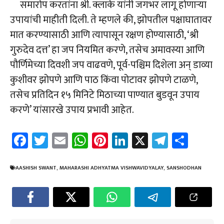
समारोप करतांना श्री. क्लार्क यांनी जगभर लागू होणार्‍या
उपायांची माहीती दिली. ते म्हणले की, झोपतील पक्षाघातावर
मात करण्यासाठी आणि त्यापासून रक्षण होण्यासाठी, ‘श्री
गुरुदेव दत्त’ हा जप नियमित करणे, तसेच अमावस्या आणि
पौर्णिमेच्या दिवशी जप वाढवणे, पूर्व-पश्चिम दिशेला अन् डाव्या
कुशीवर झोपणे आणि पाठ किंवा पोटावर झोपणे टाळणे,
तसेच प्रतिदिन १५ मिनिटे मिठाच्या पाण्यात बुडवून उपाय
करणे’ यांसारखे उपाय प्रभावी आहेत.
Fa
T
E
W
Pi
Li
X
Te
Sh
ce
wi
m
h
nt
nk
le
ar
b
tt
ail
at
er
e
gr
e
AASHISH SWANT
,
MAHARASHI ADHYATMA VISHWAVIDYALAY
,
SANSHODHAN
o
er
sA
es
dI
a
ok
p
t
n
m
p