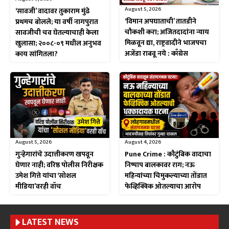
August 5, 2026
‘सावजी’ वादावर तुकाराम मुंढे
‘विमान अपघाताची’ तातडीने
प्रथमच बोलले; या वर्षी नागपुरात
चौकशी करा; अजितदादांना न्याय
सावजीची चव घेतल्याचाही केला
मिळवून द्या, राष्ट्रवादीने भाजपचा
खुलासा; २००८-०९ मधील अनुभव
अजेंडा राबवू नये : काँग्रेस
काय सांगितला?
August 5, 2026
August 4, 2026
गुन्हेगारांचे उदात्तीकरण खपवून
Pune Crime : कौटुंबिक वादाचा
घेणार नाही; वरिष्ठ पोलीस निरीक्षक
निष्पाप बालकावर राग; नऊ
उमेश गित्ते यांचा ‘सोशल
महिन्यांच्या चिमुकल्याच्या तोंडात
मीडिया’वरही वॉच
फेव्हिक्विक ओतल्याचा आरोप
LATEST NEWS