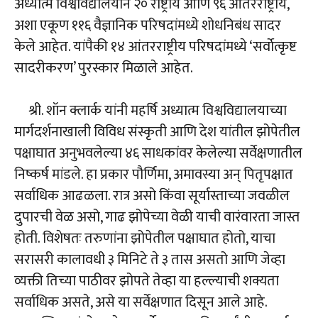
अध्यात्म विश्वविद्यालयाने २० राष्ट्रीय आणि ९६ आंतरराष्ट्रीय,
अशा एकूण ११६ वैज्ञानिक परिषदांमध्ये शोधनिबंध सादर
केले आहेत. यांपैकी १४ आंतरराष्ट्रीय परिषदांमध्ये ‘सर्वाेत्कृष्ट
सादरीकरण’ पुरस्कार मिळाले आहेत.
श्री. शॉन क्लार्क यांनी महर्षि अध्यात्म विश्वविद्यालयाच्या
मार्गदर्शनाखाली विविध संस्कृती आणि देश यांतील झोपेतील
पक्षाघात अनुभवलेल्या ४६ साधकांवर केलेल्या सर्वेक्षणातील
निष्कर्ष मांडले. हा प्रकार पौर्णिमा, अमावस्या अन् पितृपक्षात
सर्वाधिक आढळला. रात्र असो किंवा सूर्यास्ताच्या जवळील
दुपारची वेळ असो, गाढ झोपेच्या वेळी याची वारंवारता जास्त
होती. विशेषतः तरुणांना झोपेतील पक्षाघात होतो, याचा
सरासरी कालावधी ३ मिनिटे ते ३ तास असतो आणि जेव्हा
व्यक्ती तिच्या पाठीवर झोपते तेव्हा या हल्ल्याची शक्यता
सर्वाधिक असते, असे या सर्वेक्षणात दिसून आले आहे.