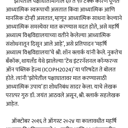
‘झोपेतील पक्षाघातामागील ६० ते ९० टक्के कारणे पूर्णतः
आध्यात्मिक स्वरूपाची असतात किंवा आध्यात्मिक आणि
मानसिक दोन्ही असतात, म्हणून आध्यात्मिक साधना केल्याने
आध्यात्मिक समस्येवर मात करण्यास मदत होते, असे महर्षि
अध्यात्म विश्वविद्यालयाच्या वतीने केलेल्या आध्यात्मिक
संशोधनातून दिसून आले आहे’, असे प्रतिपादन ‘महर्षि
अध्यात्म विश्वविद्यालया’चे श्री. शॉन क्लार्क यांनी केले. नुकतेच
बँकॉक, थायलँड येथे झालेल्या ‘टेंथ इंटरनॅशनल कॉन्फरन्स
ऑन पब्लिक हेल्थ (ICOPH2024)’ या परिषदेत ते बोलत
होते. त्यांनी ‘झोपेतील पक्षाघातावर मात करण्यासाठी
आध्यात्मिक उपाय’ हा शोधनिबंध सादर केला. याचे लेखक
परात्पर गुरु डॉ. जयंत आठवले असून, श्री. क्लार्क सहलेखक
आहेत.
ऑक्टोबर २०१६ ते ऑगस्ट २०२४ या कालावधीत महर्षि