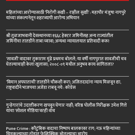
महिलांच्या आरोग्यासाठी ‘निरोगी सखी – राहील सुखी’ : महापौर मंजुषा नागपुरे
यांच्या संकल्पनेतून शहरव्यापी आरोग्य अभियान
श्री तुळजाभवानी देवस्थानच्या १६६८ हेक्टर जमिनींसह अन्य राज्यांतील
जमिनींचा तातडीने ताबा घ्यावा; अन्यथा न्यायालयात प्रतिवादी करू!
‘सावजी’ वादावर तुकाराम मुंढे प्रथमच बोलले; या वर्षी नागपुरात सावजीची चव
घेतल्याचाही केला खुलासा; २००८-०९ मधील अनुभव काय सांगितला?
‘विमान अपघाताची’ तातडीने चौकशी करा; अजितदादांना न्याय मिळवून द्या,
राष्ट्रवादीने भाजपचा अजेंडा राबवू नये : काँग्रेस
गुन्हेगारांचे उदात्तीकरण खपवून घेणार नाही; वरिष्ठ पोलीस निरीक्षक उमेश गित्ते
यांचा ‘सोशल मीडिया’वरही वॉच
Pune Crime : कौटुंबिक वादाचा निष्पाप बालकावर राग; नऊ महिन्यांच्या
चिमुकल्याच्या तोंडात फेव्हिक्विक ओतल्याचा आरोप