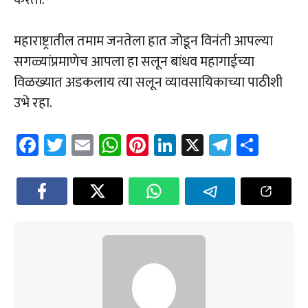
महाराष्ट्रातील तमाम जनतेला हात जोडून विनंती आपल्या
सगळ्यांप्रमाणेच आपला हा सलून बांधव महागाईच्या
विळख्यात अडकलाय त्या सलून व्यावसायिकाच्या पाठीशी
उभे रहा.
Fa
T
E
W
Pi
Li
X
Te
Sh
ce
wi
m
h
nt
nk
le
ar
b
tt
ail
at
er
e
gr
e
o
er
sA
es
dI
a
ok
p
t
n
m
p