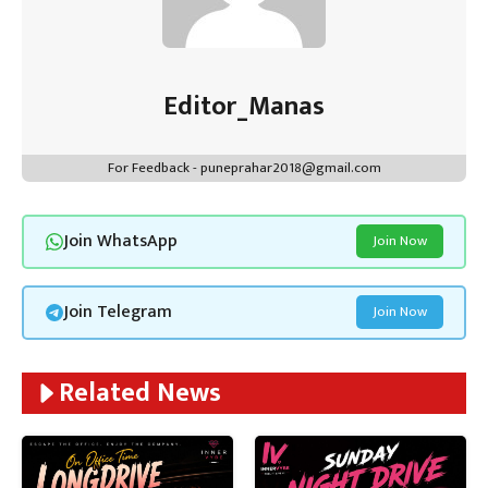
Editor_Manas
For Feedback - puneprahar2018@gmail.com
Join WhatsApp
Join Now
Join Telegram
Join Now
Related News