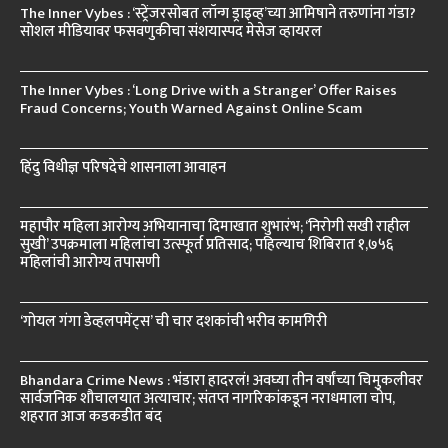
The Inner Vybes : ‘स्ट्रेंजरसोबत लॉन्ग ड्राइव्ह’च्या आमिषाने तरुणांना गंडा?
सोशल मीडियावर फसवणुकीचा संशयास्पद मेसेज व्हायरल
The Inner Vybes : ‘Long Drive with a Stranger’ Offer Raises
Fraud Concerns; Youth Warned Against Online Scam
हिंदु विधीज्ञ परिषदेचे शासनाला आवाहन
महापौर महिला आरोग्य अभियानाचा दिमाखात शुभारंभ; ‘निरोगी सखी राहील
सुखी’ उपक्रमाला महिलांचा उत्स्फूर्त प्रतिसाद; पहिल्याच शिबिरात १,७५६
महिलांची आरोग्य तपासणी
‘गोयल गंगा डेव्हलपमेंट्स’ ची चार दशकांची भरीव कामगिरी
Bhandara Crime News : भंडारा हादरलं! अवघ्या तीन वर्षांच्या चिमुकलीवर
सार्वजनिक शौचालयात अत्याचार; संतप्त नागरिकांकडून नराधमाला चोप,
शहरात आज कडकडीत बंद